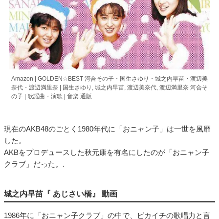
Amazon | GOLDEN☆BEST 河合その子・国生さゆり・城之内早苗・渡辺美
奈代・渡辺満里奈 | 国生さゆり, 城之内早苗, 渡辺美奈代, 渡辺満里奈 河合そ
の子 | 歌謡曲・演歌 | 音楽 通販
現在のAKB48のごとく1980年代に「おニャン子」は一世を風靡
した。
AKBをプロデュースした秋元康を有名にしたのが「おニャン子
クラブ」だった。.
城之内早苗『 あじさい橋』 動画
1986年に「おニャン子クラブ」の中で、ピカイチの歌唱力と言