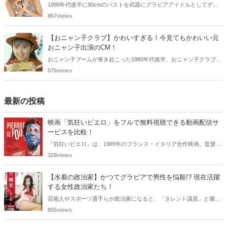
1990年代後半に90cmのバストを武器にグラビアアイドルとしてデビ
ューした沼尻沙弥香さん。2007年2月頃に引退されています。懐かし
867views
く思いまとめてみました。
【おニャン子クラブ】かわいすぎる！今見てもかわいい元
おニャン子出演のCM！
おニャン子ブームが巻き起こった1980年代後半、おニャン子クラブの
メンバー（または卒業生）はその人気の高さから、テレビCMにもた
576views
びたび起用されました。彼女たちが10代、20歳前後で出演したCM
は、今見てもかわいすぎるものばかり。今回は、元おニャン子のうち
7人が出演したCMを取り上げ、会員番号順に紹介します。
最新の投稿
映画「気狂いピエロ」をフルで無料視聴できる動画配信サ
ービスを比較！
『気狂いピエロ』は、1965年のフランス・イタリア合作映画。監督は
ジャン＝リュック・ゴダール。アンナ・カリーナ、ジャン＝ポール・
329views
ベルモンドらが出演したこの作品を無料視聴できる動画配信サービス
をご紹介します。
【水着の政治家】かつてグラビアで男性を悩殺!? 現在活躍
する女性政治家たち！
芸能人やスポーツ選手らが政治家になると、「タレント議員」と揶揄
されることがありますが、同時に、"タレントとしての活躍" が再注目
855views
される良い機会にもなります。中には、かつてグラビアに登場し、き