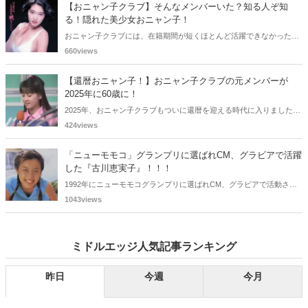
わどいショットで多くの男性を魅了した女性も!? 今回は、そんなグラ
【おニャン子クラブ】そんなメンバーいた？知る人ぞ知
ビアで活躍した女性政治家6名をご紹介します。
る！隠れた美少女おニャン子！
おニャン子クラブには、在籍期間が短くほとんど活躍できなかったも
のの、知る人ぞ知る "美少女おニャン子" がいました。それも、強制的
660views
に脱退させられたおニャン子から、卒業後ヌードを披露したおニャン
子まで様々です。今回は、筆者の独断と偏見で、4人の "隠れ美少女お
【還暦おニャン子！】おニャン子クラブの元メンバーが
ニャン子" をご紹介します。
2025年に60歳に！
2025年、おニャン子クラブもついに還暦を迎える時代に入りました。
おニャン子クラブの元メンバーは全員が昭和40年代生まれで、そのう
424views
ち、2025年に最初に60歳となるのは昭和40年生まれ（1965年生ま
れ）の二人です。しかも、この二人には年齢以外の共通点もありま
「ニューモモコ」グランプリに選ばれCM、グラビアで活躍
す。さて、誰と誰でしょうか？
した『古川恵実子』！！！
1992年にニューモモコグランプリに選ばれCM、グラビアで活動され
ていた古川恵実子さん。2010年3月頃まではラジオDJを担当されてい
1043views
ましたが、以降メディアで見かけなくなりました。気になりまとめて
みました。
ミドルエッジ人気記事ランキング
昨日
今週
今月