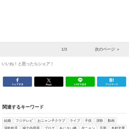
1/3
次のページ ＞
いいね！と思ったらシェア！
関連するキーワード
結婚
フジテレビ
おニャン子クラブ
ライブ
子供
演歌
動画
演歌歌手
城之内早苗
ブログ
あじさい橋
夕ニャン
旦那
木村忠寛