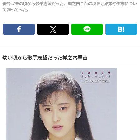
番号17番の頃から歌手志望だった。城之内早苗の現在と結婚や実家につい
て調べてみた。
幼い頃から歌手志望だった城之内早苗