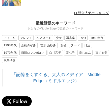
>>総合人気ランキング
最近話題のキーワード
おとなのMiddle Edgeで話題のキーワード
アイドル
タレント
ヘアヌード
少女
写真集
DVD
1980年代
1990年代
倉橋のぞみ
吉沢 あゆみ
女優
ヌード
日活
1970年代
日活ロマンポルノ
白川和子
原悦子
泉じゅん
東てる美
風祭ゆき
「記憶をくすぐる」大人のメディア Middle
Edge（ミドルエッジ）