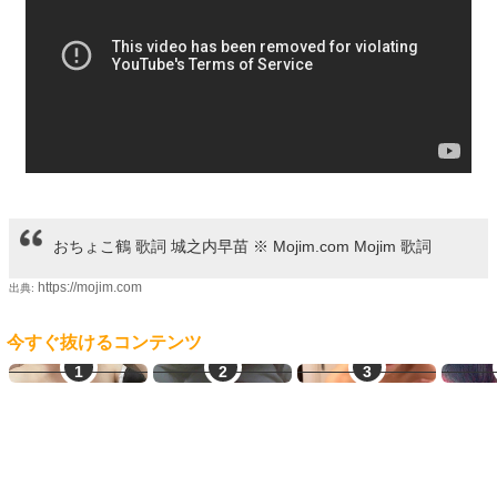
おちょこ鶴 歌詞 城之内早苗 ※ Mojim.com Mojim 歌詞
https://mojim.com
出典:
今すぐ抜けるコンテンツ
素人エロ配信
生オナ配信
即ヤリ女一覧
即