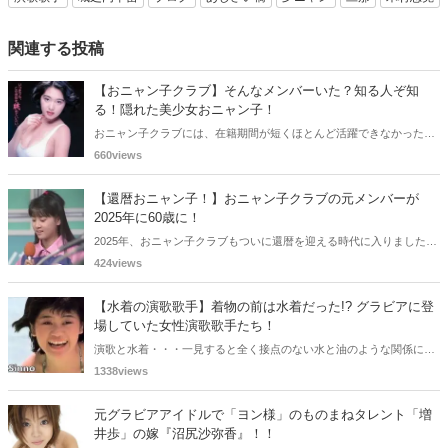
関連する投稿
【おニャン子クラブ】そんなメンバーいた？知る人ぞ知
る！隠れた美少女おニャン子！
おニャン子クラブには、在籍期間が短くほとんど活躍できなかったも
のの、知る人ぞ知る "美少女おニャン子" がいました。それも、強制的
660views
に脱退させられたおニャン子から、卒業後ヌードを披露したおニャン
子まで様々です。今回は、筆者の独断と偏見で、4人の "隠れ美少女お
【還暦おニャン子！】おニャン子クラブの元メンバーが
ニャン子" をご紹介します。
2025年に60歳に！
2025年、おニャン子クラブもついに還暦を迎える時代に入りました。
おニャン子クラブの元メンバーは全員が昭和40年代生まれで、そのう
424views
ち、2025年に最初に60歳となるのは昭和40年生まれ（1965年生ま
れ）の二人です。しかも、この二人には年齢以外の共通点もありま
【水着の演歌歌手】着物の前は水着だった!? グラビアに登
す。さて、誰と誰でしょうか？
場していた女性演歌歌手たち！
演歌と水着・・・一見すると全く接点のない水と油のような関係に思
えますが、実は、水着姿を披露した経験を持つ女性演歌歌手は何人か
1338views
存在します。中には、男性向け週刊誌のグラビアで大胆なビキニ姿を
披露した歌手も!? 今回は、水着姿を公開したことのある5人の女性演
元グラビアアイドルで「ヨン様」のものまねタレント「増
歌歌手をご紹介します。
井歩」の嫁『沼尻沙弥香』！！