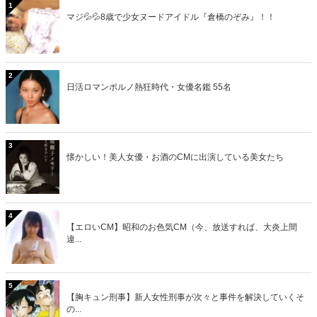
1
マジ💦💦8歳で少女ヌードアイドル『倉橋のぞみ』！！
2
日活ロマンポルノ熱狂時代・女優名鑑 55名
3
懐かしい！美人女優・お酒のCMに出演している美女たち
4
【エロいCM】昭和のお色気CM（今、放送すれば、大炎上間
違...
5
【胸キュン刑事】新人女性刑事が次々と事件を解決していくそ
の...