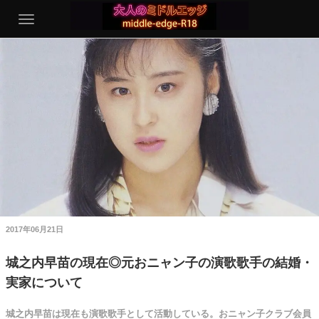
2017年06月21日
城之内早苗の現在◎元おニャン子の演歌歌手の結婚・
実家について
城之内早苗は現在も演歌歌手として活動している。おニャン子クラブ会員