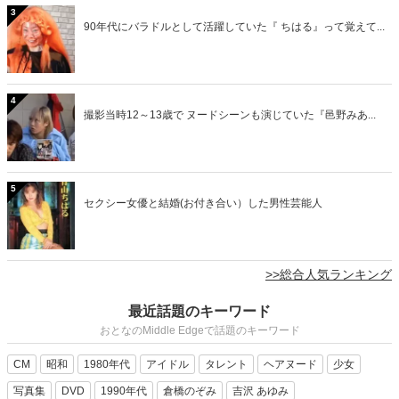
3
90年代にバラドルとして活躍していた『 ちはる』って覚えて...
4
撮影当時12～13歳で ヌードシーンも演じていた『邑野みあ...
5
セクシー女優と結婚(お付き合い）した男性芸能人
>>総合人気ランキング
最近話題のキーワード
おとなのMiddle Edgeで話題のキーワード
CM
昭和
1980年代
アイドル
タレント
ヘアヌード
少女
写真集
DVD
1990年代
倉橋のぞみ
吉沢 あゆみ