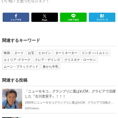
いいね！と思ったらシェア！
関連するキーワード
映画
ヌード
お宝
ヒロイン
ターミネーター
リンダ･ハミルトン
エミリア･クラーク
クレア・デインズ
クリスタナ・ローケン
ムーン・ブラッドグッド
鼻から牛乳
関連する投稿
「ニューモモコ」グランプリに選ばれCM、グラビアで活躍
した『古川恵実子』！！！
1992年にニューモモコグランプリに選ばれCM、グラビアで活動され
ていた古川恵実子さん。2010年3月頃まではラジオDJを担当されてい
1037views
ましたが、以降メディアで見かけなくなりました。気になりまとめて
みました。