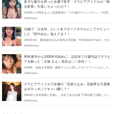
多才な魅力を持った女優で歌手・グラビアアイドルの『秋
元彩香』引退しちゃったの？！
1990年に今関あきよし監督映画の『十六歳のマリンブルー』で旧芸名
は古谷 玲香で主演デビューした秋元 彩香さん。映画やドラマ・歌手
1062views
としても活躍されていました。しかし2015年頃からメディアで見かけ
なくなりました。
13歳で「少女M」という名でヌードモデルとしてデビュー
した『田中みお』覚えてる？！
1982年9月、通信販売のみの発売の写真集『ROMANCE Part2』で少女
Mという特異な芸名でヌードモデルとしてデビューした田中みおさん
26308views
を覚えているであろうか・・・。懐かしく思いまとめてみました。
90年後半から2000年代始めに、ほぼ全ての週刊誌でグラビ
アを飾った『大塚 まえ』現在は〇〇在住！！
1998年、高校を卒業後、劇団フジに入団しグラビアアイドルとして活
躍していた大塚 まえさん。2012年に結婚され家族で〇〇在住と言
1365views
う・・・。
グラビアアイドルで女優の『石坂ちなみ』芸能界を引退後
はギロッポンでキャバ嬢に？！
2000年に吉本興業に所属し、本名である石坂 千尋名義で活動していた
石坂ちなみさん。2008年10月に、芸能界を引退し、六本木のキャバク
2404views
ラに勤務していると報道されていまいた。懐かしく思いまとめてみま
した。