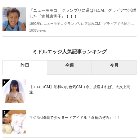
ち、2025年に最初に60歳となるのは昭和40年生まれ（1965年生ま
れ）の二人です。しかも、この二人には年齢以外の共通点もありま
「ニューモモコ」グランプリに選ばれCM、グラビアで活躍
す。さて、誰と誰でしょうか？
した『古川恵実子』！！！
1992年にニューモモコグランプリに選ばれCM、グラビアで活動され
ていた古川恵実子さん。2010年3月頃まではラジオDJを担当されてい
1037views
ましたが、以降メディアで見かけなくなりました。気になりまとめて
みました。
ミドルエッジ人気記事ランキング
昨日
今週
今月
1
【エロいCM】昭和のお色気CM（今、放送すれば、大炎上間
違...
2
マジ💦💦8歳で少女ヌードアイドル『倉橋のぞみ』！！