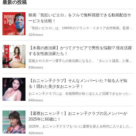
最新の投稿
映画「気狂いピエロ」をフルで無料視聴できる動画配信サ
ービスを比較！
『気狂いピエロ』は、1965年のフランス・イタリア合作映画。監督は
ジャン＝リュック・ゴダール。アンナ・カリーナ、ジャン＝ポール・
324views
ベルモンドらが出演したこの作品を無料視聴できる動画配信サービス
をご紹介します。
【水着の政治家】かつてグラビアで男性を悩殺!? 現在活躍
する女性政治家たち！
芸能人やスポーツ選手らが政治家になると、「タレント議員」と揶揄
されることがありますが、同時に、"タレントとしての活躍" が再注目
836views
される良い機会にもなります。中には、かつてグラビアに登場し、き
わどいショットで多くの男性を魅了した女性も!? 今回は、そんなグラ
【おニャン子クラブ】そんなメンバーいた？知る人ぞ知
ビアで活躍した女性政治家6名をご紹介します。
る！隠れた美少女おニャン子！
おニャン子クラブには、在籍期間が短くほとんど活躍できなかったも
のの、知る人ぞ知る "美少女おニャン子" がいました。それも、強制的
649views
に脱退させられたおニャン子から、卒業後ヌードを披露したおニャン
子まで様々です。今回は、筆者の独断と偏見で、4人の "隠れ美少女お
【還暦おニャン子！】おニャン子クラブの元メンバーが
ニャン子" をご紹介します。
2025年に60歳に！
2025年、おニャン子クラブもついに還暦を迎える時代に入りました。
おニャン子クラブの元メンバーは全員が昭和40年代生まれで、そのう
420views