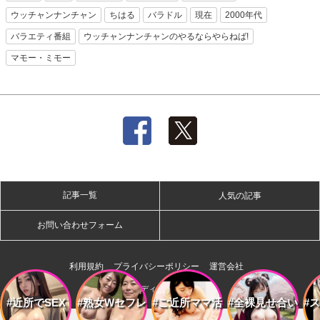
ウッチャンナンチャン
ちはる
バラドル
現在
2000年代
バラエティ番組
ウッチャンナンチャンのやるならやらねば!
マモー・ミモー
記事一覧
人気の記事
お問い合わせフォーム
利用規約
プライバシーポリシー
運営会社
株式会社ディー・オー・エム
#近所でSEX
#熟女Wセフレ
#ご近所ママ活
#全裸見せ合い
#