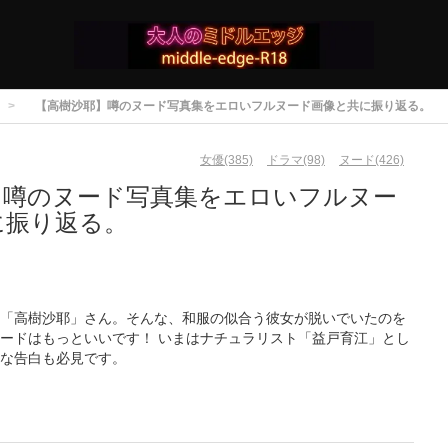
【高樹沙耶】噂のヌード写真集をエロいフルヌード画像と共に振り返る。
女優(385)
ドラマ(98)
ヌード(426)
】噂のヌード写真集をエロいフルヌー
に振り返る。
「高樹沙耶」さん。そんな、和服の似合う彼女が脱いでいたのを
ードはもっといいです！ いまはナチュラリスト「益戸育江」とし
な告白も必見です。