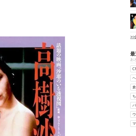
5
>
最
おと
C
ヘ
倉
ち
バ
ウ
マ