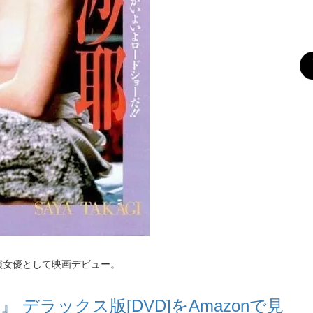
演女優として映画デビュー。
 デラックス版[DVD]を
Amazon
で見