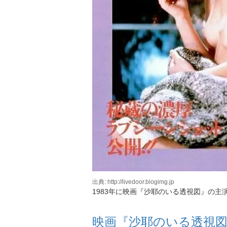
出典: http://livedoor.blogimg.jp
1983年に映画『沙耶のいる透視図』の主
映画『沙耶のいる透視図』