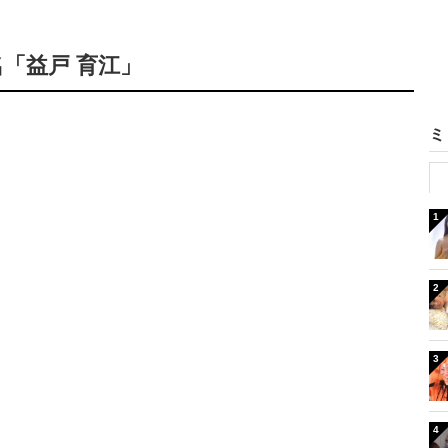
「益戸 育江」
ミ
1
2
3
4