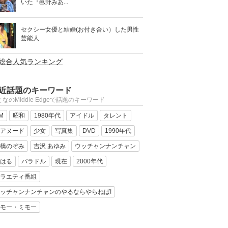
いた『邑野みあ...
セクシー女優と結婚(お付き合い）した男性
芸能人
>総合人気ランキング
近話題のキーワード
なのMiddle Edgeで話題のキーワード
M
昭和
1980年代
アイドル
タレント
アヌード
少女
写真集
DVD
1990年代
橋のぞみ
吉沢 あゆみ
ウッチャンナンチャン
はる
バラドル
現在
2000年代
ラエティ番組
ッチャンナンチャンのやるならやらねば!
モー・ミモー