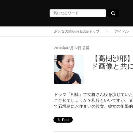
おとなのMiddle Edgeトップ
アイドル
2016年07月02日
公開
【高樹沙耶
ド画像と共
ドラマ「相棒」で女将さん役を演じていた
ご存知でしょうか？和服もいいですが、ヌ
て石垣島にお住まいの彼女。彼女の衝撃的