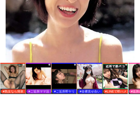
#熟女なら簡単
#ご近所ママ活
#ご近所即ヤリ
#全裸見せ合い
#LINEで即ハメ
#近所