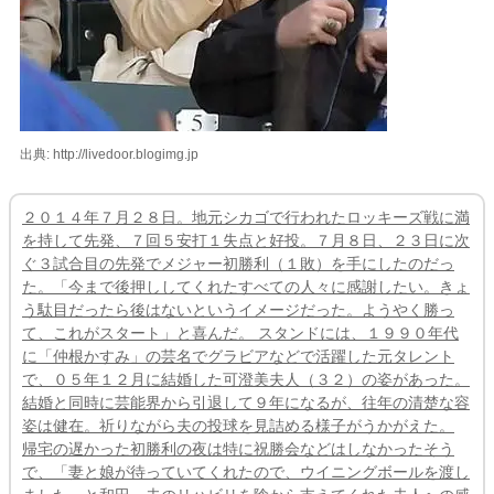
出典: http://livedoor.blogimg.jp
２０１４年７月２８日。地元シカゴで行われたロッキーズ戦に満
を持して先発、７回５安打１失点と好投。７月８日、２３日に次
ぐ３試合目の先発でメジャー初勝利（１敗）を手にしたのだっ
た。「今まで後押ししてくれたすべての人々に感謝したい。きょ
う駄目だったら後はないというイメージだった。ようやく勝っ
て、これがスタート」と喜んだ。 スタンドには、１９９０年代
に「仲根かすみ」の芸名でグラビアなどで活躍した元タレント
で、０５年１２月に結婚した可澄美夫人（３２）の姿があった。
結婚と同時に芸能界から引退して９年になるが、往年の清楚な容
姿は健在。祈りながら夫の投球を見詰める様子がうかがえた。
帰宅の遅かった初勝利の夜は特に祝勝会などはしなかったそう
で、「妻と娘が待っていてくれたので、ウイニングボールを渡し