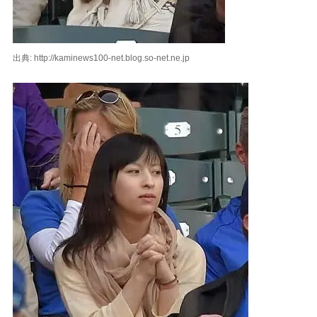
出典: http://kaminews100-net.blog.so-net.ne.jp