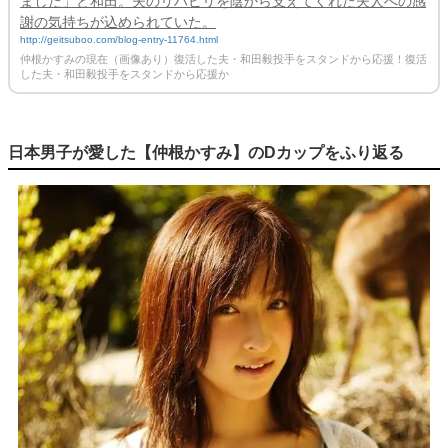
ました」と和田。夫のリハビリを陰から支えてくれた夫人への感
謝の気持ちが込められていた。
http://geitsuboo.com/blog-entry-11764.html
仲根かすみの現在（画像あり）復活した夫・和田毅投手をスタンドから応援！復活
した夫・和田毅投手をスタンドから応援か
日本男子が愛した【仲根かすみ】のDカップをふり返る