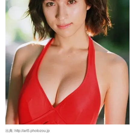
出典: http://art5.photozou.jp