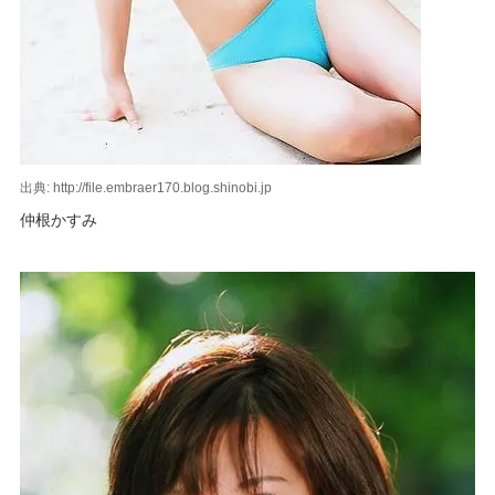
出典: http://file.embraer170.blog.shinobi.jp
仲根かすみ