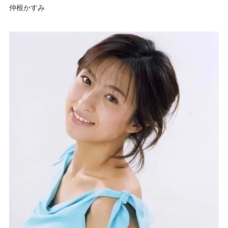
仲根かすみ