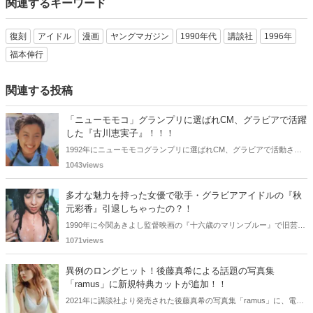
関連するキーワード
復刻
アイドル
漫画
ヤングマガジン
1990年代
講談社
1996年
福本伸行
関連する投稿
「ニューモモコ」グランプリに選ばれCM、グラビアで活躍
した『古川恵実子』！！！
1992年にニューモモコグランプリに選ばれCM、グラビアで活動され
ていた古川恵実子さん。2010年3月頃まではラジオDJを担当されてい
1043views
ましたが、以降メディアで見かけなくなりました。気になりまとめて
みました。
多才な魅力を持った女優で歌手・グラビアアイドルの『秋
元彩香』引退しちゃったの？！
1990年に今関あきよし監督映画の『十六歳のマリンブルー』で旧芸名
は古谷 玲香で主演デビューした秋元 彩香さん。映画やドラマ・歌手
1071views
としても活躍されていました。しかし2015年頃からメディアで見かけ
なくなりました。
異例のロングヒット！後藤真希による話題の写真集
「ramus」に新規特典カットが追加！！
2021年に講談社より発売された後藤真希の写真集「ramus」に、電子