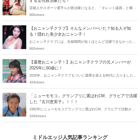
する女性政治家たち！
芸能人やスポーツ選手らが政治家になると、「タレント議員」と揶揄
されることがありますが、同時に、"タレントとしての活躍" が再注目
865views
される良い機会にもなります。中には、かつてグラビアに登場し、き
わどいショットで多くの男性を魅了した女性も!? 今回は、そんなグラ
【おニャン子クラブ】そんなメンバーいた？知る人ぞ知
ビアで活躍した女性政治家6名をご紹介します。
る！隠れた美少女おニャン子！
おニャン子クラブには、在籍期間が短くほとんど活躍できなかったも
のの、知る人ぞ知る "美少女おニャン子" がいました。それも、強制的
662views
に脱退させられたおニャン子から、卒業後ヌードを披露したおニャン
子まで様々です。今回は、筆者の独断と偏見で、4人の "隠れ美少女お
【還暦おニャン子！】おニャン子クラブの元メンバーが
ニャン子" をご紹介します。
2025年に60歳に！
2025年、おニャン子クラブもついに還暦を迎える時代に入りました。
おニャン子クラブの元メンバーは全員が昭和40年代生まれで、そのう
424views
ち、2025年に最初に60歳となるのは昭和40年生まれ（1965年生ま
れ）の二人です。しかも、この二人には年齢以外の共通点もありま
「ニューモモコ」グランプリに選ばれCM、グラビアで活躍
す。さて、誰と誰でしょうか？
した『古川恵実子』！！！
1992年にニューモモコグランプリに選ばれCM、グラビアで活動され
ていた古川恵実子さん。2010年3月頃まではラジオDJを担当されてい
1043views
ましたが、以降メディアで見かけなくなりました。気になりまとめて
みました。
ミドルエッジ人気記事ランキング