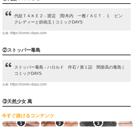
代紋ＴＡＫＥ２ - 渡辺 潤/木内 一雅 / ＡＣＴ．１ ピン
クレディーと鉄砲玉 | コミックDAYS
https://comic-days.com
出典:
②ストッパー毒島
ストッパー毒島 - ハロルド 作石 / 第１話 間柴高の毒島 |
コミックDAYS
https://comic-days.com
出典:
③天然少女 萬
今すぐ抜けるコンテンツ
LINEセフレ
学生とヤレる
生オナ配信
オ