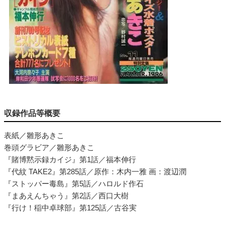
収録作品等概要
表紙／雛形あきこ
巻頭グラビア／雛形あきこ
『賭博黙示録カイジ』第1話／福本伸行
『代紋 TAKE2』第285話／原作：木内一雅 画：渡辺潤
『ストッパー毒島』第5話／ハロルド作石
『まあえんちゃう』第2話／西口大樹
『行け！稲中卓球部』第125話／古谷実