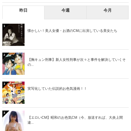
昨日
今週
今月
1
懐かしい！美人女優・お酒のCMに出演している美女たち
2
【胸キュン刑事】新人女性刑事が次々と事件を解決していくそ
の...
3
実写化していた伝説的お色気漫画！！
4
【エロいCM】昭和のお色気CM（今、放送すれば、大炎上間
違...