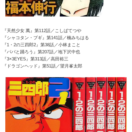
『天然少女 萬』第112話／こしばてつや
『シャコタン・ブギ』第141話／楠みちはる
『1・2の三四郎2』第38話／小林まこと
『パパと踊ろう』第207話／地下沢中也
『3×3EYES』第313話／高田裕三
『ドラゴンヘッド』第51話／望月峯太郎