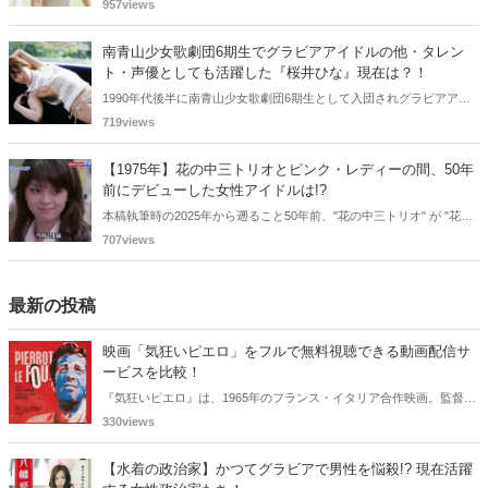
版限定特典として新たな5カットを追加した「電子書籍限定カット付
957views
き！後藤真希写真集 ramus」が現在好評発売中となっています。
南青山少女歌劇団6期生でグラビアアイドルの他・タレン
ト・声優としても活躍した『桜井ひな』現在は？！
1990年代後半に南青山少女歌劇団6期生として入団されグラビアアイ
ドル、女優、タレント、声優としても活躍した桜井ひなさん。懐かし
719views
く思いまとめてみました。
【1975年】花の中三トリオとピンク・レディーの間、50年
前にデビューした女性アイドルは!?
本稿執筆時の2025年から遡ること50年前、"花の中三トリオ" が "花の
高二トリオ" になり、ピンク・レディーはまだデビュー前でした。そ
707views
んな狭間の年にも、多くの女性アイドルが誕生していました。今も現
役の歌手から、"◯◯の女王" と呼ばれるあの大女優まで、1975年デビ
ューの女性アイドルを振り返ります。
最新の投稿
映画「気狂いピエロ」をフルで無料視聴できる動画配信サ
ービスを比較！
『気狂いピエロ』は、1965年のフランス・イタリア合作映画。監督は
ジャン＝リュック・ゴダール。アンナ・カリーナ、ジャン＝ポール・
330views
ベルモンドらが出演したこの作品を無料視聴できる動画配信サービス
をご紹介します。
【水着の政治家】かつてグラビアで男性を悩殺!? 現在活躍