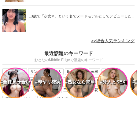
5
13歳で「少女M」という名でヌードモデルとしてデビューした...
>>総合人気ランキング
最近話題のキーワード
おとなのMiddle Edgeで話題のキーワード
女優
昭和
サントリー
美人
田中美佐子
黄桜
大原麗子
松坂慶子
真野響子
高島礼子
中野良子
サントリーレッド
#全裸見せ合い
#即ヤリ確実
#熟女なら簡単
#外人とSEX
#
メルシャンワイン
真野あずさ
三浦布美子
貴ノ花
週間少年マガジン
1988年
遠山光
1987年
「記憶をくすぐる」大人のメディア Middle
Edge（ミドルエッジ）