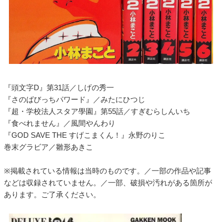
『頭文字D』第31話／しげの秀一
『さのばびっちパワード』／みたにひつじ
『超・学校法人スタア學園』第55話／すぎむらしんいち
『食べれません』／風間やんわり
『GOD SAVE THE すげこまくん！』永野のりこ
巻末グラビア／雛形あきこ
※掲載されている情報は当時のものです。／一部の作品や記事
などは収録されていません。／一部、破損や汚れがある箇所が
あります。ご了承ください。