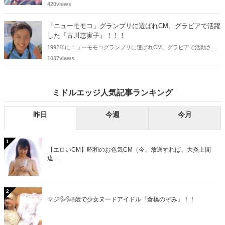
おニャン子クラブの元メンバーは全員が昭和40年代生まれで、そのう
420views
ち、2025年に最初に60歳となるのは昭和40年生まれ（1965年生ま
れ）の二人です。しかも、この二人には年齢以外の共通点もありま
「ニューモモコ」グランプリに選ばれCM、グラビアで活躍
す。さて、誰と誰でしょうか？
した『古川恵実子』！！！
1992年にニューモモコグランプリに選ばれCM、グラビアで活動され
ていた古川恵実子さん。2010年3月頃まではラジオDJを担当されてい
1037views
ましたが、以降メディアで見かけなくなりました。気になりまとめて
みました。
ミドルエッジ人気記事ランキング
昨日
今週
今月
1
【エロいCM】昭和のお色気CM（今、放送すれば、大炎上間
違...
2
マジ💦💦8歳で少女ヌードアイドル『倉橋のぞみ』！！