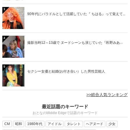
3
90年代にバラドルとして活躍していた『 ちはる』って覚えて...
4
撮影当時12～13歳で ヌードシーンも演じていた『邑野みあ...
5
セクシー女優と結婚(お付き合い）した男性芸能人
>>総合人気ランキング
最近話題のキーワード
おとなのMiddle Edgeで話題のキーワード
CM
昭和
1980年代
アイドル
タレント
ヘアヌード
少女