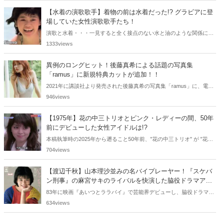
わどいショットで多くの男性を魅了した女性も!? 今回は、そんなグラ
【水着の演歌歌手】着物の前は水着だった!? グラビアに登
ビアで活躍した女性政治家6名をご紹介します。
場していた女性演歌歌手たち！
演歌と水着・・・一見すると全く接点のない水と油のような関係に思
えますが、実は、水着姿を披露した経験を持つ女性演歌歌手は何人か
1333views
存在します。中には、男性向け週刊誌のグラビアで大胆なビキニ姿を
披露した歌手も!? 今回は、水着姿を公開したことのある5人の女性演
異例のロングヒット！後藤真希による話題の写真集
歌歌手をご紹介します。
「ramus」に新規特典カットが追加！！
2021年に講談社より発売された後藤真希の写真集「ramus」に、電子
版限定特典として新たな5カットを追加した「電子書籍限定カット付
946views
き！後藤真希写真集 ramus」が現在好評発売中となっています。
【1975年】花の中三トリオとピンク・レディーの間、50年
前にデビューした女性アイドルは!?
本稿執筆時の2025年から遡ること50年前、"花の中三トリオ" が "花の
高二トリオ" になり、ピンク・レディーはまだデビュー前でした。そ
704views
んな狭間の年にも、多くの女性アイドルが誕生していました。今も現
役の歌手から、"◯◯の女王" と呼ばれるあの大女優まで、1975年デビ
【渡辺千秋】山本理沙並みの名バイプレーヤー！『スケバ
ューの女性アイドルを振り返ります。
ン刑事』の麻宮サキのライバルを快演した脇役ドラマアイ
ドルとは！？
83年に映画『あいつとララバイ』で芸能界デビューし、脇役ドラマア
イドルとして様々なドラマに出演した渡辺千秋さん。『スケバン刑
634views
事』や『な・ま・い・き盛り』などドラマへの出演頻度が高く、『山