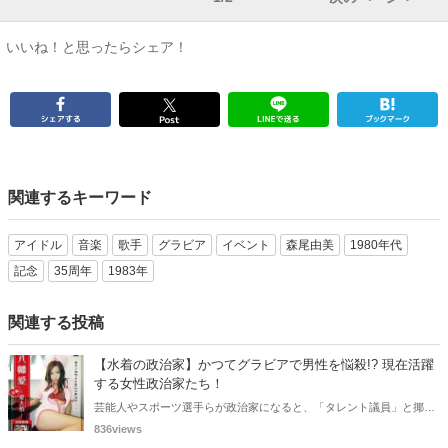
いいね！と思ったらシェア！
関連するキーワード
アイドル
音楽
歌手
グラビア
イベント
森尾由美
1980年代
記念
35周年
1983年
関連する投稿
【水着の政治家】かつてグラビアで男性を悩殺!? 現在活躍
する女性政治家たち！
芸能人やスポーツ選手らが政治家になると、「タレント議員」と揶揄
されることがありますが、同時に、"タレントとしての活躍" が再注目
836views
される良い機会にもなります。中には、かつてグラビアに登場し、き