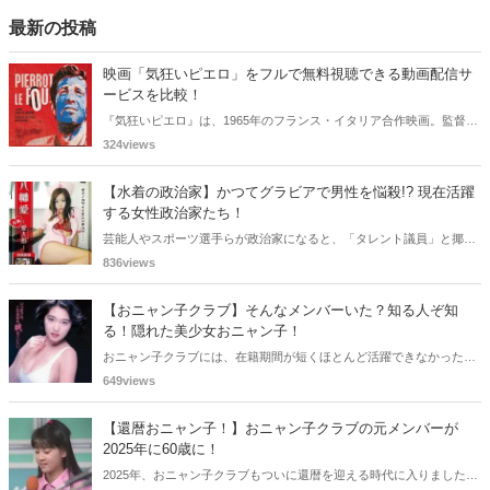
本理沙』並みの名バイブレイヤーとしても知られているんです。今回
の記事では、渡辺千秋さんの過去の活躍を振り返り、彼女の魅力や記
最新の投稿
憶に残る楽曲・ドラマをご紹介していきます。
映画「気狂いピエロ」をフルで無料視聴できる動画配信サ
ービスを比較！
『気狂いピエロ』は、1965年のフランス・イタリア合作映画。監督は
ジャン＝リュック・ゴダール。アンナ・カリーナ、ジャン＝ポール・
324views
ベルモンドらが出演したこの作品を無料視聴できる動画配信サービス
をご紹介します。
【水着の政治家】かつてグラビアで男性を悩殺!? 現在活躍
する女性政治家たち！
芸能人やスポーツ選手らが政治家になると、「タレント議員」と揶揄
されることがありますが、同時に、"タレントとしての活躍" が再注目
836views
される良い機会にもなります。中には、かつてグラビアに登場し、き
わどいショットで多くの男性を魅了した女性も!? 今回は、そんなグラ
【おニャン子クラブ】そんなメンバーいた？知る人ぞ知
ビアで活躍した女性政治家6名をご紹介します。
る！隠れた美少女おニャン子！
おニャン子クラブには、在籍期間が短くほとんど活躍できなかったも
のの、知る人ぞ知る "美少女おニャン子" がいました。それも、強制的
649views
に脱退させられたおニャン子から、卒業後ヌードを披露したおニャン
子まで様々です。今回は、筆者の独断と偏見で、4人の "隠れ美少女お
【還暦おニャン子！】おニャン子クラブの元メンバーが
ニャン子" をご紹介します。
2025年に60歳に！
2025年、おニャン子クラブもついに還暦を迎える時代に入りました。