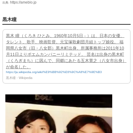
https://ameblo.jp
出典:
黒木瞳
黒木 瞳（くろき ひとみ、1960年10月5日 - ）は、日本の女優、
タレント、歌手、映画監督。元宝塚歌劇団月組トップ娘役。 福
岡県八女市（旧・八女郡）黒木町出身。所属事務所は2011年10
月11日よりポエムカンパニーリミテッド。 芸名は出身の黒木町
（くろぎまち）に因んで、同郷にあたる五木寛之（八女市出身）
が命名した。
https://ja.wikipedia.org/wiki/%E9%BB%92%E6%9C%A8%E7%9E%B3
黒木瞳 - Wikipedia