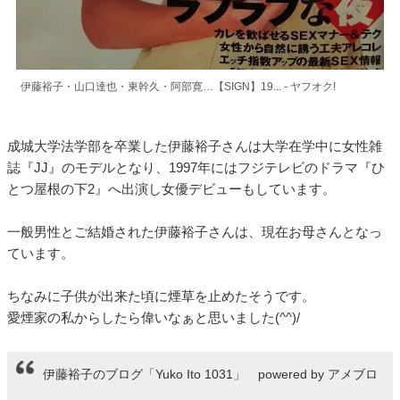
伊藤裕子・山口達也・東幹久・阿部寛…【SIGN】19... - ヤフオク!
成城大学法学部を卒業した伊藤裕子さんは大学在学中に女性雑
誌『JJ』のモデルとなり、1997年にはフジテレビのドラマ『ひ
とつ屋根の下2』へ出演し女優デビューもしています。
一般男性とご結婚された伊藤裕子さんは、現在お母さんとなっ
ています。
ちなみに子供が出来た頃に煙草を止めたそうです。
愛煙家の私からしたら偉いなぁと思いました(^^)/
伊藤裕子のブログ「Yuko Ito 1031」 powered by アメブロ