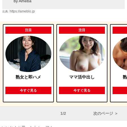
by Ameba
https://ameblo.jp
出典:
注目
注目
熟女と即ハメ
ママ活中出し
熟
今すぐ見る
今すぐ見る
1/2
次のページ ＞