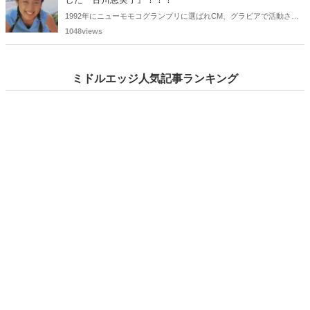
1992年にニューモモコグランプリに選ばれCM、グラビアで活動され
ていた古川恵実子さん。2010年3月頃まではラジオDJを担当されてい
1048views
ましたが、以降メディアで見かけなくなりました。気になりまとめて
みました。
ミドルエッジ人気記事ランキング
昨日
今週
今月
1
【小川眞由美】女ねずみ小僧として活躍！数々の作品でヌー
ド・...
2
80年代の映画女優の作品別ヌード：樋口可南子・浅野温子・
田...
3
実写化していた伝説的お色気漫画！！