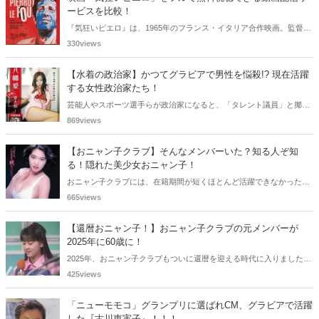
ービスを比較！
『気狂いピエロ』は、1965年のフランス・イタリア合作映画。監督は
ジャン＝リュック・ゴダール。アンナ・カリーナ、ジャン＝ポール・
330views
ベルモンドらが出演したこの作品を無料視聴できる動画配信サービス
をご紹介します。
【水着の政治家】かつてグラビアで男性を悩殺!? 現在活躍
する女性政治家たち！
芸能人やスポーツ選手らが政治家になると、「タレント議員」と揶揄
されることがありますが、同時に、"タレントとしての活躍" が再注目
869views
される良い機会にもなります。中には、かつてグラビアに登場し、き
わどいショットで多くの男性を魅了した女性も!? 今回は、そんなグラ
【おニャン子クラブ】そんなメンバーいた？知る人ぞ知
ビアで活躍した女性政治家6名をご紹介します。
る！隠れた美少女おニャン子！
おニャン子クラブには、在籍期間が短くほとんど活躍できなかったも
のの、知る人ぞ知る "美少女おニャン子" がいました。それも、強制的
665views
に脱退させられたおニャン子から、卒業後ヌードを披露したおニャン
子まで様々です。今回は、筆者の独断と偏見で、4人の "隠れ美少女お
【還暦おニャン子！】おニャン子クラブの元メンバーが
ニャン子" をご紹介します。
2025年に60歳に！
2025年、おニャン子クラブもついに還暦を迎える時代に入りました。
おニャン子クラブの元メンバーは全員が昭和40年代生まれで、そのう
425views
ち、2025年に最初に60歳となるのは昭和40年生まれ（1965年生ま
れ）の二人です。しかも、この二人には年齢以外の共通点もありま
「ニューモモコ」グランプリに選ばれCM、グラビアで活躍
す。さて、誰と誰でしょうか？
した『古川恵実子』！！！