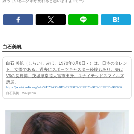
残っているエクボが見れると思いますよ～(^^)/
白石美帆
白石 美帆（しらいし みほ、1978年8月8日 - ）は、日本のタレン
ト、女優である。過去にスポーツキャスター経験もあり。夫は
V6の長野博。茨城県常陸大宮市出身。ユナイテッドスマイルズ
所属。
https://ja.wikipedia.org/wiki/%E7%99%BD%E7%9F%B3%E7%BE%8E%E5%B8%86
白石美帆 - Wikipedia