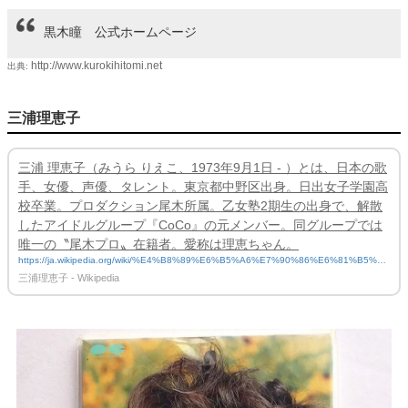
黒木瞳 公式ホームページ
http://www.kurokihitomi.net
出典:
三浦理恵子
三浦 理恵子（みうら りえこ、1973年9月1日 - ）とは、日本の歌
手、女優、声優、タレント。東京都中野区出身。日出女子学園高
校卒業。プロダクション尾木所属。乙女塾2期生の出身で、解散
したアイドルグループ『CoCo』の元メンバー。同グループでは
唯一の〝尾木プロ〟在籍者。愛称は理恵ちゃん。
https://ja.wikipedia.org/wiki/%E4%B8%89%E6%B5%A6%E7%90%86%E6%81%B5%E
5%AD%90
三浦理恵子 - Wikipedia