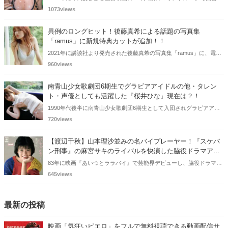
は古谷 玲香で主演デビューした秋元 彩香さん。映画やドラマ・歌手
1073views
としても活躍されていました。しかし2015年頃からメディアで見かけ
なくなりました。
異例のロングヒット！後藤真希による話題の写真集
「ramus」に新規特典カットが追加！！
2021年に講談社より発売された後藤真希の写真集「ramus」に、電子
版限定特典として新たな5カットを追加した「電子書籍限定カット付
960views
き！後藤真希写真集 ramus」が現在好評発売中となっています。
南青山少女歌劇団6期生でグラビアアイドルの他・タレン
ト・声優としても活躍した『桜井ひな』現在は？！
1990年代後半に南青山少女歌劇団6期生として入団されグラビアアイ
ドル、女優、タレント、声優としても活躍した桜井ひなさん。懐かし
720views
く思いまとめてみました。
【渡辺千秋】山本理沙並みの名バイプレーヤー！『スケバ
ン刑事』の麻宮サキのライバルを快演した脇役ドラマアイ
ドルとは！？
83年に映画『あいつとララバイ』で芸能界デビューし、脇役ドラマア
イドルとして様々なドラマに出演した渡辺千秋さん。『スケバン刑
645views
事』や『な・ま・い・き盛り』などドラマへの出演頻度が高く、『山
本理沙』並みの名バイブレイヤーとしても知られているんです。今回
の記事では、渡辺千秋さんの過去の活躍を振り返り、彼女の魅力や記
最新の投稿
憶に残る楽曲・ドラマをご紹介していきます。
映画「気狂いピエロ」をフルで無料視聴できる動画配信サ