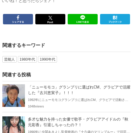
いいね！と思ったらシェア！
関連するキーワード
芸能人
1980年代
1990年代
関連する投稿
「ニューモモコ」グランプリに選ばれCM、グラビアで活躍
した『古川恵実子』！！！
1992年にニューモモコグランプリに選ばれCM、グラビアで活動され
ていた古川恵実子さん。2010年3月頃まではラジオDJを担当されてい
1048views
ましたが、以降メディアで見かけなくなりました。気になりまとめて
みました。
多才な魅力を持った女優で歌手・グラビアアイドルの『秋
元彩香』引退しちゃったの？！
1990年に今関あきよし監督映画の『十六歳のマリンブルー』で旧芸名