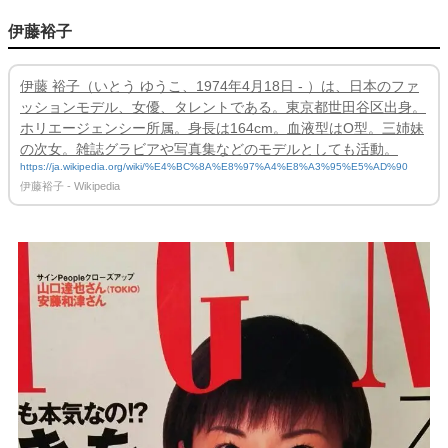
伊藤裕子
伊藤 裕子（いとう ゆうこ、1974年4月18日 - ）は、日本のファ
ッションモデル、女優、タレントである。東京都世田谷区出身。
ホリエージェンシー所属。身長は164cm。血液型はO型。三姉妹
の次女。雑誌グラビアや写真集などのモデルとしても活動。
https://ja.wikipedia.org/wiki/%E4%BC%8A%E8%97%A4%E8%A3%95%E5%AD%90
伊藤裕子 - Wikipedia