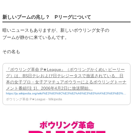
新しいブームの兆し？ Pリーグについて
暗いニュースもありますが、新しいボウリング女子の
ブームが静かに来ているんです。
その名も
『ボウリング革命 P★League』（ボウリングかくめい ピーリー
グ）は、BS日テレおよび日テレジータスで放送されている、日
本の女子プロ・女子アマチュアボウラーによるボウリングトーナ
メント番組[注 1]。2006年4月2日に放送開始。
https://ja.wikipedia.org/wiki/%E3%83%9C%E3%82%A6%E3%83%AA%E3%83%B3%E
3%82%B0%E9%9D%A9%E5%91%BD_P%E2%98%85League
ボウリング革命 P★League - Wikipedia