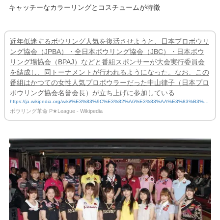
キャッチーなカラーリングとコスチュームが特徴
近年低迷するボウリング人気を復活させようと、日本プロボウリ
ング協会（JPBA）・全日本ボウリング協会（JBC）・日本ボウ
リング場協会（BPAJ）などと番組スポンサーが大会実行委員会
を結成し、同トーナメントが行われるようになった。なお、この
番組はかつての女性人気プロボウラーだった中山律子（日本プロ
ボウリング協会名誉会長）が立ち上げに参加している
https://ja.wikipedia.org/wiki/%E3%83%9C%E3%82%A6%E3%83%AA%E3%83%B3%E
3%82%B0%E9%9D%A9%E5%91%BD_P%E2%98%85League
ボウリング革命 P★League - Wikipedia