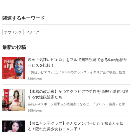
関連するキーワード
ボウリング
Pリーグ
最新の投稿
映画「気狂いピエロ」をフルで無料視聴できる動画配信サ
ービスを比較！
『気狂いピエロ』は、1965年のフランス・イタリア合作映画。監督は
ジャン＝リュック・ゴダール。アンナ・カリーナ、ジャン＝ポール・
330views
ベルモンドらが出演したこの作品を無料視聴できる動画配信サービス
をご紹介します。
【水着の政治家】かつてグラビアで男性を悩殺!? 現在活躍
する女性政治家たち！
芸能人やスポーツ選手らが政治家になると、「タレント議員」と揶揄
されることがありますが、同時に、"タレントとしての活躍" が再注目
865views
される良い機会にもなります。中には、かつてグラビアに登場し、き
わどいショットで多くの男性を魅了した女性も!? 今回は、そんなグラ
【おニャン子クラブ】そんなメンバーいた？知る人ぞ知
ビアで活躍した女性政治家6名をご紹介します。
る！隠れた美少女おニャン子！