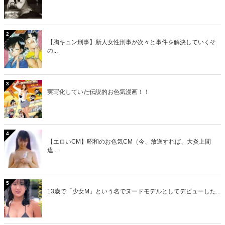
2
【胸キュン刑事】新人女性刑事が次々と事件を解決していくそ
の...
3
実写化していた伝説的お色気漫画！！
4
【エロいCM】昭和のお色気CM（今、放送すれば、大炎上間
違...
5
13歳で「少女M」という名でヌードモデルとしてデビューした...