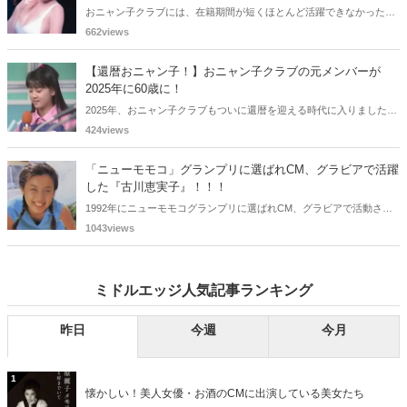
おニャン子クラブには、在籍期間が短くほとんど活躍できなかったも
のの、知る人ぞ知る "美少女おニャン子" がいました。それも、強制的
662views
に脱退させられたおニャン子から、卒業後ヌードを披露したおニャン
子まで様々です。今回は、筆者の独断と偏見で、4人の "隠れ美少女お
【還暦おニャン子！】おニャン子クラブの元メンバーが
ニャン子" をご紹介します。
2025年に60歳に！
2025年、おニャン子クラブもついに還暦を迎える時代に入りました。
おニャン子クラブの元メンバーは全員が昭和40年代生まれで、そのう
424views
ち、2025年に最初に60歳となるのは昭和40年生まれ（1965年生ま
れ）の二人です。しかも、この二人には年齢以外の共通点もありま
「ニューモモコ」グランプリに選ばれCM、グラビアで活躍
す。さて、誰と誰でしょうか？
した『古川恵実子』！！！
1992年にニューモモコグランプリに選ばれCM、グラビアで活動され
ていた古川恵実子さん。2010年3月頃まではラジオDJを担当されてい
1043views
ましたが、以降メディアで見かけなくなりました。気になりまとめて
みました。
ミドルエッジ人気記事ランキング
昨日
今週
今月
1
懐かしい！美人女優・お酒のCMに出演している美女たち