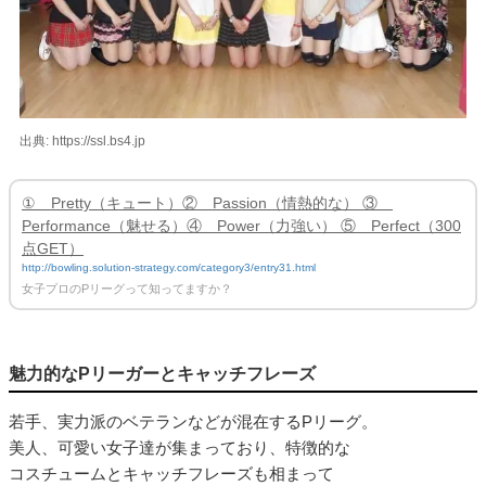
出典: https://ssl.bs4.jp
① Pretty（キュート）② Passion（情熱的な） ③
Performance（魅せる）④ Power（力強い） ⑤ Perfect（300
点GET）
http://bowling.solution-strategy.com/category3/entry31.html
女子プロのPリーグって知ってますか？
魅力的なPリーガーとキャッチフレーズ
若手、実力派のベテランなどが混在するPリーグ。
美人、可愛い女子達が集まっており、特徴的な
コスチュームとキャッチフレーズも相まって