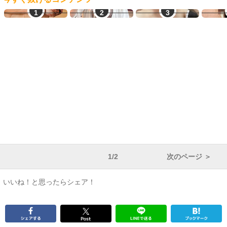
JDとヤレる
見せ合い希望
素人エロ配信
熟
1/2
次のページ ＞
いいね！と思ったらシェア！