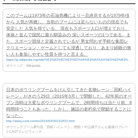
このブームは1973年の石油危機により一旦終息するが1979年頃
から 人気が再燃し、当初のブームには至らないものの現在でも
安定した 人気を得ている。 現在もスポーツ人口が増えており、
体操と並んで国民に最も馴染みの 深いスポーツの1つである。ま
た、スポーツ競技と定義されているが 男女問わず手軽な集団レ
クリエーション・ゲームとしても浸透しており、あまり経験の無
い人も参加しやすい性質を持つと言える。
https://ja.wikipedia.org/wiki/%E3%83%9C%E3%82%A6%E3%83%AA%E3%83%B3%E
3%82%B0
ボウリング - Wikipedia
日本のボウリングブームをけん引してきた名物レーン「田町ハイ
レーン」がきのう29日（2015年3月）で閉館した。42年前のオー
プン当時は大変なボウリングブームで、2時間待ちは当たり前、8
時間待つこともあった。しかし、施設の老朽化で閉鎖することに
なった。
http://www.j-cast.com/tv/2015/03/30231633.html
ボウリングブーム牽引役「田町ハイレーン」閉館！中山律子さんも最後のプレー :
J-CASTテレビウォッチ