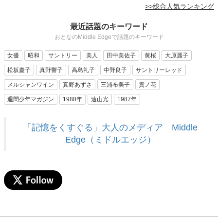
>>総合人気ランキング
最近話題のキーワード
おとなのMiddle Edgeで話題のキーワード
女優
昭和
サントリー
美人
田中美佐子
黄桜
大原麗子
松坂慶子
真野響子
高島礼子
中野良子
サントリーレッド
メルシャンワイン
真野あずさ
三浦布美子
貴ノ花
週間少年マガジン
1988年
遠山光
1987年
「記憶をくすぐる」大人のメディア Middle
Edge（ミドルエッジ）