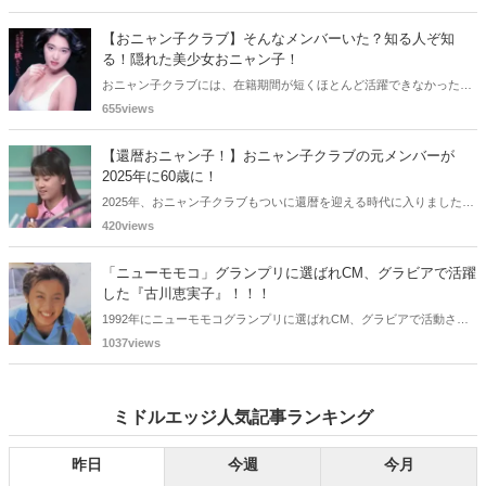
される良い機会にもなります。中には、かつてグラビアに登場し、き
わどいショットで多くの男性を魅了した女性も!? 今回は、そんなグラ
【おニャン子クラブ】そんなメンバーいた？知る人ぞ知
ビアで活躍した女性政治家6名をご紹介します。
る！隠れた美少女おニャン子！
おニャン子クラブには、在籍期間が短くほとんど活躍できなかったも
のの、知る人ぞ知る "美少女おニャン子" がいました。それも、強制的
655views
に脱退させられたおニャン子から、卒業後ヌードを披露したおニャン
子まで様々です。今回は、筆者の独断と偏見で、4人の "隠れ美少女お
【還暦おニャン子！】おニャン子クラブの元メンバーが
ニャン子" をご紹介します。
2025年に60歳に！
2025年、おニャン子クラブもついに還暦を迎える時代に入りました。
おニャン子クラブの元メンバーは全員が昭和40年代生まれで、そのう
420views
ち、2025年に最初に60歳となるのは昭和40年生まれ（1965年生ま
れ）の二人です。しかも、この二人には年齢以外の共通点もありま
「ニューモモコ」グランプリに選ばれCM、グラビアで活躍
す。さて、誰と誰でしょうか？
した『古川恵実子』！！！
1992年にニューモモコグランプリに選ばれCM、グラビアで活動され
ていた古川恵実子さん。2010年3月頃まではラジオDJを担当されてい
1037views
ましたが、以降メディアで見かけなくなりました。気になりまとめて
みました。
ミドルエッジ人気記事ランキング
昨日
今週
今月