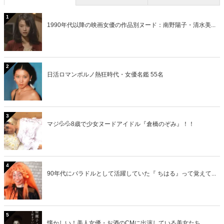
1
1990年代以降の映画女優の作品別ヌード：南野陽子・清水美...
2
日活ロマンポルノ熱狂時代・女優名鑑 55名
3
マジ💦💦8歳で少女ヌードアイドル『倉橋のぞみ』！！
4
90年代にバラドルとして活躍していた『 ちはる』って覚えて...
5
懐かしい！美人女優・お酒のCMに出演している美女たち