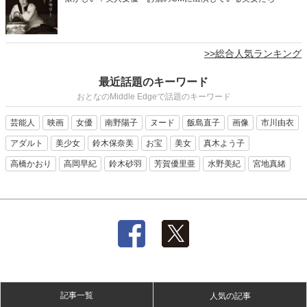
>>総合人気ランキング
最近話題のキーワード
おとなのMiddle Edgeで話題のキーワード
芸能人
映画
女優
南野陽子
ヌード
飯島直子
画像
市川由衣
アダルト
美少女
鈴木保奈美
お宝
美女
真木よう子
高橋かおり
高岡早紀
鈴木砂羽
芳賀優里亜
水野美紀
宮地真緒
記事一覧
人気の記事