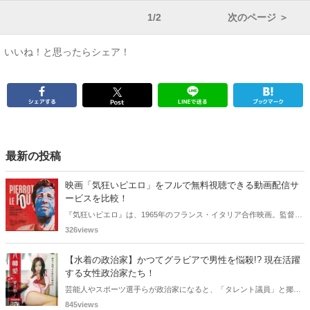
1/2
次のページ ＞
いいね！と思ったらシェア！
最新の投稿
映画「気狂いピエロ」をフルで無料視聴できる動画配信サ
ービスを比較！
『気狂いピエロ』は、1965年のフランス・イタリア合作映画。監督は
ジャン＝リュック・ゴダール。アンナ・カリーナ、ジャン＝ポール・
326views
ベルモンドらが出演したこの作品を無料視聴できる動画配信サービス
をご紹介します。
【水着の政治家】かつてグラビアで男性を悩殺!? 現在活躍
する女性政治家たち！
芸能人やスポーツ選手らが政治家になると、「タレント議員」と揶揄
されることがありますが、同時に、"タレントとしての活躍" が再注目
845views