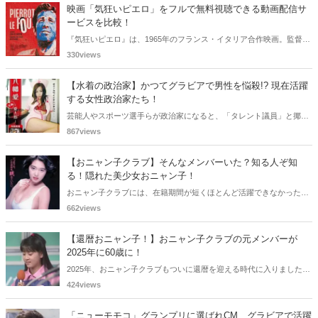
映画「気狂いピエロ」をフルで無料視聴できる動画配信サ
ービスを比較！
『気狂いピエロ』は、1965年のフランス・イタリア合作映画。監督は
ジャン＝リュック・ゴダール。アンナ・カリーナ、ジャン＝ポール・
330views
ベルモンドらが出演したこの作品を無料視聴できる動画配信サービス
をご紹介します。
【水着の政治家】かつてグラビアで男性を悩殺!? 現在活躍
する女性政治家たち！
芸能人やスポーツ選手らが政治家になると、「タレント議員」と揶揄
されることがありますが、同時に、"タレントとしての活躍" が再注目
867views
される良い機会にもなります。中には、かつてグラビアに登場し、き
わどいショットで多くの男性を魅了した女性も!? 今回は、そんなグラ
【おニャン子クラブ】そんなメンバーいた？知る人ぞ知
ビアで活躍した女性政治家6名をご紹介します。
る！隠れた美少女おニャン子！
おニャン子クラブには、在籍期間が短くほとんど活躍できなかったも
のの、知る人ぞ知る "美少女おニャン子" がいました。それも、強制的
662views
に脱退させられたおニャン子から、卒業後ヌードを披露したおニャン
子まで様々です。今回は、筆者の独断と偏見で、4人の "隠れ美少女お
【還暦おニャン子！】おニャン子クラブの元メンバーが
ニャン子" をご紹介します。
2025年に60歳に！
2025年、おニャン子クラブもついに還暦を迎える時代に入りました。
おニャン子クラブの元メンバーは全員が昭和40年代生まれで、そのう
424views
ち、2025年に最初に60歳となるのは昭和40年生まれ（1965年生ま
れ）の二人です。しかも、この二人には年齢以外の共通点もありま
「ニューモモコ」グランプリに選ばれCM、グラビアで活躍