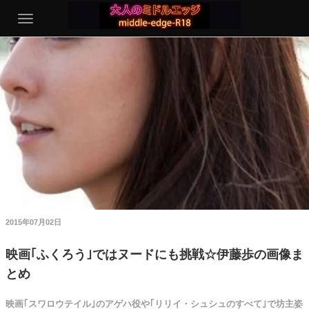
2015年07月02日
映画｢ふくろう｣ではヌードにも挑戦☆伊藤歩の画像ま
とめ
映画｢スワロウテイル｣のアゲハ役や｢リリイ・シュシュのすべて｣で坊主姿