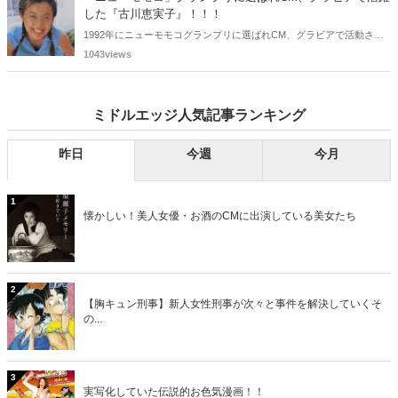
す。さて、誰と誰でしょうか？
した『古川恵実子』！！！
1992年にニューモモコグランプリに選ばれCM、グラビアで活動され
ていた古川恵実子さん。2010年3月頃まではラジオDJを担当されてい
1043views
ましたが、以降メディアで見かけなくなりました。気になりまとめて
みました。
ミドルエッジ人気記事ランキング
昨日
今週
今月
1
懐かしい！美人女優・お酒のCMに出演している美女たち
2
【胸キュン刑事】新人女性刑事が次々と事件を解決していくそ
の...
3
実写化していた伝説的お色気漫画！！