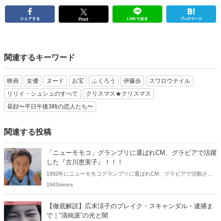
関連するキーワード
映画
女優
ヌード
お宝
ふくろう
伊藤歩
スワロウテイル
リリイ・シュシュのすべて
クリスマス★クリスマス
昼顔〜平日午後3時の恋人たち〜
関連する投稿
「ニューモモコ」グランプリに選ばれCM、グラビアで活躍
した『古川恵実子』！！！
1992年にニューモモコグランプリに選ばれCM、グラビアで活動され
ていた古川恵実子さん。2010年3月頃まではラジオDJを担当されてい
1043views
ましたが、以降メディアで見かけなくなりました。気になりまとめて
みました。
【徹底解説】広末涼子のブレイク・スキャンダル・逮捕ま
で｜“清純派”の光と闇