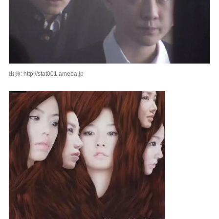
出典: http://stat001.ameba.jp