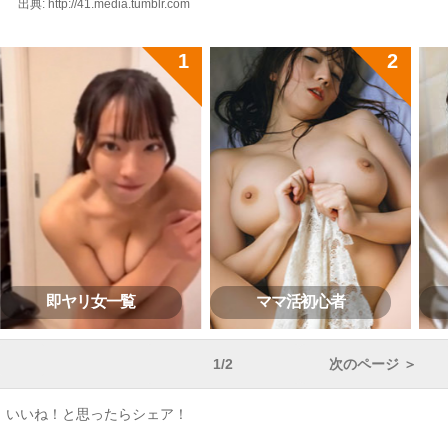
出典: http://41.media.tumblr.com
即ヤリ女一覧
ママ活初心者
1/2
次のページ ＞
いいね！と思ったらシェア！