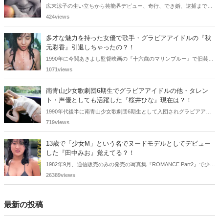
広末涼子の生い立ちから芸能界デビュー、奇行、でき婚、逮捕までを
詳しく解説。同世代女優との比較やキャリアの転落の真相に迫りま
424views
す。
多才な魅力を持った女優で歌手・グラビアアイドルの『秋
元彩香』引退しちゃったの？！
1990年に今関あきよし監督映画の『十六歳のマリンブルー』で旧芸名
は古谷 玲香で主演デビューした秋元 彩香さん。映画やドラマ・歌手
1071views
としても活躍されていました。しかし2015年頃からメディアで見かけ
なくなりました。
南青山少女歌劇団6期生でグラビアアイドルの他・タレン
ト・声優としても活躍した『桜井ひな』現在は？！
1990年代後半に南青山少女歌劇団6期生として入団されグラビアアイ
ドル、女優、タレント、声優としても活躍した桜井ひなさん。懐かし
719views
く思いまとめてみました。
13歳で「少女M」という名でヌードモデルとしてデビュー
した『田中みお』覚えてる？！
1982年9月、通信販売のみの発売の写真集『ROMANCE Part2』で少女
Mという特異な芸名でヌードモデルとしてデビューした田中みおさん
26389views
を覚えているであろうか・・・。懐かしく思いまとめてみました。
最新の投稿