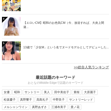
4
【エロいCM】昭和のお色気CM（今、放送すれば、大炎上間
違...
5
13歳で「少女M」という名でヌードモデルとしてデビューした...
>>総合人気ランキング
最近話題のキーワード
おとなのMiddle Edgeで話題のキーワード
女優
昭和
サントリー
美人
田中美佐子
黄桜
大原麗子
松坂慶子
真野響子
高島礼子
中野良子
サントリーレッド
メルシャンワイン
真野あずさ
三浦布美子
貴ノ花