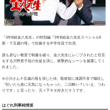
『3年B組金八先生』の特別編『3年B組金八先生スペシャル6
新・十五歳の母』で妊娠する中学生役で出演。
誰も居ない教室で制服を破り、金八先生にレ〇プされたと狂言
をする川野君子役の生徒を演じ、衝撃的なシーンを披露してく
れました。
※小川さん十五歳の母を演じた頃、取材前に体調不良で嘔吐し
「吐いたら急に元気になっちゃった、二日酔い？いいえ、つわ
りです」と言ったり、元々下ネタ好きだそうです。
はぐれ刑事純情派