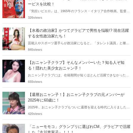
ービスを比較！
『気狂いピエロ』は、1965年のフランス・イタリア合作映画。監督は
ジャン＝リュック・ゴダール。アンナ・カリーナ、ジャン＝ポール・
326views
ベルモンドらが出演したこの作品を無料視聴できる動画配信サービス
をご紹介します。
【水着の政治家】かつてグラビアで男性を悩殺!? 現在活躍
する女性政治家たち！
芸能人やスポーツ選手らが政治家になると、「タレント議員」と揶揄
されることがありますが、同時に、"タレントとしての活躍" が再注目
845views
される良い機会にもなります。中には、かつてグラビアに登場し、き
わどいショットで多くの男性を魅了した女性も!? 今回は、そんなグラ
【おニャン子クラブ】そんなメンバーいた？知る人ぞ知
ビアで活躍した女性政治家6名をご紹介します。
る！隠れた美少女おニャン子！
おニャン子クラブには、在籍期間が短くほとんど活躍できなかったも
のの、知る人ぞ知る "美少女おニャン子" がいました。それも、強制的
655views
に脱退させられたおニャン子から、卒業後ヌードを披露したおニャン
子まで様々です。今回は、筆者の独断と偏見で、4人の "隠れ美少女お
【還暦おニャン子！】おニャン子クラブの元メンバーが
ニャン子" をご紹介します。
2025年に60歳に！
2025年、おニャン子クラブもついに還暦を迎える時代に入りました。
おニャン子クラブの元メンバーは全員が昭和40年代生まれで、そのう
420views
ち、2025年に最初に60歳となるのは昭和40年生まれ（1965年生ま
れ）の二人です。しかも、この二人には年齢以外の共通点もありま
「ニューモモコ」グランプリに選ばれCM、グラビアで活躍
す。さて、誰と誰でしょうか？
した『古川恵実子』！！！