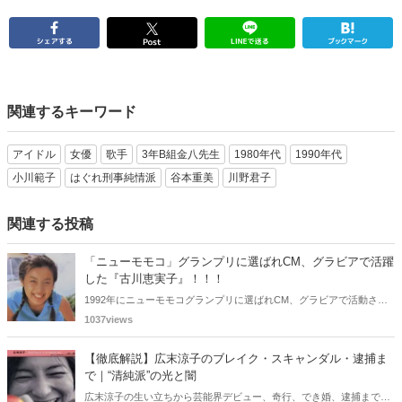
関連するキーワード
アイドル
女優
歌手
3年B組金八先生
1980年代
1990年代
小川範子
はぐれ刑事純情派
谷本重美
川野君子
関連する投稿
「ニューモモコ」グランプリに選ばれCM、グラビアで活躍
した『古川恵実子』！！！
1992年にニューモモコグランプリに選ばれCM、グラビアで活動され
ていた古川恵実子さん。2010年3月頃まではラジオDJを担当されてい
1037views
ましたが、以降メディアで見かけなくなりました。気になりまとめて
みました。
【徹底解説】広末涼子のブレイク・スキャンダル・逮捕ま
で｜“清純派”の光と闇
広末涼子の生い立ちから芸能界デビュー、奇行、でき婚、逮捕までを