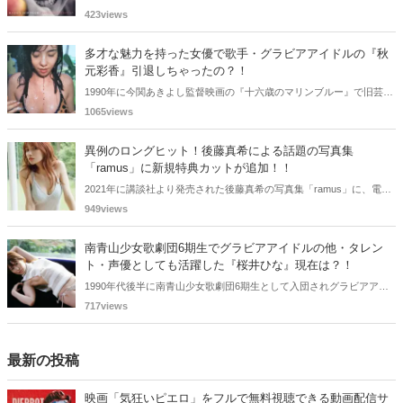
詳しく解説。同世代女優との比較やキャリアの転落の真相に迫りま
423views
す。
多才な魅力を持った女優で歌手・グラビアアイドルの『秋
元彩香』引退しちゃったの？！
1990年に今関あきよし監督映画の『十六歳のマリンブルー』で旧芸名
は古谷 玲香で主演デビューした秋元 彩香さん。映画やドラマ・歌手
1065views
としても活躍されていました。しかし2015年頃からメディアで見かけ
なくなりました。
異例のロングヒット！後藤真希による話題の写真集
「ramus」に新規特典カットが追加！！
2021年に講談社より発売された後藤真希の写真集「ramus」に、電子
版限定特典として新たな5カットを追加した「電子書籍限定カット付
949views
き！後藤真希写真集 ramus」が現在好評発売中となっています。
南青山少女歌劇団6期生でグラビアアイドルの他・タレン
ト・声優としても活躍した『桜井ひな』現在は？！
1990年代後半に南青山少女歌劇団6期生として入団されグラビアアイ
ドル、女優、タレント、声優としても活躍した桜井ひなさん。懐かし
717views
く思いまとめてみました。
最新の投稿
映画「気狂いピエロ」をフルで無料視聴できる動画配信サ