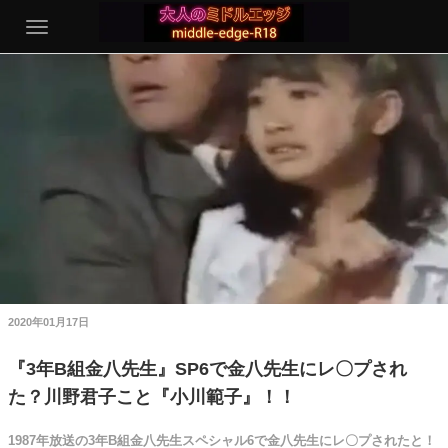
2020年01月17日
『3年B組金八先生』SP6で金八先生にレ〇プされ
た？川野君子こと『小川範子』！！
1987年放送の3年B組金八先生スペシャル6で金八先生にレ〇プされたと！