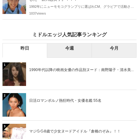
1992年にニューモモコグランプリに選ばれCM、グラビアで活動され
ていた古川恵実子さん。2010年3月頃まではラジオDJを担当されてい
1037views
ましたが、以降メディアで見かけなくなりました。気になりまとめて
みました。
ミドルエッジ人気記事ランキング
昨日
今週
今月
1
1990年代以降の映画女優の作品別ヌード：南野陽子・清水美...
2
日活ロマンポルノ熱狂時代・女優名鑑 55名
3
マジ💦💦8歳で少女ヌードアイドル『倉橋のぞみ』！！