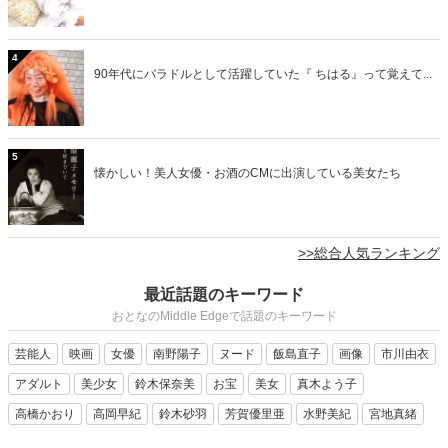
4
90年代にバラドルとして活躍していた『 ちはる』って覚えて...
5
懐かしい！美人女優・お酒のCMに出演している美女たち
>>総合人気ランキング
最近話題のキーワード
おとなのMiddle Edgeで話題のキーワード
芸能人
映画
女優
南野陽子
ヌード
飯島直子
画像
市川由衣
アダルト
美少女
鈴木保奈美
お宝
美女
真木よう子
高橋かおり
高岡早紀
鈴木砂羽
芳賀優里亜
水野美紀
宮地真緒