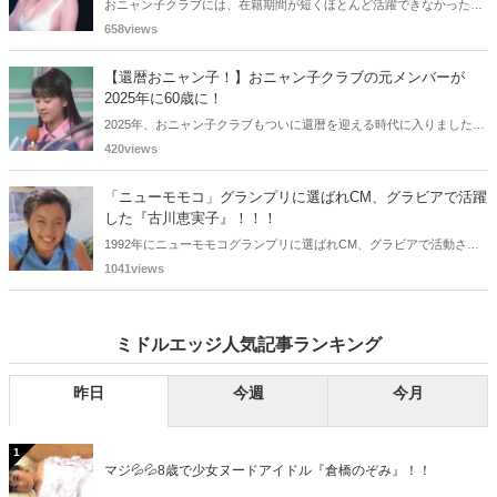
おニャン子クラブには、在籍期間が短くほとんど活躍できなかったも
のの、知る人ぞ知る "美少女おニャン子" がいました。それも、強制的
658views
に脱退させられたおニャン子から、卒業後ヌードを披露したおニャン
子まで様々です。今回は、筆者の独断と偏見で、4人の "隠れ美少女お
【還暦おニャン子！】おニャン子クラブの元メンバーが
ニャン子" をご紹介します。
2025年に60歳に！
2025年、おニャン子クラブもついに還暦を迎える時代に入りました。
おニャン子クラブの元メンバーは全員が昭和40年代生まれで、そのう
420views
ち、2025年に最初に60歳となるのは昭和40年生まれ（1965年生ま
れ）の二人です。しかも、この二人には年齢以外の共通点もありま
「ニューモモコ」グランプリに選ばれCM、グラビアで活躍
す。さて、誰と誰でしょうか？
した『古川恵実子』！！！
1992年にニューモモコグランプリに選ばれCM、グラビアで活動され
ていた古川恵実子さん。2010年3月頃まではラジオDJを担当されてい
1041views
ましたが、以降メディアで見かけなくなりました。気になりまとめて
みました。
ミドルエッジ人気記事ランキング
昨日
今週
今月
1
マジ💦💦8歳で少女ヌードアイドル『倉橋のぞみ』！！