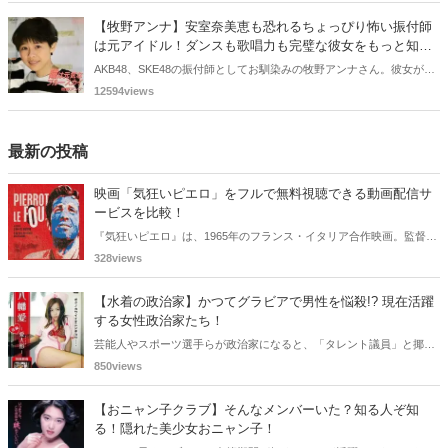
【牧野アンナ】安室奈美恵も恐れるちょっぴり怖い振付師
は元アイドル！ダンスも歌唱力も完璧な彼女をもっと知り
たい！
AKB48、SKE48の振付師としてお馴染みの牧野アンナさん。彼女が80
年代後半にアイドルとしてデビューしていたことをご存じですか？安
12594views
室奈美恵さん、MAX、SPEEDを育てた沖縄アクターズスクール出身の
アイドルです。今では厳しい振付の先生としてのイメージが強いです
が、アイドル時代の可愛らしい姿がもう一度見たくなり、まとめてみ
最新の投稿
ました。
映画「気狂いピエロ」をフルで無料視聴できる動画配信サ
ービスを比較！
『気狂いピエロ』は、1965年のフランス・イタリア合作映画。監督は
ジャン＝リュック・ゴダール。アンナ・カリーナ、ジャン＝ポール・
328views
ベルモンドらが出演したこの作品を無料視聴できる動画配信サービス
をご紹介します。
【水着の政治家】かつてグラビアで男性を悩殺!? 現在活躍
する女性政治家たち！
芸能人やスポーツ選手らが政治家になると、「タレント議員」と揶揄
されることがありますが、同時に、"タレントとしての活躍" が再注目
850views
される良い機会にもなります。中には、かつてグラビアに登場し、き
わどいショットで多くの男性を魅了した女性も!? 今回は、そんなグラ
【おニャン子クラブ】そんなメンバーいた？知る人ぞ知
ビアで活躍した女性政治家6名をご紹介します。
る！隠れた美少女おニャン子！