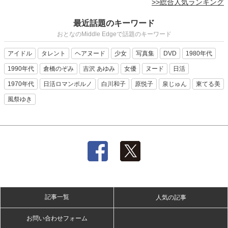
>>総合人気ランキング
最近話題のキーワード
おとなのMiddle Edgeで話題のキーワード
アイドル
タレント
ヘアヌード
少女
写真集
DVD
1980年代
1990年代
倉橋のぞみ
吉沢 あゆみ
女優
ヌード
日活
1970年代
日活ロマンポルノ
白川和子
原悦子
泉じゅん
東てる美
風祭ゆき
記事一覧
人気の記事
お問い合わせフォーム