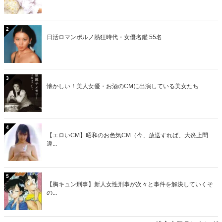
2
日活ロマンポルノ熱狂時代・女優名鑑 55名
3
懐かしい！美人女優・お酒のCMに出演している美女たち
4
【エロいCM】昭和のお色気CM（今、放送すれば、大炎上間
違...
5
【胸キュン刑事】新人女性刑事が次々と事件を解決していくそ
の...