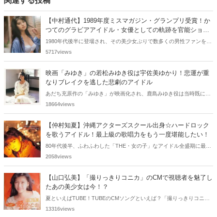
関連する投稿
【中村通代】1989年度ミスマガジン・グランプリ受賞！か
つてのグラビアアイドル・女優としての軌跡を官能ショッ
トをともにチェック！
1980年代後半に登場され、その美少女ぶりで数多くの男性ファンを魅
了した中村道代さん。グラビアを中心に活躍し、かつて発売した写真
5717views
集『戯Virgin Game』のなかでは大胆な官能ショットを披露しました
ね。セクシー路線で存在感を発揮しましたね。今回の記事の主人公
映画「みゆき」の若松みゆき役は宇佐美ゆかり！悲運が重
は、そんなミドルエッジ世代の女神・中村道代さんとなります。
なりブレイクを逃した悲劇のアイドル
あだち充原作の「みゆき」が映画化され、鹿島みゆき役は当時既に知
名度があった三田寛子が務めています。そして主演の若松みゆき役に
18664views
は新人の宇佐美ゆかりがオーディションで選ばれ抜擢されました。注
目の大型新人として華々しいデビューを飾ったはずでしたが、その後
【仲村知夏】沖縄アクターズスクール出身☆ハードロック
は姿をみかけなくなり、ひっそりと引退してしまいます。そんな宇佐
を歌うアイドル！最上級の歌唱力をもう一度堪能したい！
美ゆかりの出演作や、ブレイクを逃してしまった不運な出来事につい
80年代後半、ふわふわした「THE・女の子」なアイドル全盛期に最高
てご紹介します。
の歌唱力と、ハードなロックを歌うアイドル仲村知夏さんを覚えてい
2058views
ますか？沖縄アクターズスクール出身とあって、抜群の歌唱力とリズ
ム感！時代的にブレイクは厳しかったのですが、知夏さんの素晴らし
【山口弘美】「撮りっきりコニカ」のCMで視聴者を魅了し
い歌声と軌跡をまとめてみました♪
たあの美少女は今！？
夏といえばTUBE！TUBEのCMソングといえば？「撮りっきりコニ
カ」のCMで微笑む山口弘美さんを思い出しませんか？あの美しい弘
13316views
美さんのアイドル時代と現在をまとめてみました♪