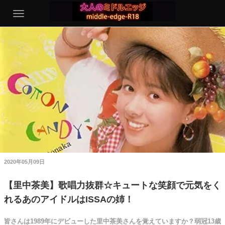
2020年05月09日
【里中茶美】歌唱力抜群☆キュートな笑顔で元気をく
れるあのアイドルはISSAの姉！
皆さんは1989年にデビューした里中茶美さんを覚えていますか？弱冠13歳