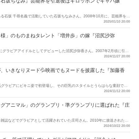
『石坂ちなみ』芸能界を引退後はギロッポンでキャバ嬢
ある石坂 千尋名義で活動していた石坂ちなみさん。2008年10月に、芸能界を引
いると報道されていまいた。懐かしく思いまとめてみました。
2025/01/10 20:00
ン様」のものまねタレント「増井歩」の嫁『沼尻沙弥
武器にグラビアアイドルとしてデビューした沼尻沙弥香さん。2007年2月頃に引退
みました。
2024/11/27 20:00
、いきなりヌード💦映画でもヌードを披露した『加藤香
の表紙グラビアにビキニ姿で初登場し、その巨乳のスタイルとうらはらな童顔で話
藤香子さん。映画でヌードを披露するも引退されています。
2024/11/12 20:00
ングアニマル」のグランプリ・準グランプリに選ばれた『庄
と雑誌などでグラビアとして活躍されていた庄司さん。2010年に放送されたハ
アで見かけなくなりました。懐かしく思いまとめてみました。
2024/10/22 20:00