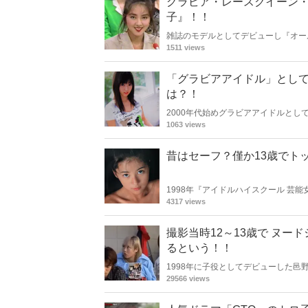
グラビア・レースクイーン・
子』！！
雑誌のモデルとしてデビューし『オー
動を引退された様です。懐かしく思い
1511 views
「グラビアアイドル」とし
は？！
2000年代始めグラビアアイドルとし
2007年頃からメディアで見かけな
1063 views
昔はセーフ？僅か13歳でト
1998年『アイドルハイスクール 
い安田さんが、ちび良とよばれた安田
4317 views
撮影当時12～13歳で ヌ
るという！！
1998年に子役としてデビューした
送ながらヌードシーンを演じ特に前2作
29566 views
れ現在は川崎市で〇〇店を営んでいる