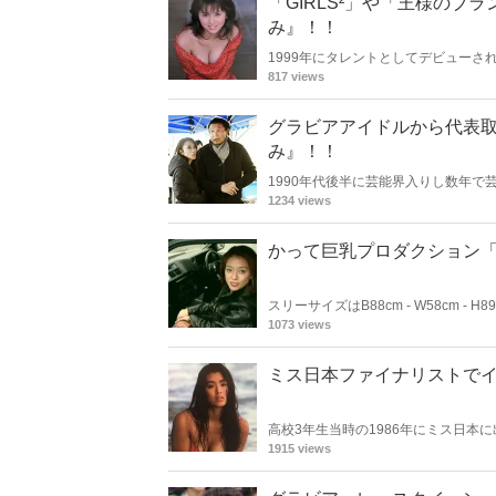
「GIRLS²」や「王様の
み』！！
1999年にタレントとしてデビュー
芸能界を引退されています。懐かしく
817 views
グラビアアイドルから代表取
み』！！
1990年代後半に芸能界入りし数年
会長夫人になったという・・・。
1234 views
かって巨乳プロダクション「
スリーサイズはB88cm - W58cm
美さん。2000年始め頃からメディ
1073 views
ミス日本ファイナリストで
高校3年生当時の1986年にミス日
めてみましたよ！
1915 views