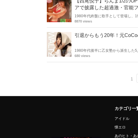
【西尾悦子】らんま1/2の
アで披露した超過激・官能
1980年代終盤に歌手として登場し、
ても、セクシー路線にて、その存在感
8870 views
線を加えて振り返っていきます。
引退からもう20年！元CoC
1980年代後半に乙女塾から派生した
20年が経過したのだそうです。引退
680 views
の活躍や現在について調査してみまし
1
カテゴリ一
アイドル
懐エロ
あのヒト・あ