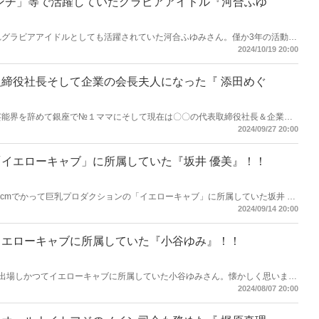
ブランチ」等で活躍していたグラビアアイドル『河合ふゆ
されグラビアアイドルとしても活躍されていた河合ふゆみさん。僅か3年の活動で
思いまとめてみました。
2024/10/19 20:00
締役社長そして企業の会長夫人になった『 添田めぐ
で芸能界を辞めて銀座で№１ママにそして現在は〇〇の代表取締役社長＆企業の
2024/09/27 20:00
イエローキャブ」に所属していた『坂井 優美』！！
 - H89cmでかって巨乳プロダクションの「イエローキャブ」に所属していた坂井 優
アで見かけなくなりました。懐かしく思いまとめてみました。
2024/09/14 20:00
イエローキャブに所属していた『小谷ゆみ』！！
本に出場しかつてイエローキャブに所属していた小谷ゆみさん。懐かしく思いまと
2024/08/07 20:00