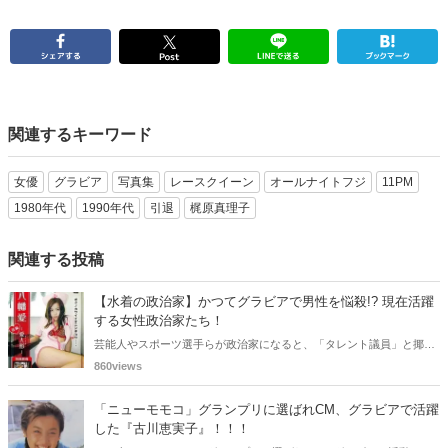
関連するキーワード
女優
グラビア
写真集
レースクイーン
オールナイトフジ
11PM
1980年代
1990年代
引退
梶原真理子
関連する投稿
【水着の政治家】かつてグラビアで男性を悩殺!? 現在活躍
する女性政治家たち！
芸能人やスポーツ選手らが政治家になると、「タレント議員」と揶揄
されることがありますが、同時に、"タレントとしての活躍" が再注目
860views
される良い機会にもなります。中には、かつてグラビアに登場し、き
わどいショットで多くの男性を魅了した女性も!? 今回は、そんなグラ
「ニューモモコ」グランプリに選ばれCM、グラビアで活躍
ビアで活躍した女性政治家6名をご紹介します。
した『古川恵実子』！！！