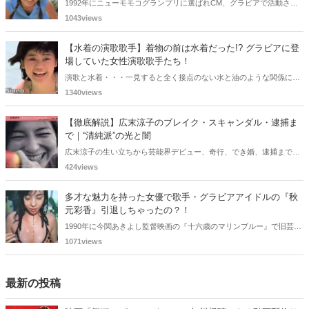
1992年にニューモモコグランプリに選ばれCM、グラビアで活動され
ていた古川恵実子さん。2010年3月頃まではラジオDJを担当されてい
1043views
ましたが、以降メディアで見かけなくなりました。気になりまとめて
みました。
【水着の演歌歌手】着物の前は水着だった!? グラビアに登
場していた女性演歌歌手たち！
演歌と水着・・・一見すると全く接点のない水と油のような関係に思
えますが、実は、水着姿を披露した経験を持つ女性演歌歌手は何人か
1340views
存在します。中には、男性向け週刊誌のグラビアで大胆なビキニ姿を
披露した歌手も!? 今回は、水着姿を公開したことのある5人の女性演
【徹底解説】広末涼子のブレイク・スキャンダル・逮捕ま
歌歌手をご紹介します。
で｜“清純派”の光と闇
広末涼子の生い立ちから芸能界デビュー、奇行、でき婚、逮捕までを
詳しく解説。同世代女優との比較やキャリアの転落の真相に迫りま
424views
す。
多才な魅力を持った女優で歌手・グラビアアイドルの『秋
元彩香』引退しちゃったの？！
1990年に今関あきよし監督映画の『十六歳のマリンブルー』で旧芸名
は古谷 玲香で主演デビューした秋元 彩香さん。映画やドラマ・歌手
1071views
としても活躍されていました。しかし2015年頃からメディアで見かけ
なくなりました。
最新の投稿