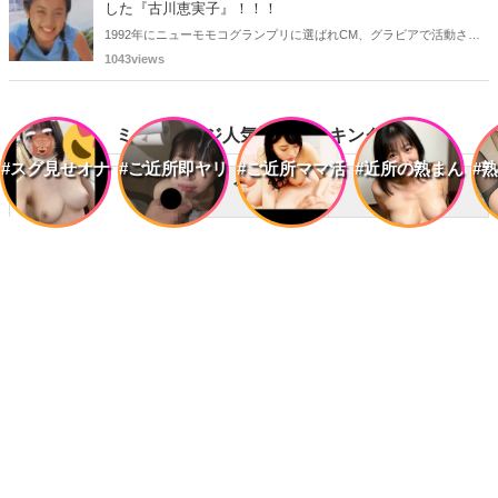
した『古川恵実子』！！！
1992年にニューモモコグランプリに選ばれCM、グラビアで活動され
ていた古川恵実子さん。2010年3月頃まではラジオDJを担当されてい
1043views
ましたが、以降メディアで見かけなくなりました。気になりまとめて
みました。
ミドルエッジ人気記事ランキング
#スグ見せオナ
#ご近所即ヤリ
#ご近所ママ活
#近所の熟まん
#
昨日
今週
今月
1
懐かしい！美人女優・お酒のCMに出演している美女たち
2
【胸キュン刑事】新人女性刑事が次々と事件を解決していくそ
の...
3
実写化していた伝説的お色気漫画！！