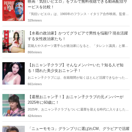
映画「気狂いピエロ」をフルで無料視聴できる動画配信サ
ービスを比較！
『気狂いピエロ』は、1965年のフランス・イタリア合作映画。監督は
ジャン＝リュック・ゴダール。アンナ・カリーナ、ジャン＝ポール・
329views
ベルモンドらが出演したこの作品を無料視聴できる動画配信サービス
をご紹介します。
【水着の政治家】かつてグラビアで男性を悩殺!? 現在活躍
する女性政治家たち！
芸能人やスポーツ選手らが政治家になると、「タレント議員」と揶揄
されることがありますが、同時に、"タレントとしての活躍" が再注目
860views
される良い機会にもなります。中には、かつてグラビアに登場し、き
わどいショットで多くの男性を魅了した女性も!? 今回は、そんなグラ
【おニャン子クラブ】そんなメンバーいた？知る人ぞ知
ビアで活躍した女性政治家6名をご紹介します。
る！隠れた美少女おニャン子！
おニャン子クラブには、在籍期間が短くほとんど活躍できなかったも
のの、知る人ぞ知る "美少女おニャン子" がいました。それも、強制的
661views
に脱退させられたおニャン子から、卒業後ヌードを披露したおニャン
子まで様々です。今回は、筆者の独断と偏見で、4人の "隠れ美少女お
【還暦おニャン子！】おニャン子クラブの元メンバーが
ニャン子" をご紹介します。
2025年に60歳に！
2025年、おニャン子クラブもついに還暦を迎える時代に入りました。
おニャン子クラブの元メンバーは全員が昭和40年代生まれで、そのう
424views
ち、2025年に最初に60歳となるのは昭和40年生まれ（1965年生ま
れ）の二人です。しかも、この二人には年齢以外の共通点もありま
「ニューモモコ」グランプリに選ばれCM、グラビアで活躍
す。さて、誰と誰でしょうか？