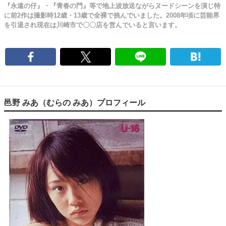
『永遠の仔』・『青春の門』等で地上波放送ながらヌードシーンを演じ特
に前2作は撮影時12歳・13歳で全裸で挑んでいました。2008年頃に芸能界
を引退され現在は川崎市で〇〇店を営んでいると言います。
邑野 みあ（むらの みあ）プロフィール