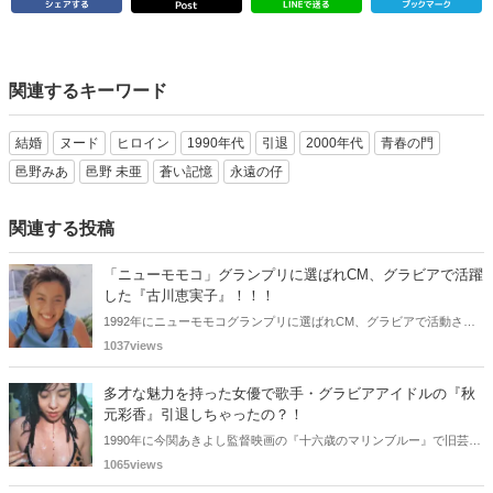
関連するキーワード
結婚
ヌード
ヒロイン
1990年代
引退
2000年代
青春の門
邑野みあ
邑野 未亜
蒼い記憶
永遠の仔
関連する投稿
「ニューモモコ」グランプリに選ばれCM、グラビアで活躍
した『古川恵実子』！！！
1992年にニューモモコグランプリに選ばれCM、グラビアで活動され
ていた古川恵実子さん。2010年3月頃まではラジオDJを担当されてい
1037views
ましたが、以降メディアで見かけなくなりました。気になりまとめて
みました。
多才な魅力を持った女優で歌手・グラビアアイドルの『秋
元彩香』引退しちゃったの？！
1990年に今関あきよし監督映画の『十六歳のマリンブルー』で旧芸名
は古谷 玲香で主演デビューした秋元 彩香さん。映画やドラマ・歌手
1065views
としても活躍されていました。しかし2015年頃からメディアで見かけ