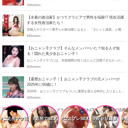
ジャン＝リュック・ゴダール。アンナ・カリーナ、ジャン＝ポール・
326views
ベルモンドらが出演したこの作品を無料視聴できる動画配信サービス
をご紹介します。
【水着の政治家】かつてグラビアで男性を悩殺!? 現在活躍
する女性政治家たち！
芸能人やスポーツ選手らが政治家になると、「タレント議員」と揶揄
されることがありますが、同時に、"タレントとしての活躍" が再注目
845views
される良い機会にもなります。中には、かつてグラビアに登場し、き
わどいショットで多くの男性を魅了した女性も!? 今回は、そんなグラ
【おニャン子クラブ】そんなメンバーいた？知る人ぞ知
ビアで活躍した女性政治家6名をご紹介します。
る！隠れた美少女おニャン子！
おニャン子クラブには、在籍期間が短くほとんど活躍できなかったも
のの、知る人ぞ知る "美少女おニャン子" がいました。それも、強制的
652views
に脱退させられたおニャン子から、卒業後ヌードを披露したおニャン
子まで様々です。今回は、筆者の独断と偏見で、4人の "隠れ美少女お
【還暦おニャン子！】おニャン子クラブの元メンバーが
ニャン子" をご紹介します。
2025年に60歳に！
2025年、おニャン子クラブもついに還暦を迎える時代に入りました。
おニャン子クラブの元メンバーは全員が昭和40年代生まれで、そのう
420views
ち、2025年に最初に60歳となるのは昭和40年生まれ（1965年生ま
れ）の二人です。しかも、この二人には年齢以外の共通点もありま
「ニューモモコ」グランプリに選ばれCM、グラビアで活躍
す。さて、誰と誰でしょうか？
した『古川恵実子』！！！
#ご近所ママ活
#近所でSEX
#コスプレSEX
#即ヤリ確実
#
1992年にニューモモコグランプリに選ばれCM、グラビアで活動され
ていた古川恵実子さん。2010年3月頃まではラジオDJを担当されてい