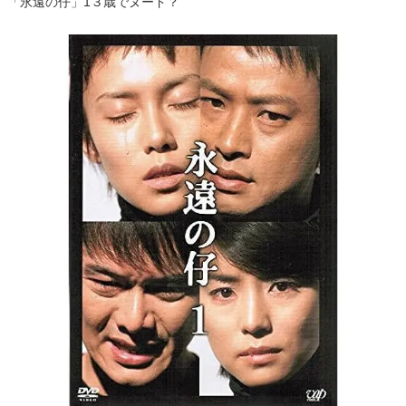
「永遠の仔」
1３歳
でヌード？