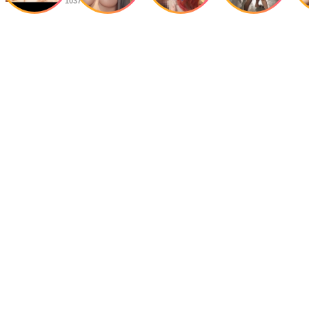
1037views
ましたが、以降メディアで見かけなくなりました。気になりまとめて
みました。
ミドルエッジ人気記事ランキング
昨日
今週
今月
1
1990年代以降の映画女優の作品別ヌード：南野陽子・清水美...
2
日活ロマンポルノ熱狂時代・女優名鑑 55名
3
マジ💦💦8歳で少女ヌードアイドル『倉橋のぞみ』！！