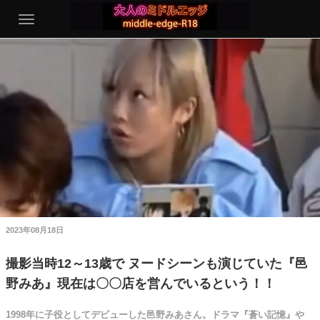
2023年08月18日
撮影当時12～13歳で ヌードシーンも演じていた『邑
野みあ』現在は〇〇店を営んでいるという！！
1998年に子役としてデビューした邑野みあさん。ドラマ『蒼い記憶』や