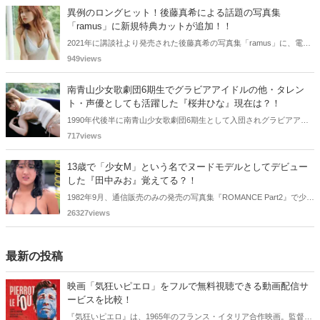
なくなりました。
異例のロングヒット！後藤真希による話題の写真集
「ramus」に新規特典カットが追加！！
2021年に講談社より発売された後藤真希の写真集「ramus」に、電子
版限定特典として新たな5カットを追加した「電子書籍限定カット付
949views
き！後藤真希写真集 ramus」が現在好評発売中となっています。
南青山少女歌劇団6期生でグラビアアイドルの他・タレン
ト・声優としても活躍した『桜井ひな』現在は？！
1990年代後半に南青山少女歌劇団6期生として入団されグラビアアイ
ドル、女優、タレント、声優としても活躍した桜井ひなさん。懐かし
717views
く思いまとめてみました。
13歳で「少女M」という名でヌードモデルとしてデビュー
した『田中みお』覚えてる？！
1982年9月、通信販売のみの発売の写真集『ROMANCE Part2』で少女
Mという特異な芸名でヌードモデルとしてデビューした田中みおさん
26327views
を覚えているであろうか・・・。懐かしく思いまとめてみました。
最新の投稿
映画「気狂いピエロ」をフルで無料視聴できる動画配信サ
ービスを比較！
『気狂いピエロ』は、1965年のフランス・イタリア合作映画。監督は