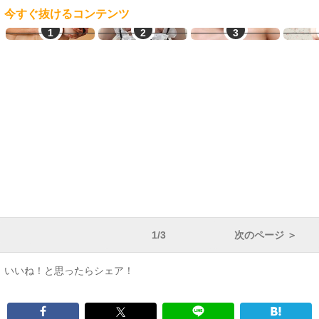
今すぐ抜けるコンテンツ
JDとヤレる
エログルLIVE
オナ配信中ー
ご
1/3
次のページ ＞
いいね！と思ったらシェア！