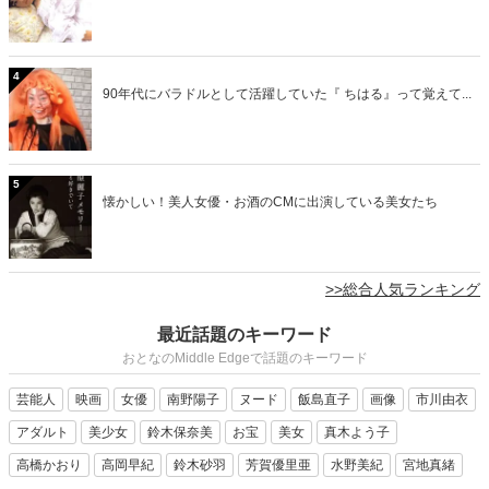
4
90年代にバラドルとして活躍していた『 ちはる』って覚えて...
5
懐かしい！美人女優・お酒のCMに出演している美女たち
>>総合人気ランキング
最近話題のキーワード
おとなのMiddle Edgeで話題のキーワード
芸能人
映画
女優
南野陽子
ヌード
飯島直子
画像
市川由衣
アダルト
美少女
鈴木保奈美
お宝
美女
真木よう子
高橋かおり
高岡早紀
鈴木砂羽
芳賀優里亜
水野美紀
宮地真緒