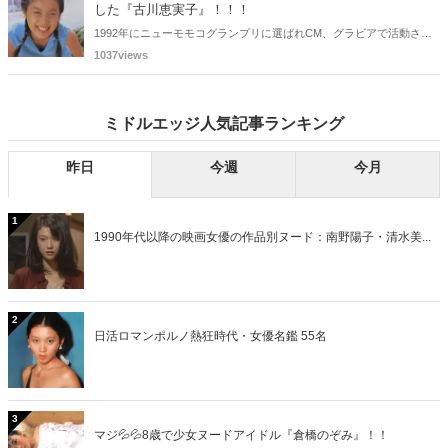
す。さて、誰と誰でしょうか？
した『古川恵実子』！！！
1992年にニューモモコグランプリに選ばれCM、グラビアで活動され
ていた古川恵実子さん。2010年3月頃まではラジオDJを担当されてい
1037views
ましたが、以降メディアで見かけなくなりました。気になりまとめて
みました。
ミドルエッジ人気記事ランキング
昨日
今週
今月
1
1990年代以降の映画女優の作品別ヌード：南野陽子・清水美...
2
日活ロマンポルノ熱狂時代・女優名鑑 55名
3
マジ💦💦8歳で少女ヌードアイドル『倉橋のぞみ』！！