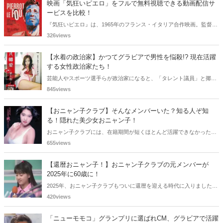
映画「気狂いピエロ」をフルで無料視聴できる動画配信サ
ービスを比較！
『気狂いピエロ』は、1965年のフランス・イタリア合作映画。監督は
ジャン＝リュック・ゴダール。アンナ・カリーナ、ジャン＝ポール・
326views
ベルモンドらが出演したこの作品を無料視聴できる動画配信サービス
をご紹介します。
【水着の政治家】かつてグラビアで男性を悩殺!? 現在活躍
する女性政治家たち！
芸能人やスポーツ選手らが政治家になると、「タレント議員」と揶揄
されることがありますが、同時に、"タレントとしての活躍" が再注目
845views
される良い機会にもなります。中には、かつてグラビアに登場し、き
わどいショットで多くの男性を魅了した女性も!? 今回は、そんなグラ
【おニャン子クラブ】そんなメンバーいた？知る人ぞ知
ビアで活躍した女性政治家6名をご紹介します。
る！隠れた美少女おニャン子！
おニャン子クラブには、在籍期間が短くほとんど活躍できなかったも
のの、知る人ぞ知る "美少女おニャン子" がいました。それも、強制的
655views
に脱退させられたおニャン子から、卒業後ヌードを披露したおニャン
子まで様々です。今回は、筆者の独断と偏見で、4人の "隠れ美少女お
【還暦おニャン子！】おニャン子クラブの元メンバーが
ニャン子" をご紹介します。
2025年に60歳に！
2025年、おニャン子クラブもついに還暦を迎える時代に入りました。
おニャン子クラブの元メンバーは全員が昭和40年代生まれで、そのう
420views
ち、2025年に最初に60歳となるのは昭和40年生まれ（1965年生ま
れ）の二人です。しかも、この二人には年齢以外の共通点もありま
「ニューモモコ」グランプリに選ばれCM、グラビアで活躍