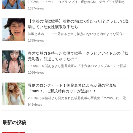
1992年にニューモモコグランプリに選ばれCM、グラビアで活動され
ていた古川恵実子さん。2010年3月頃まではラジオDJを担当されてい
1037views
ましたが、以降メディアで見かけなくなりました。気になりまとめて
みました。
【水着の演歌歌手】着物の前は水着だった!? グラビアに登
場していた女性演歌歌手たち！
演歌と水着・・・一見すると全く接点のない水と油のような関係に思
えますが、実は、水着姿を披露した経験を持つ女性演歌歌手は何人か
1335views
存在します。中には、男性向け週刊誌のグラビアで大胆なビキニ姿を
披露した歌手も!? 今回は、水着姿を公開したことのある5人の女性演
多才な魅力を持った女優で歌手・グラビアアイドルの『秋
歌歌手をご紹介します。
元彩香』引退しちゃったの？！
1990年に今関あきよし監督映画の『十六歳のマリンブルー』で旧芸名
は古谷 玲香で主演デビューした秋元 彩香さん。映画やドラマ・歌手
1066views
としても活躍されていました。しかし2015年頃からメディアで見かけ
なくなりました。
異例のロングヒット！後藤真希による話題の写真集
「ramus」に新規特典カットが追加！！
2021年に講談社より発売された後藤真希の写真集「ramus」に、電子
版限定特典として新たな5カットを追加した「電子書籍限定カット付
949views
き！後藤真希写真集 ramus」が現在好評発売中となっています。
最新の投稿