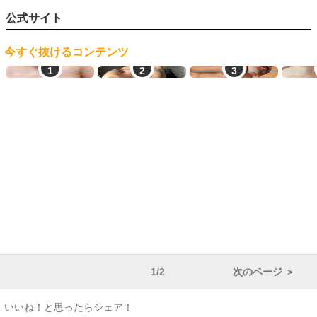
公式サイト
今すぐ抜けるコンテンツ
オナ配信中ー
ご近所熟女
JDとヤレる
素
1/2
次のページ ＞
いいね！と思ったらシェア！