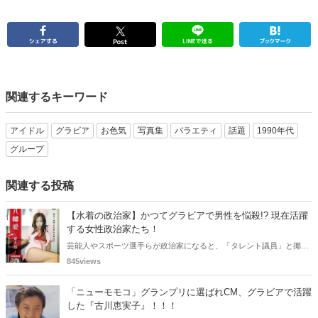
関連するキーワード
アイドル
グラビア
お色気
写真集
バラエティ
話題
1990年代
グループ
関連する投稿
【水着の政治家】かつてグラビアで男性を悩殺!? 現在活躍
する女性政治家たち！
芸能人やスポーツ選手らが政治家になると、「タレント議員」と揶揄
されることがありますが、同時に、"タレントとしての活躍" が再注目
845views
される良い機会にもなります。中には、かつてグラビアに登場し、き
わどいショットで多くの男性を魅了した女性も!? 今回は、そんなグラ
「ニューモモコ」グランプリに選ばれCM、グラビアで活躍
ビアで活躍した女性政治家6名をご紹介します。
した『古川恵実子』！！！