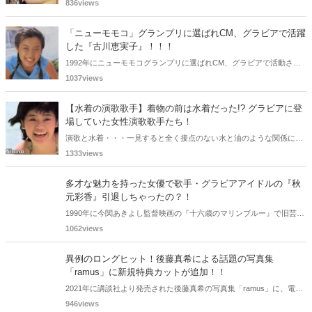
されることがありますが、同時に、"タレントとしての活躍" が再注目
836views
される良い機会にもなります。中には、かつてグラビアに登場し、き
わどいショットで多くの男性を魅了した女性も!? 今回は、そんなグラ
「ニューモモコ」グランプリに選ばれCM、グラビアで活躍
ビアで活躍した女性政治家6名をご紹介します。
した『古川恵実子』！！！
1992年にニューモモコグランプリに選ばれCM、グラビアで活動され
ていた古川恵実子さん。2010年3月頃まではラジオDJを担当されてい
1037views
ましたが、以降メディアで見かけなくなりました。気になりまとめて
みました。
【水着の演歌歌手】着物の前は水着だった!? グラビアに登
場していた女性演歌歌手たち！
演歌と水着・・・一見すると全く接点のない水と油のような関係に思
えますが、実は、水着姿を披露した経験を持つ女性演歌歌手は何人か
1333views
存在します。中には、男性向け週刊誌のグラビアで大胆なビキニ姿を
披露した歌手も!? 今回は、水着姿を公開したことのある5人の女性演
多才な魅力を持った女優で歌手・グラビアアイドルの『秋
歌歌手をご紹介します。
元彩香』引退しちゃったの？！
1990年に今関あきよし監督映画の『十六歳のマリンブルー』で旧芸名
は古谷 玲香で主演デビューした秋元 彩香さん。映画やドラマ・歌手
1062views
としても活躍されていました。しかし2015年頃からメディアで見かけ
なくなりました。
異例のロングヒット！後藤真希による話題の写真集
「ramus」に新規特典カットが追加！！
2021年に講談社より発売された後藤真希の写真集「ramus」に、電子
版限定特典として新たな5カットを追加した「電子書籍限定カット付
946views