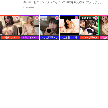
2025年、おニャン子クラブもついに還暦を迎える時代に入りました。
おニャン子クラブの元メンバーは全員が昭和40年代生まれで、そのう
419views
ち、2025年に最初に60歳となるのは昭和40年生まれ（1965年生ま
れ）の二人です。しかも、この二人には年齢以外の共通点もありま
「ニューモモコ」グランプリに選ばれCM、グラビアで活躍
す。さて、誰と誰でしょうか？
した『古川恵実子』！！！
1992年にニューモモコグランプリに選ばれCM、グラビアで活動され
ていた古川恵実子さん。2010年3月頃まではラジオDJを担当されてい
1037views
ましたが、以降メディアで見かけなくなりました。気になりまとめて
#近所でSEX
#外人とSEX
#ご近所即ヤリ
#ご近所ママ活
#LINEで即ハメ
#熟女
みました。
ミドルエッジ人気記事ランキング
昨日
今週
今月
1
【エロいCM】昭和のお色気CM（今、放送すれば、大炎上間
違...
2
マジ💦💦8歳で少女ヌードアイドル『倉橋のぞみ』！！