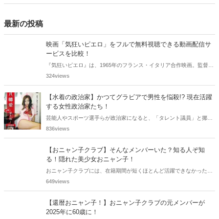
き！後藤真希写真集 ramus」が現在好評発売中となっています。
最新の投稿
映画「気狂いピエロ」をフルで無料視聴できる動画配信サ
ービスを比較！
『気狂いピエロ』は、1965年のフランス・イタリア合作映画。監督は
ジャン＝リュック・ゴダール。アンナ・カリーナ、ジャン＝ポール・
324views
ベルモンドらが出演したこの作品を無料視聴できる動画配信サービス
をご紹介します。
【水着の政治家】かつてグラビアで男性を悩殺!? 現在活躍
する女性政治家たち！
芸能人やスポーツ選手らが政治家になると、「タレント議員」と揶揄
されることがありますが、同時に、"タレントとしての活躍" が再注目
836views
される良い機会にもなります。中には、かつてグラビアに登場し、き
わどいショットで多くの男性を魅了した女性も!? 今回は、そんなグラ
【おニャン子クラブ】そんなメンバーいた？知る人ぞ知
ビアで活躍した女性政治家6名をご紹介します。
る！隠れた美少女おニャン子！
おニャン子クラブには、在籍期間が短くほとんど活躍できなかったも
のの、知る人ぞ知る "美少女おニャン子" がいました。それも、強制的
649views
に脱退させられたおニャン子から、卒業後ヌードを披露したおニャン
子まで様々です。今回は、筆者の独断と偏見で、4人の "隠れ美少女お
【還暦おニャン子！】おニャン子クラブの元メンバーが
ニャン子" をご紹介します。
2025年に60歳に！