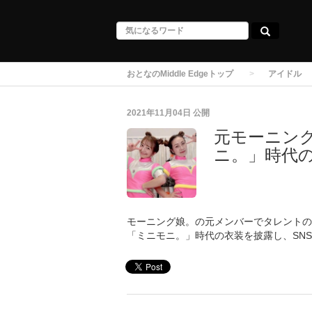
おとなのMiddle Edgeトップ
アイドル
2021年11月04日
公開
元モーニング
ニ。」時代
モーニング娘。の元メンバーでタレントの
「ミニモニ。」時代の衣装を披露し、SN