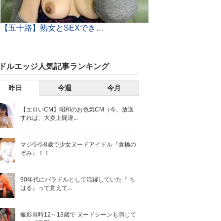
【五十路】熟女とSEXできるアプリ！おばさんと中出ししまくれるアプリがこちら！
ドルエッジ人気記事ランキング
昨日
今週
今月
【エロいCM】昭和のお色気CM（今、放送
すれば、大炎上間違...
マジ💦💦8歳で少女ヌードアイドル『倉橋の
ぞみ』！！
90年代にバラドルとして活躍していた『 ち
はる』って覚えて...
撮影当時12～13歳で ヌードシーンも演じて