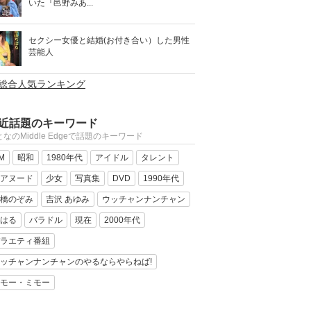
いた『邑野みあ...
セクシー女優と結婚(お付き合い）した男性
芸能人
>総合人気ランキング
近話題のキーワード
なのMiddle Edgeで話題のキーワード
M
昭和
1980年代
アイドル
タレント
アヌード
少女
写真集
DVD
1990年代
橋のぞみ
吉沢 あゆみ
ウッチャンナンチャン
はる
バラドル
現在
2000年代
ラエティ番組
ッチャンナンチャンのやるならやらねば!
モー・ミモー