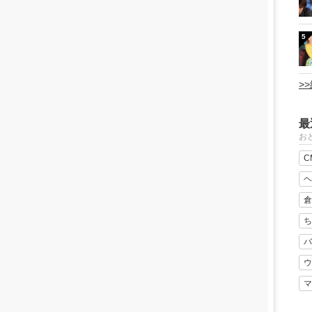
5
>
最
おと
C
ヘ
倉
ち
バ
ウ
マ