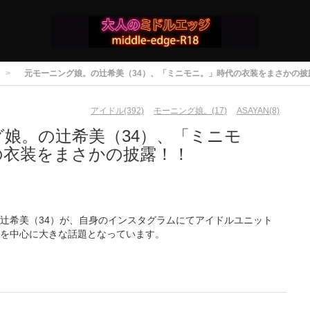
元モーニング娘。の辻希美（34）、「ミニモニ。」時代の衣装をまさかの披
アイドル(392)
モーニング娘。(17)
ASAYAN(8)
娘。の辻希美（34）、「ミニモ
の衣装をまさかの披露！！
辻希美（34）が、自身のインスタグラムにてアイドルユニット
Sを中心に大きな話題となっています。