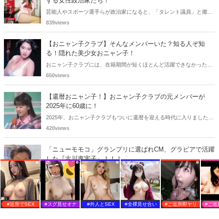
する女性政治家たち！
芸能人やスポーツ選手らが政治家になると、「タレント議員」と揶揄
されることがありますが、同時に、"タレントとしての活躍" が再注目
839views
される良い機会にもなります。中には、かつてグラビアに登場し、き
わどいショットで多くの男性を魅了した女性も!? 今回は、そんなグラ
【おニャン子クラブ】そんなメンバーいた？知る人ぞ知
ビアで活躍した女性政治家6名をご紹介します。
る！隠れた美少女おニャン子！
おニャン子クラブには、在籍期間が短くほとんど活躍できなかったも
のの、知る人ぞ知る "美少女おニャン子" がいました。それも、強制的
650views
に脱退させられたおニャン子から、卒業後ヌードを披露したおニャン
子まで様々です。今回は、筆者の独断と偏見で、4人の "隠れ美少女お
【還暦おニャン子！】おニャン子クラブの元メンバーが
ニャン子" をご紹介します。
2025年に60歳に！
2025年、おニャン子クラブもついに還暦を迎える時代に入りました。
おニャン子クラブの元メンバーは全員が昭和40年代生まれで、そのう
420views
ち、2025年に最初に60歳となるのは昭和40年生まれ（1965年生ま
れ）の二人です。しかも、この二人には年齢以外の共通点もありま
「ニューモモコ」グランプリに選ばれCM、グラビアで活躍
す。さて、誰と誰でしょうか？
した『古川恵実子』！！！
1992年にニューモモコグランプリに選ばれCM、グラビアで活動され
ていた古川恵実子さん。2010年3月頃まではラジオDJを担当されてい
1037views
ましたが、以降メディアで見かけなくなりました。気になりまとめて
みました。
#近所でSEX
#スグ見せオナ
#外人とSEX
#全裸見せ合い
#ご近所即ヤリ
#ご近
ミドルエッジ人気記事ランキング