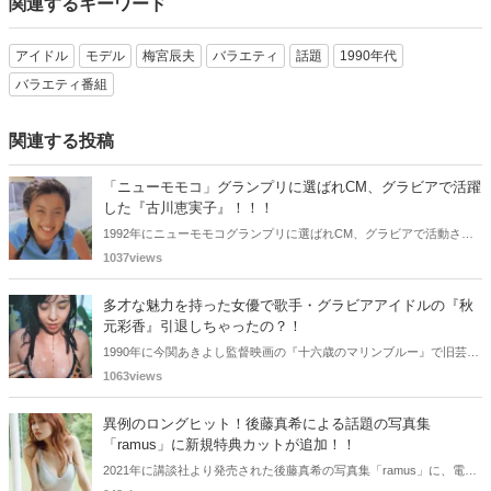
関連するキーワード
アイドル
モデル
梅宮辰夫
バラエティ
話題
1990年代
バラエティ番組
関連する投稿
「ニューモモコ」グランプリに選ばれCM、グラビアで活躍
した『古川恵実子』！！！
1992年にニューモモコグランプリに選ばれCM、グラビアで活動され
ていた古川恵実子さん。2010年3月頃まではラジオDJを担当されてい
1037views
ましたが、以降メディアで見かけなくなりました。気になりまとめて
みました。
多才な魅力を持った女優で歌手・グラビアアイドルの『秋
元彩香』引退しちゃったの？！
1990年に今関あきよし監督映画の『十六歳のマリンブルー』で旧芸名
は古谷 玲香で主演デビューした秋元 彩香さん。映画やドラマ・歌手
1063views
としても活躍されていました。しかし2015年頃からメディアで見かけ
なくなりました。
異例のロングヒット！後藤真希による話題の写真集
「ramus」に新規特典カットが追加！！
2021年に講談社より発売された後藤真希の写真集「ramus」に、電子