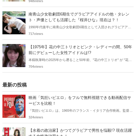
版限定特典として新たな5カットを追加した「電子書籍限定カット付
948views
き！後藤真希写真集 ramus」が現在好評発売中となっています。
南青山少女歌劇団6期生でグラビアアイドルの他・タレン
ト・声優としても活躍した『桜井ひな』現在は？！
1990年代後半に南青山少女歌劇団6期生として入団されグラビアアイ
ドル、女優、タレント、声優としても活躍した桜井ひなさん。懐かし
717views
く思いまとめてみました。
【1975年】花の中三トリオとピンク・レディーの間、50年
前にデビューした女性アイドルは!?
本稿執筆時の2025年から遡ること50年前、"花の中三トリオ" が "花の
高二トリオ" になり、ピンク・レディーはまだデビュー前でした。そ
704views
んな狭間の年にも、多くの女性アイドルが誕生していました。今も現
役の歌手から、"◯◯の女王" と呼ばれるあの大女優まで、1975年デビ
ューの女性アイドルを振り返ります。
最新の投稿
映画「気狂いピエロ」をフルで無料視聴できる動画配信サ
ービスを比較！
『気狂いピエロ』は、1965年のフランス・イタリア合作映画。監督は
ジャン＝リュック・ゴダール。アンナ・カリーナ、ジャン＝ポール・
324views
ベルモンドらが出演したこの作品を無料視聴できる動画配信サービス
をご紹介します。
【水着の政治家】かつてグラビアで男性を悩殺!? 現在活躍