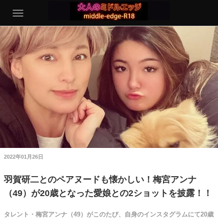
2022年01月26日
羽賀研二とのペアヌードも懐かしい！梅宮アンナ
（49）が20歳となった愛娘との2ショットを披露！！
タレント・梅宮アンナ（49）がこのたび、自身のインスタグラムにて20歳