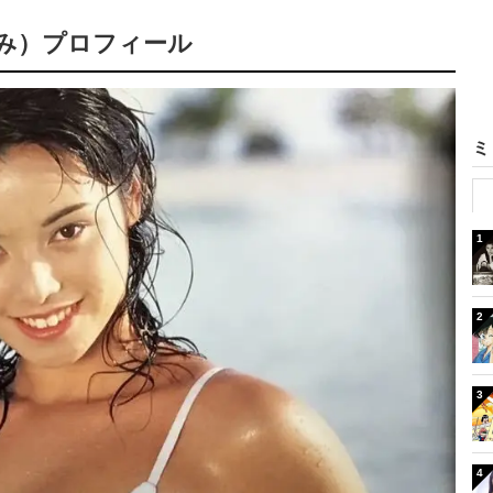
なみ）プロフィール
ミ
1
2
3
4