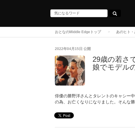
おとなのMiddle Edgeトップ
あのヒト・
2022年04月15日
公開
29歳の若
娘でモデル
俳優の勝野洋さんとタレントのキャシー中島
の為、お亡くなりになりました。そんな勝