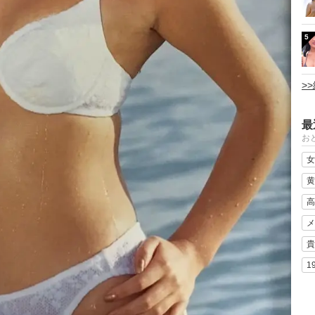
5
>
最
おと
女
黄
高
メ
貴
1