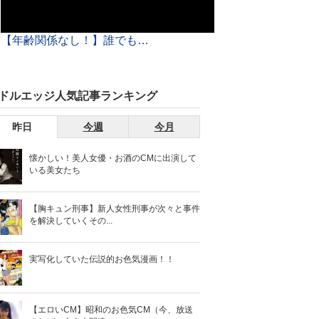
【年齢関係なし！】誰でも可愛い女子大生とSEXできるアプリが有能すぎたwww
ドルエッジ人気記事ランキング
昨日
今週
今月
懐かしい！美人女優・お酒のCMに出演して
いる美女たち
【胸キュン刑事】新人女性刑事が次々と事件
を解決していくその...
実写化していた伝説的お色気漫画！！
【エロいCM】昭和のお色気CM（今、放送