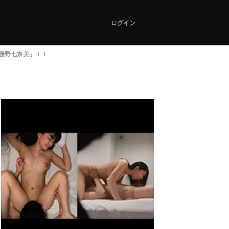
ログイン
勝野七奈美』！！