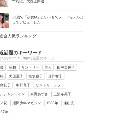
すれば、大炎上間違...
13歳で「少女M」という名でヌードモデルと
してデビューした...
>総合人気ランキング
近話題のキーワード
なのMiddle Edgeで話題のキーワード
優
昭和
サントリー
美人
田中美佐子
桜
大原麗子
松坂慶子
真野響子
島礼子
中野良子
サントリーレッド
ルシャンワイン
真野あずさ
三浦布美子
ノ花
週間少年マガジン
1988年
遠山光
987年