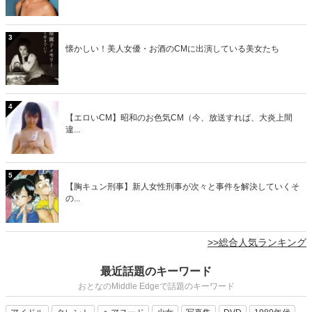
3
懐かしい！美人女優・お酒のCMに出演している美女たち
4
【エロいCM】昭和のお色気CM（今、放送すれば、大炎上間
違...
5
【胸キュン刑事】新人女性刑事が次々と事件を解決していくそ
の...
>>総合人気ランキング
最近話題のキーワード
おとなのMiddle Edgeで話題のキーワード