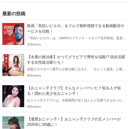
く思いまとめてみました。
最新の投稿
映画「気狂いピエロ」をフルで無料視聴できる動画配信サ
ービスを比較！
『気狂いピエロ』は、1965年のフランス・イタリア合作映画。監督は
ジャン＝リュック・ゴダール。アンナ・カリーナ、ジャン＝ポール・
329views
ベルモンドらが出演したこの作品を無料視聴できる動画配信サービス
をご紹介します。
【水着の政治家】かつてグラビアで男性を悩殺!? 現在活躍
する女性政治家たち！
芸能人やスポーツ選手らが政治家になると、「タレント議員」と揶揄
されることがありますが、同時に、"タレントとしての活躍" が再注目
854views
される良い機会にもなります。中には、かつてグラビアに登場し、き
わどいショットで多くの男性を魅了した女性も!? 今回は、そんなグラ
【おニャン子クラブ】そんなメンバーいた？知る人ぞ知
ビアで活躍した女性政治家6名をご紹介します。
る！隠れた美少女おニャン子！
おニャン子クラブには、在籍期間が短くほとんど活躍できなかったも
のの、知る人ぞ知る "美少女おニャン子" がいました。それも、強制的
660views
に脱退させられたおニャン子から、卒業後ヌードを披露したおニャン
子まで様々です。今回は、筆者の独断と偏見で、4人の "隠れ美少女お
【還暦おニャン子！】おニャン子クラブの元メンバーが
ニャン子" をご紹介します。
2025年に60歳に！