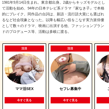
1981年9月14日生まれ。東京都出身。2歳からキッズモデルとし
て活動を始め、94年の日本テレビ系ドラマ『家なき子』で本格
的にブレイク。同作品の台詞は、新語・流行語大賞にも選ばれ
るなど社会現象となった。以降も幅広い役をこなす実力派俳優
として数々のドラマ、映画に出演する他、ファッションブラン
ドのプロデュース等、活動は多岐に渡る。
注目
注目
ママ活SEX
セフレ募集中
今すぐ見る
今すぐ見る