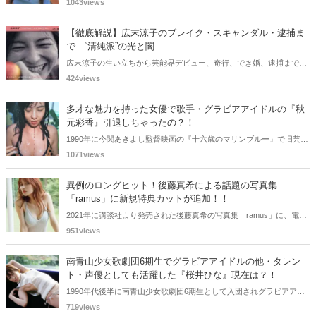
ていた古川恵実子さん。2010年3月頃まではラジオDJを担当されてい
1043views
ましたが、以降メディアで見かけなくなりました。気になりまとめて
みました。
【徹底解説】広末涼子のブレイク・スキャンダル・逮捕ま
で｜“清純派”の光と闇
広末涼子の生い立ちから芸能界デビュー、奇行、でき婚、逮捕までを
詳しく解説。同世代女優との比較やキャリアの転落の真相に迫りま
424views
す。
多才な魅力を持った女優で歌手・グラビアアイドルの『秋
元彩香』引退しちゃったの？！
1990年に今関あきよし監督映画の『十六歳のマリンブルー』で旧芸名
は古谷 玲香で主演デビューした秋元 彩香さん。映画やドラマ・歌手
1071views
としても活躍されていました。しかし2015年頃からメディアで見かけ
なくなりました。
異例のロングヒット！後藤真希による話題の写真集
「ramus」に新規特典カットが追加！！
2021年に講談社より発売された後藤真希の写真集「ramus」に、電子
版限定特典として新たな5カットを追加した「電子書籍限定カット付
951views
き！後藤真希写真集 ramus」が現在好評発売中となっています。
南青山少女歌劇団6期生でグラビアアイドルの他・タレン
ト・声優としても活躍した『桜井ひな』現在は？！
1990年代後半に南青山少女歌劇団6期生として入団されグラビアアイ
ドル、女優、タレント、声優としても活躍した桜井ひなさん。懐かし
719views