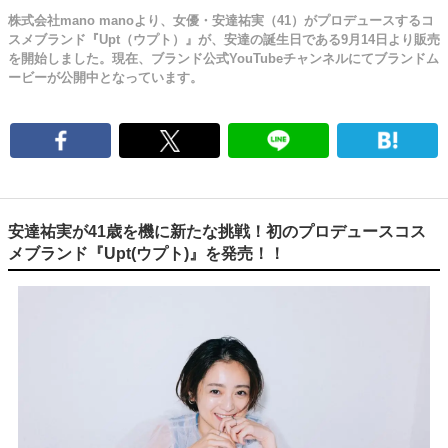
株式会社mano manoより、女優・安達祐実（41）がプロデュースするコ
スメブランド『Upt（ウプト）』が、安達の誕生日である9月14日より販売
を開始しました。現在、ブランド公式YouTubeチャンネルにてブランドム
ービーが公開中となっています。
安達祐実が41歳を機に新たな挑戦！初のプロデュースコス
メブランド『Upt(ウプト)』を発売！！