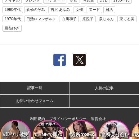
アイドル
タレント
ヘアヌード
少女
写真集
DVD
1980年代
1990年代
倉橋のぞみ
吉沢 あゆみ
女優
ヌード
日活
1970年代
日活ロマンポルノ
白川和子
原悦子
泉じゅん
東てる美
風祭ゆき
記事一覧
人気の記事
お問い合わせフォーム
利用規約
プライバシーポリシー
運営会社
株式会社ディー・オー・エム
#即ヤリ確実
#LINEで即ハ
#近所でSEX
#全裸見せ合い
#
メ