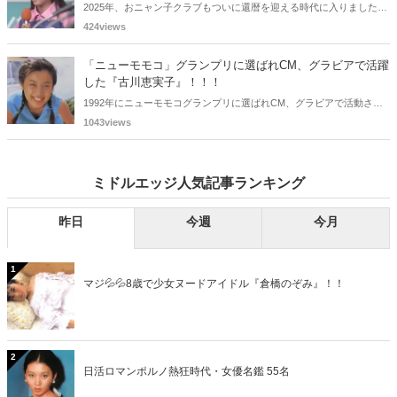
2025年、おニャン子クラブもついに還暦を迎える時代に入りました。
おニャン子クラブの元メンバーは全員が昭和40年代生まれで、そのう
424views
ち、2025年に最初に60歳となるのは昭和40年生まれ（1965年生ま
れ）の二人です。しかも、この二人には年齢以外の共通点もありま
「ニューモモコ」グランプリに選ばれCM、グラビアで活躍
す。さて、誰と誰でしょうか？
した『古川恵実子』！！！
1992年にニューモモコグランプリに選ばれCM、グラビアで活動され
ていた古川恵実子さん。2010年3月頃まではラジオDJを担当されてい
1043views
ましたが、以降メディアで見かけなくなりました。気になりまとめて
みました。
ミドルエッジ人気記事ランキング
昨日
今週
今月
1
マジ💦💦8歳で少女ヌードアイドル『倉橋のぞみ』！！
2
日活ロマンポルノ熱狂時代・女優名鑑 55名