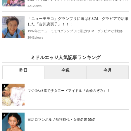
おニャン子クラブの元メンバーは全員が昭和40年代生まれで、そのう
421views
ち、2025年に最初に60歳となるのは昭和40年生まれ（1965年生ま
れ）の二人です。しかも、この二人には年齢以外の共通点もありま
「ニューモモコ」グランプリに選ばれCM、グラビアで活躍
す。さて、誰と誰でしょうか？
した『古川恵実子』！！！
1992年にニューモモコグランプリに選ばれCM、グラビアで活動され
ていた古川恵実子さん。2010年3月頃まではラジオDJを担当されてい
1042views
ましたが、以降メディアで見かけなくなりました。気になりまとめて
みました。
ミドルエッジ人気記事ランキング
昨日
今週
今月
1
マジ💦💦8歳で少女ヌードアイドル『倉橋のぞみ』！！
2
日活ロマンポルノ熱狂時代・女優名鑑 55名