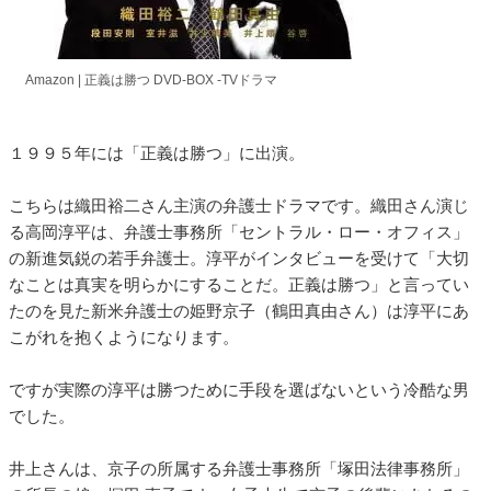
Amazon | 正義は勝つ DVD-BOX -TVドラマ
１９９５年には「正義は勝つ」に出演。
こちらは織田裕二さん主演の弁護士ドラマです。織田さん演じ
る高岡淳平は、弁護士事務所「セントラル・ロー・オフィス」
の新進気鋭の若手弁護士。淳平がインタビューを受けて「大切
なことは真実を明らかにすることだ。正義は勝つ」と言ってい
たのを見た新米弁護士の姫野京子（鶴田真由さん）は淳平にあ
こがれを抱くようになります。
ですが実際の淳平は勝つために手段を選ばないという冷酷な男
でした。
井上さんは、京子の所属する弁護士事務所「塚田法律事務所」