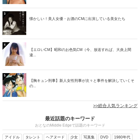
3
懐かしい！美人女優・お酒のCMに出演している美女たち
4
【エロいCM】昭和のお色気CM（今、放送すれば、大炎上間
違...
5
【胸キュン刑事】新人女性刑事が次々と事件を解決していくそ
の...
>>総合人気ランキング
最近話題のキーワード
おとなのMiddle Edgeで話題のキーワード
アイドル
タレント
ヘアヌード
少女
写真集
DVD
1980年代