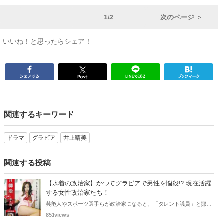
1/2
次のページ ＞
いいね！と思ったらシェア！
関連するキーワード
ドラマ
グラビア
井上晴美
関連する投稿
【水着の政治家】かつてグラビアで男性を悩殺!? 現在活躍
する女性政治家たち！
芸能人やスポーツ選手らが政治家になると、「タレント議員」と揶揄
されることがありますが、同時に、"タレントとしての活躍" が再注目
851views