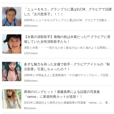
される良い機会にもなります。中には、かつてグラビアに登場し、き
わどいショットで多くの男性を魅了した女性も!? 今回は、そんなグラ
「ニューモモコ」グランプリに選ばれCM、グラビアで活躍
ビアで活躍した女性政治家6名をご紹介します。
した『古川恵実子』！！！
1992年にニューモモコグランプリに選ばれCM、グラビアで活動され
ていた古川恵実子さん。2010年3月頃まではラジオDJを担当されてい
1042views
ましたが、以降メディアで見かけなくなりました。気になりまとめて
みました。
【水着の演歌歌手】着物の前は水着だった!? グラビアに登
場していた女性演歌歌手たち！
演歌と水着・・・一見すると全く接点のない水と油のような関係に思
えますが、実は、水着姿を披露した経験を持つ女性演歌歌手は何人か
1337views
存在します。中には、男性向け週刊誌のグラビアで大胆なビキニ姿を
披露した歌手も!? 今回は、水着姿を公開したことのある5人の女性演
多才な魅力を持った女優で歌手・グラビアアイドルの『秋
歌歌手をご紹介します。
元彩香』引退しちゃったの？！
1990年に今関あきよし監督映画の『十六歳のマリンブルー』で旧芸名
は古谷 玲香で主演デビューした秋元 彩香さん。映画やドラマ・歌手
1069views
としても活躍されていました。しかし2015年頃からメディアで見かけ
なくなりました。
異例のロングヒット！後藤真希による話題の写真集
「ramus」に新規特典カットが追加！！
2021年に講談社より発売された後藤真希の写真集「ramus」に、電子
版限定特典として新たな5カットを追加した「電子書籍限定カット付
951views
き！後藤真希写真集 ramus」が現在好評発売中となっています。