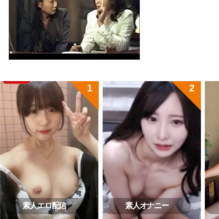
素人エロ配信
素人オナニー