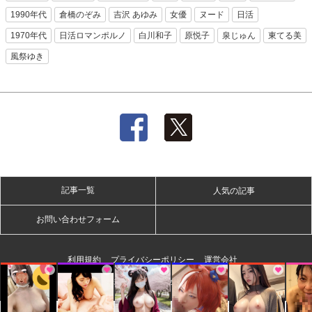
1990年代
倉橋のぞみ
吉沢 あゆみ
女優
ヌード
日活
1970年代
日活ロマンポルノ
白川和子
原悦子
泉じゅん
東てる美
風祭ゆき
記事一覧
人気の記事
お問い合わせフォーム
利用規約
プライバシーポリシー
運営会社
株式会社ディー・オー・エム