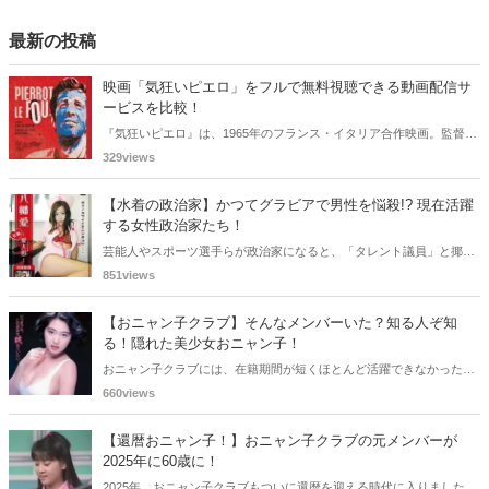
最新の投稿
映画「気狂いピエロ」をフルで無料視聴できる動画配信サ
ービスを比較！
『気狂いピエロ』は、1965年のフランス・イタリア合作映画。監督は
ジャン＝リュック・ゴダール。アンナ・カリーナ、ジャン＝ポール・
329views
ベルモンドらが出演したこの作品を無料視聴できる動画配信サービス
をご紹介します。
【水着の政治家】かつてグラビアで男性を悩殺!? 現在活躍
する女性政治家たち！
芸能人やスポーツ選手らが政治家になると、「タレント議員」と揶揄
されることがありますが、同時に、"タレントとしての活躍" が再注目
851views
される良い機会にもなります。中には、かつてグラビアに登場し、き
わどいショットで多くの男性を魅了した女性も!? 今回は、そんなグラ
【おニャン子クラブ】そんなメンバーいた？知る人ぞ知
ビアで活躍した女性政治家6名をご紹介します。
る！隠れた美少女おニャン子！
おニャン子クラブには、在籍期間が短くほとんど活躍できなかったも
のの、知る人ぞ知る "美少女おニャン子" がいました。それも、強制的
660views
に脱退させられたおニャン子から、卒業後ヌードを披露したおニャン
子まで様々です。今回は、筆者の独断と偏見で、4人の "隠れ美少女お
【還暦おニャン子！】おニャン子クラブの元メンバーが
ニャン子" をご紹介します。
2025年に60歳に！
2025年、おニャン子クラブもついに還暦を迎える時代に入りました。