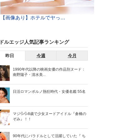
【画像あり】ホテルでヤって即解散する「ランチセックス」がまんさんの間で大流行ｗｗ世も末だわｗｗｗ
ドルエッジ人気記事ランキング
昨日
今週
今月
1990年代以降の映画女優の作品別ヌード：
南野陽子・清水美...
日活ロマンポルノ熱狂時代・女優名鑑 55名
マジ💦💦8歳で少女ヌードアイドル『倉橋の
ぞみ』！！
90年代にバラドルとして活躍していた『 ち