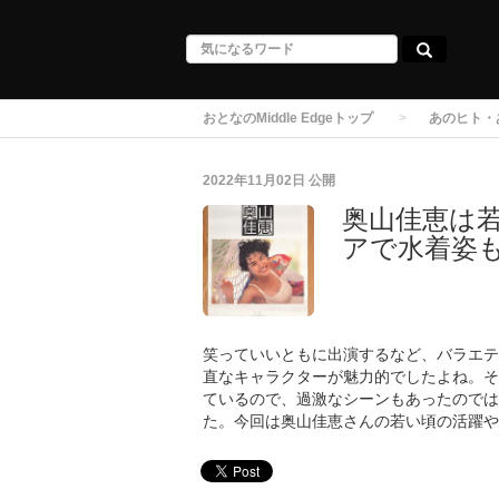
おとなのMiddle Edgeトップ
あのヒト・
2022年11月02日
公開
奥山佳恵は
アで水着姿
笑っていいともに出演するなど、バラエテ
直なキャラクターが魅力的でしたよね。そ
ているので、過激なシーンもあったのでは
た。今回は奥山佳恵さんの若い頃の活躍や