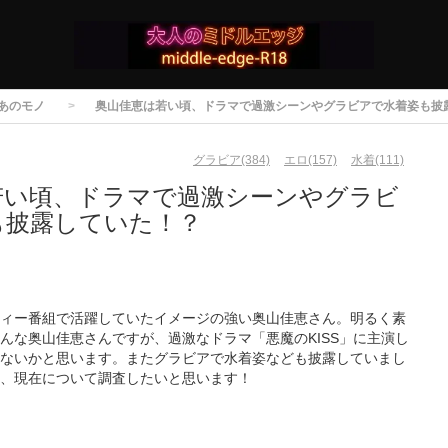
あのモノ
奥山佳恵は若い頃、ドラマで過激シーンやグラビアで水着姿も披
グラビア(384)
エロ(157)
水着(111)
若い頃、ドラマで過激シーンやグラビ
も披露していた！？
ィー番組で活躍していたイメージの強い奥山佳恵さん。明るく素
んな奥山佳恵さんですが、過激なドラマ「悪魔のKISS」に主演し
ないかと思います。またグラビアで水着姿なども披露していまし
、現在について調査したいと思います！