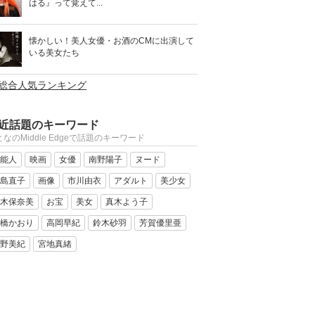
はる』って覚えて...
懐かしい！美人女優・お酒のCMに出演して
いる美女たち
>総合人気ランキング
近話題のキーワード
なのMiddle Edgeで話題のキーワード
能人
映画
女優
南野陽子
ヌード
島直子
画像
市川由衣
アダルト
美少女
木保奈美
お宝
美女
真木よう子
橋かおり
高岡早紀
鈴木砂羽
芳賀優里亜
野美紀
宮地真緒