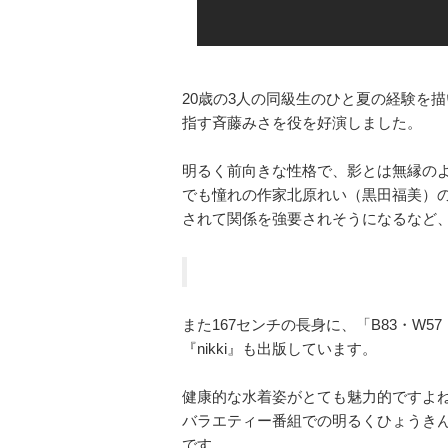
20歳の3人の同級生のひと夏の経験を
指す斉藤みさを役を好演しました。
明るく前向きな性格で、影とは無縁の
でも憧れの作家北原れい（黒田福美）
されて関係を強要されそうになるなど
また167センチの長身に、「B83・W5
『nikki』も出版しています。
健康的な水着姿がとても魅力的ですよ
バラエティー番組での明るくひょうき
です。