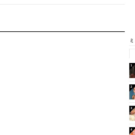
ミ
1
2
3
4