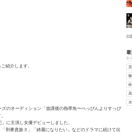
5
>
最
おと
らご紹介します。
芸
飯
鈴
高
水
ューズのオーディション「放課後の熱帯魚〜べっぴんよりすっぴ
す。
流記」に主演し女優デビューしました。
」「刑事貴族３」「綺麗になりたい」などのドラマに続けて出