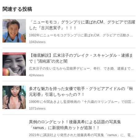
関連する投稿
「ニューモモコ」グランプリに選ばれCM、グラビアで活躍
した『古川恵実子』！！！
1992年にニューモモコグランプリに選ばれCM、グラビアで活動され
ていた古川恵実子さん。2010年3月頃まではラジオDJを担当されてい
1043views
ましたが、以降メディアで見かけなくなりました。気になりまとめて
みました。
【徹底解説】広末涼子のブレイク・スキャンダル・逮捕ま
で｜“清純派”の光と闇
広末涼子の生い立ちから芸能界デビュー、奇行、でき婚、逮捕までを
詳しく解説。同世代女優との比較やキャリアの転落の真相に迫りま
424views
す。
多才な魅力を持った女優で歌手・グラビアアイドルの『秋
元彩香』引退しちゃったの？！
1990年に今関あきよし監督映画の『十六歳のマリンブルー』で旧芸名
は古谷 玲香で主演デビューした秋元 彩香さん。映画やドラマ・歌手
1071views
としても活躍されていました。しかし2015年頃からメディアで見かけ
なくなりました。
異例のロングヒット！後藤真希による話題の写真集
「ramus」に新規特典カットが追加！！
2021年に講談社より発売された後藤真希の写真集「ramus」に、電子