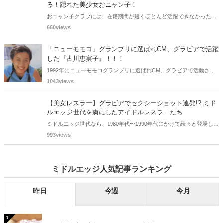
ビアで活躍した女性政治家6名をご紹介します。
る！隠れた美少女おニャン子！
おニャン子クラブには、在籍期間が短くほとんど活躍できなかったも
のの、知る人ぞ知る "美少女おニャン子" がいました。それも、強制的
660views
に脱退させられたおニャン子から、卒業後ヌードを披露したおニャン
子まで様々です。今回は、筆者の独断と偏見で、4人の "隠れ美少女お
「ニューモモコ」グランプリに選ばれCM、グラビアで活躍
ニャン子" をご紹介します。
した『古川恵実子』！！！
1992年にニューモモコグランプリに選ばれCM、グラビアで活動され
ていた古川恵実子さん。2010年3月頃まではラジオDJを担当されてい
1043views
ましたが、以降メディアで見かけなくなりました。気になりまとめて
みました。
【美女レスラー】グラビアでセクシーショット連発!? ミド
ルエッジ世代を虜にしたアイドルレスラーたち
ミドルエッジ世代なら、1980年代〜1990年代にかけて続々と登場した
"アイドルレスラー" の魅力に惹かれた方は少なからずいるのではない
993views
でしょうか。筆者はその一人で、全女、JWP、LLPWの試合を観戦す
るため、よく後楽園ホールに足を運びました。今回は筆者の独断と偏
見で、7名のアイドルレスラーを振り返ります。
ミドルエッジ人気記事ランキング
昨日
今週
今月
1