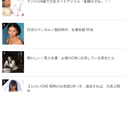
マジ💦💦8歳で少女ヌードアイドル『倉橋のぞみ』！！
2
日活ロマンポルノ熱狂時代・女優名鑑 55名
3
懐かしい！美人女優・お酒のCMに出演している美女たち
4
【エロいCM】昭和のお色気CM（今、放送すれば、大炎上間
違...
5
【胸キュン刑事】新人女性刑事が次々と事件を解決していくそ
の...