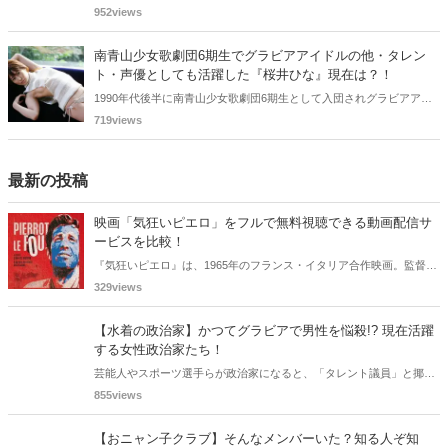
版限定特典として新たな5カットを追加した「電子書籍限定カット付
952views
き！後藤真希写真集 ramus」が現在好評発売中となっています。
南青山少女歌劇団6期生でグラビアアイドルの他・タレン
ト・声優としても活躍した『桜井ひな』現在は？！
1990年代後半に南青山少女歌劇団6期生として入団されグラビアアイ
ドル、女優、タレント、声優としても活躍した桜井ひなさん。懐かし
719views
く思いまとめてみました。
最新の投稿
映画「気狂いピエロ」をフルで無料視聴できる動画配信サ
ービスを比較！
『気狂いピエロ』は、1965年のフランス・イタリア合作映画。監督は
ジャン＝リュック・ゴダール。アンナ・カリーナ、ジャン＝ポール・
329views
ベルモンドらが出演したこの作品を無料視聴できる動画配信サービス
をご紹介します。
【水着の政治家】かつてグラビアで男性を悩殺!? 現在活躍
する女性政治家たち！
芸能人やスポーツ選手らが政治家になると、「タレント議員」と揶揄
されることがありますが、同時に、"タレントとしての活躍" が再注目
855views
される良い機会にもなります。中には、かつてグラビアに登場し、き
わどいショットで多くの男性を魅了した女性も!? 今回は、そんなグラ
【おニャン子クラブ】そんなメンバーいた？知る人ぞ知