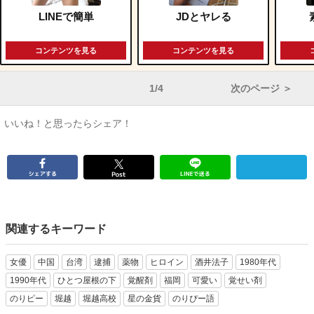
LINEで簡単
JDとヤレる
コンテンツを見る
コンテンツを見る
1/4
次のページ ＞
いいね！と思ったらシェア！
関連するキーワード
女優
中国
台湾
逮捕
薬物
ヒロイン
酒井法子
1980年代
1990年代
ひとつ屋根の下
覚醒剤
福岡
可愛い
覚せい剤
のりピー
堀越
堀越高校
星の金貨
のりぴー語