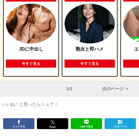
JDに中出し
熟女と即ハメ
エ
今すぐ見る
今すぐ見る
1/2
次のページ ＞
いいね！と思ったらシェア！