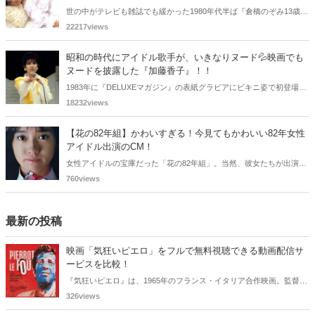
世の中がテレビも雑誌でも緩かった1980年代半ば『倉橋のぞみ13歳』
で20万部を売り切るという空前の大ヒットを記録した少女ヌードアイ
22217views
ドルの倉橋のぞみさんをご紹介！！
昭和の時代にアイドル歌手が、いきなりヌード💦映画でも
ヌードを披露した『加藤香子』！！
1983年に『DELUXEマガジン』の表紙グラビアにビキニ姿で初登場
し、その巨乳のスタイルとうらはらな童顔で話題を集め翌年には歌手
18232views
デビューした加藤香子さん。映画でヌードを披露するも引退されてい
ます。
【花の82年組】かわいすぎる！今見てもかわいい82年女性
アイドル出演のCM！
女性アイドルの宝庫だった「花の82年組」。当然、彼女たちが出演し
たアイドル時代のCMは "かわいさ全開" で、今見ても「かわいすぎ
760views
る！」と気持ちを高揚させてくれるものばかりです。今回は、「花の
82年組」を代表する女性アイドルと当時話題になったCMをご紹介し
ます。
最新の投稿
映画「気狂いピエロ」をフルで無料視聴できる動画配信サ
ービスを比較！
『気狂いピエロ』は、1965年のフランス・イタリア合作映画。監督は
ジャン＝リュック・ゴダール。アンナ・カリーナ、ジャン＝ポール・
326views
ベルモンドらが出演したこの作品を無料視聴できる動画配信サービス