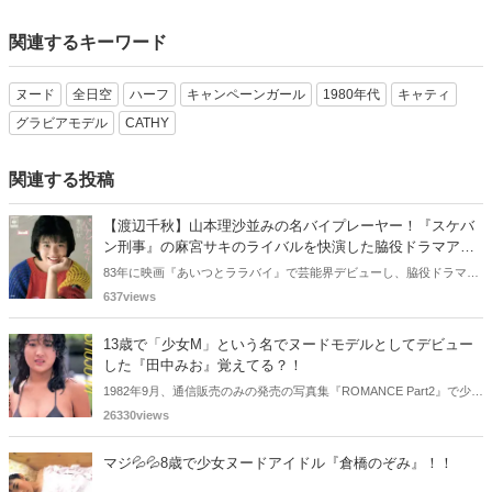
関連するキーワード
ヌード
全日空
ハーフ
キャンペーンガール
1980年代
キャティ
グラビアモデル
CATHY
関連する投稿
【渡辺千秋】山本理沙並みの名バイプレーヤー！『スケバ
ン刑事』の麻宮サキのライバルを快演した脇役ドラマアイ
ドルとは！？
83年に映画『あいつとララバイ』で芸能界デビューし、脇役ドラマア
イドルとして様々なドラマに出演した渡辺千秋さん。『スケバン刑
637views
事』や『な・ま・い・き盛り』などドラマへの出演頻度が高く、『山
本理沙』並みの名バイブレイヤーとしても知られているんです。今回
13歳で「少女M」という名でヌードモデルとしてデビュー
の記事では、渡辺千秋さんの過去の活躍を振り返り、彼女の魅力や記
した『田中みお』覚えてる？！
憶に残る楽曲・ドラマをご紹介していきます。
1982年9月、通信販売のみの発売の写真集『ROMANCE Part2』で少女
Mという特異な芸名でヌードモデルとしてデビューした田中みおさん
26330views
を覚えているであろうか・・・。懐かしく思いまとめてみました。
マジ💦💦8歳で少女ヌードアイドル『倉橋のぞみ』！！