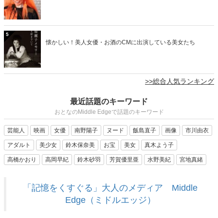
5
懐かしい！美人女優・お酒のCMに出演している美女たち
>>総合人気ランキング
最近話題のキーワード
おとなのMiddle Edgeで話題のキーワード
芸能人
映画
女優
南野陽子
ヌード
飯島直子
画像
市川由衣
アダルト
美少女
鈴木保奈美
お宝
美女
真木よう子
高橋かおり
高岡早紀
鈴木砂羽
芳賀優里亜
水野美紀
宮地真緒
「記憶をくすぐる」大人のメディア Middle
Edge（ミドルエッジ）