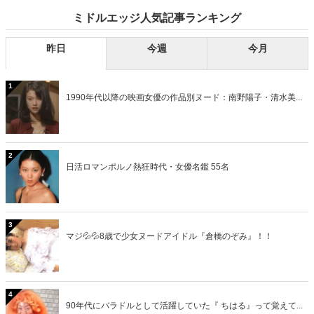
ミドルエッジ人気記事ランキング
昨日
今週
今月
1
1990年代以降の映画女優の作品別ヌード：南野陽子・清水美...
2
日活ロマンポルノ熱狂時代・女優名鑑 55名
3
マジ💦💦8歳で少女ヌードアイドル『倉橋のぞみ』！！
4
90年代にバラドルとして活躍していた『 ちはる』って覚えて...