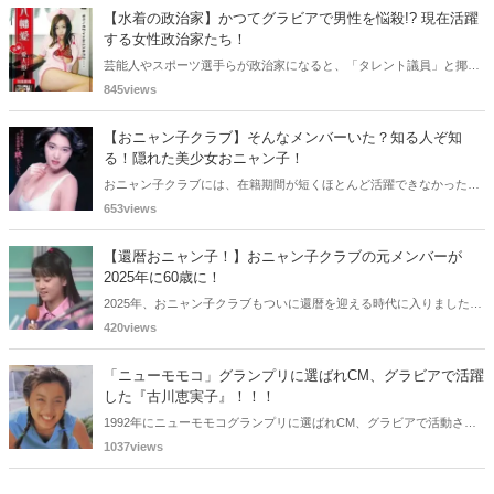
をご紹介します。
【水着の政治家】かつてグラビアで男性を悩殺!? 現在活躍
する女性政治家たち！
芸能人やスポーツ選手らが政治家になると、「タレント議員」と揶揄
されることがありますが、同時に、"タレントとしての活躍" が再注目
845views
される良い機会にもなります。中には、かつてグラビアに登場し、き
わどいショットで多くの男性を魅了した女性も!? 今回は、そんなグラ
【おニャン子クラブ】そんなメンバーいた？知る人ぞ知
ビアで活躍した女性政治家6名をご紹介します。
る！隠れた美少女おニャン子！
おニャン子クラブには、在籍期間が短くほとんど活躍できなかったも
のの、知る人ぞ知る "美少女おニャン子" がいました。それも、強制的
653views
に脱退させられたおニャン子から、卒業後ヌードを披露したおニャン
子まで様々です。今回は、筆者の独断と偏見で、4人の "隠れ美少女お
【還暦おニャン子！】おニャン子クラブの元メンバーが
ニャン子" をご紹介します。
2025年に60歳に！
2025年、おニャン子クラブもついに還暦を迎える時代に入りました。
おニャン子クラブの元メンバーは全員が昭和40年代生まれで、そのう
420views
ち、2025年に最初に60歳となるのは昭和40年生まれ（1965年生ま
れ）の二人です。しかも、この二人には年齢以外の共通点もありま
「ニューモモコ」グランプリに選ばれCM、グラビアで活躍
す。さて、誰と誰でしょうか？
した『古川恵実子』！！！
1992年にニューモモコグランプリに選ばれCM、グラビアで活動され
ていた古川恵実子さん。2010年3月頃まではラジオDJを担当されてい
1037views
ましたが、以降メディアで見かけなくなりました。気になりまとめて
みました。