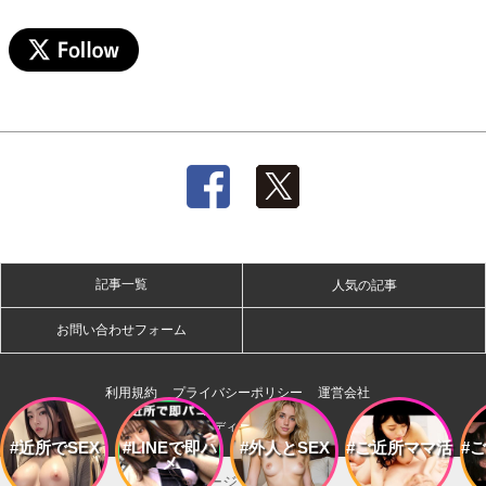
記事一覧
人気の記事
お問い合わせフォーム
利用規約
プライバシーポリシー
運営会社
株式会社ディー・オー・エム
#近所でSEX
#LINEで即ハ
#外人とSEX
#ご近所ママ活
#
メ
ページトップへ