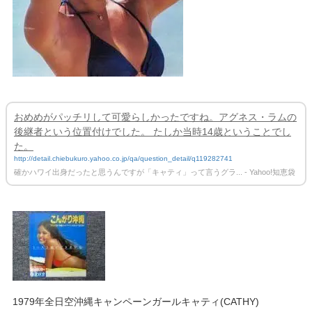
おめめがパッチリして可愛らしかったですね。アグネス・ラムの
後継者という位置付けでした。 たしか当時14歳ということでし
た。
http://detail.chiebukuro.yahoo.co.jp/qa/question_detail/q119282741
確かハワイ出身だったと思うんですが「キャティ」って言うグラ... - Yahoo!知恵袋
1979年全日空沖縄キャンペーンガールキャティ(CATHY)