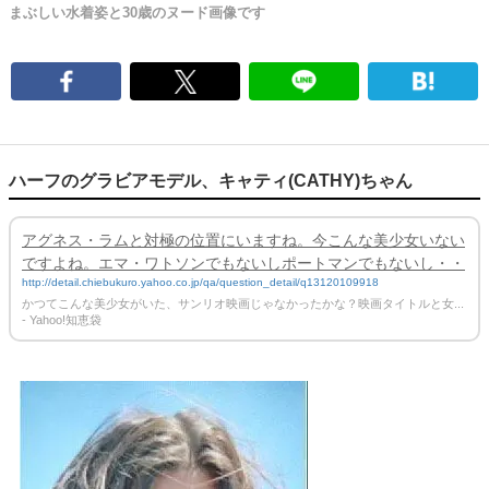
まぶしい水着姿と30歳のヌード画像です
ハーフのグラビアモデル、キャティ(CATHY)ちゃん
アグネス・ラムと対極の位置にいますね。今こんな美少女いない
ですよね。エマ・ワトソンでもないしポートマンでもないし・・
http://detail.chiebukuro.yahoo.co.jp/qa/question_detail/q13120109918
かつてこんな美少女がいた、サンリオ映画じゃなかったかな？映画タイトルと女...
- Yahoo!知恵袋