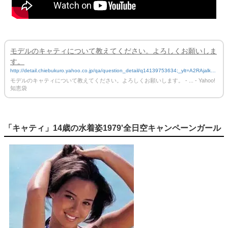
モデルのキャティについて教えてください。よろしくお願いしま
す。
http://detail.chiebukuro.yahoo.co.jp/qa/question_detail/q14139753634;_ylt=A2RAjalkKy
RWREUA8WN1_PN7?pos=2&ccode=ofv
モデルのキャティについて教えてください。よろしくお願いします。 - ... - Yahoo!
知恵袋
「キャティ」14歳の水着姿1979'全日空キャンペーンガール