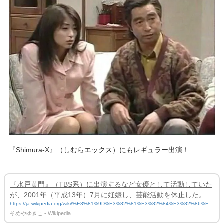
『Shimura-X』（しむらエックス）にもレギュラー出演！
『水戸黄門』（TBS系）に出演するなど女優として活動していた
が、2001年（平成13年）7月に妊娠し、芸能活動を休止した。
https://ja.wikipedia.org/wiki/%E3%81%9D%E3%82%81%E3%82%84%E3%82%86%E
3%81%8D%E3%81%93
そめやゆきこ - Wikipedia