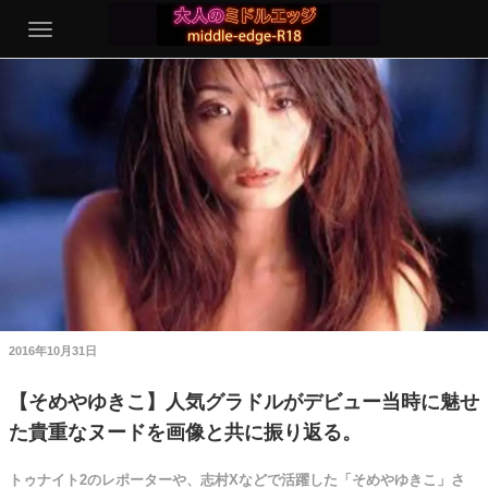
2016年10月31日
【そめやゆきこ】人気グラドルがデビュー当時に魅せ
た貴重なヌードを画像と共に振り返る。
トゥナイト2のレポーターや、志村Xなどで活躍した「そめやゆきこ」さ