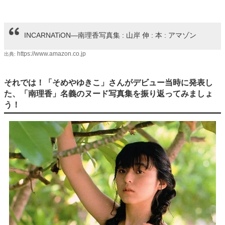
INCARNATiON―南理香写真集 : 山岸 伸 : 本 : アマゾン
https://www.amazon.co.jp
出典:
それでは！「そめやゆきこ」さんがデビュー当時に発表し
た、「南理香」名義のヌード写真集を振り返ってみましょ
う！