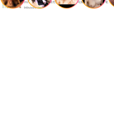
2021年に講談社より発売された後藤真希の写真集「ramus」に、電子
版限定特典として新たな5カットを追加した「電子書籍限定カット付
949views
き！後藤真希写真集 ramus」が現在好評発売中となっています。
13歳で「少女M」という名でヌードモデルとしてデビュー
した『田中みお』覚えてる？！
1982年9月、通信販売のみの発売の写真集『ROMANCE Part2』で少女
Mという特異な芸名でヌードモデルとしてデビューした田中みおさん
26333views
を覚えているであろうか・・・。懐かしく思いまとめてみました。
最新の投稿
映画「気狂いピエロ」をフルで無料視聴できる動画配信サ
ービスを比較！
『気狂いピエロ』は、1965年のフランス・イタリア合作映画。監督は
ジャン＝リュック・ゴダール。アンナ・カリーナ、ジャン＝ポール・
326views
ベルモンドらが出演したこの作品を無料視聴できる動画配信サービス
をご紹介します。
【水着の政治家】かつてグラビアで男性を悩殺!? 現在活躍
する女性政治家たち！
芸能人やスポーツ選手らが政治家になると、「タレント議員」と揶揄
されることがありますが、同時に、"タレントとしての活躍" が再注目
845views
される良い機会にもなります。中には、かつてグラビアに登場し、き