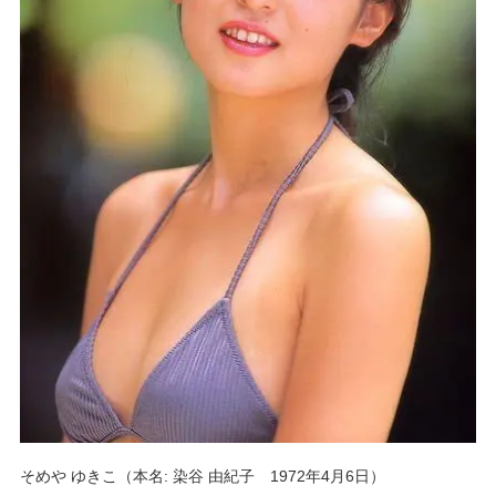
そめや ゆきこ（本名: 染谷 由紀子 1972年4月6日）