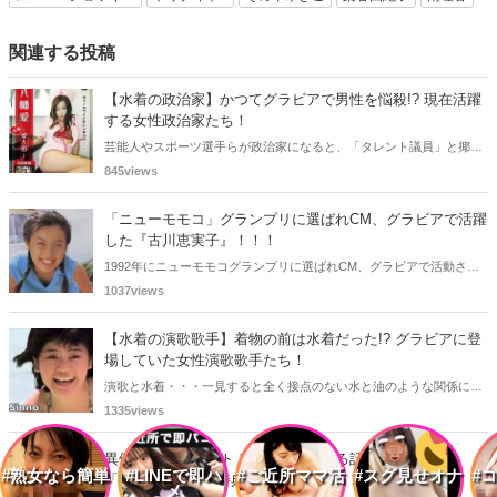
関連する投稿
【水着の政治家】かつてグラビアで男性を悩殺!? 現在活躍
する女性政治家たち！
芸能人やスポーツ選手らが政治家になると、「タレント議員」と揶揄
されることがありますが、同時に、"タレントとしての活躍" が再注目
845views
される良い機会にもなります。中には、かつてグラビアに登場し、き
わどいショットで多くの男性を魅了した女性も!? 今回は、そんなグラ
「ニューモモコ」グランプリに選ばれCM、グラビアで活躍
ビアで活躍した女性政治家6名をご紹介します。
した『古川恵実子』！！！
1992年にニューモモコグランプリに選ばれCM、グラビアで活動され
ていた古川恵実子さん。2010年3月頃まではラジオDJを担当されてい
1037views
ましたが、以降メディアで見かけなくなりました。気になりまとめて
みました。
【水着の演歌歌手】着物の前は水着だった!? グラビアに登
場していた女性演歌歌手たち！
演歌と水着・・・一見すると全く接点のない水と油のような関係に思
えますが、実は、水着姿を披露した経験を持つ女性演歌歌手は何人か
1335views
存在します。中には、男性向け週刊誌のグラビアで大胆なビキニ姿を
披露した歌手も!? 今回は、水着姿を公開したことのある5人の女性演
異例のロングヒット！後藤真希による話題の写真集
歌歌手をご紹介します。
#熟女なら簡単
#LINEで即ハ
#ご近所ママ活
#スグ見せオナ
#
「ramus」に新規特典カットが追加！！
メ