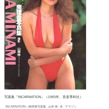
写真集『INCARNATION』（1993年、音楽専科社）
INCARNATiON―南理香写真集 : 山岸 伸 : 本 : アマゾン