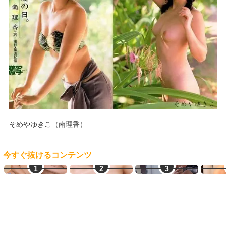
そめやゆきこ（南理香）
今すぐ抜けるコンテンツ
LINEセフレ
オナ配信中ー
学生とヤレる
即