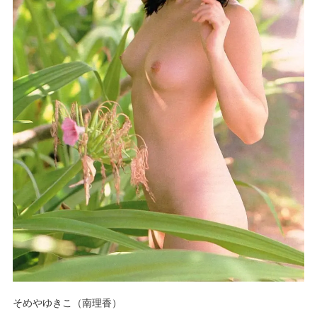
そめやゆきこ（南理香）