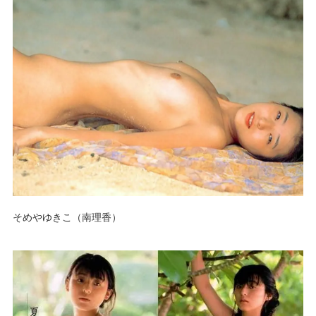
そめやゆきこ（南理香）