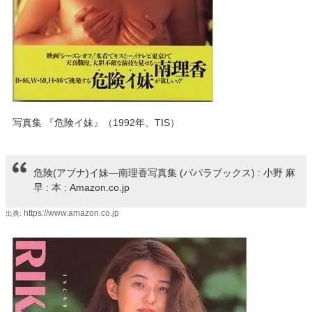
写真集 『危険イ妹』（1992年、TIS）
危険(アブナ)イ妹―南理香写真集 (パパラブックス) : 小野 麻
早 : 本 : Amazon.co.jp
https://www.amazon.co.jp
出典: