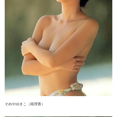
そめやゆきこ（南理香）