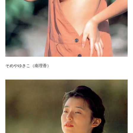
そめやゆきこ（南理香）