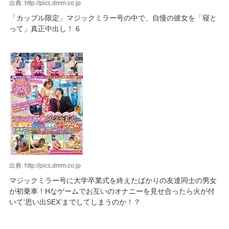
出典: http://pics.dmm.co.jp
「カップル限定」マジックミラー号の中で、自慢の彼女を「寝と
って」真正中出し！ 6
出典: http://pics.dmm.co.jp
マジックミラー号に大学卒業式を終えたばかりの友達同士の男女
が初乗車！Hなゲームでお互いのオナニーを見せ合ったら火が付
いて‘思い出SEX’までしてしまうのか！？