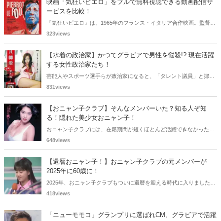
映画「気狂いピエロ」をフルで無料視聴できる動画配信サ
ービスを比較！
『気狂いピエロ』は、1965年のフランス・イタリア合作映画。監督は
ジャン＝リュック・ゴダール。アンナ・カリーナ、ジャン＝ポール・
323views
ベルモンドらが出演したこの作品を無料視聴できる動画配信サービス
をご紹介します。
【水着の政治家】かつてグラビアで男性を悩殺!? 現在活躍
する女性政治家たち！
芸能人やスポーツ選手らが政治家になると、「タレント議員」と揶揄
されることがありますが、同時に、"タレントとしての活躍" が再注目
831views
される良い機会にもなります。中には、かつてグラビアに登場し、き
わどいショットで多くの男性を魅了した女性も!? 今回は、そんなグラ
【おニャン子クラブ】そんなメンバーいた？知る人ぞ知
ビアで活躍した女性政治家6名をご紹介します。
る！隠れた美少女おニャン子！
おニャン子クラブには、在籍期間が短くほとんど活躍できなかったも
のの、知る人ぞ知る "美少女おニャン子" がいました。それも、強制的
648views
に脱退させられたおニャン子から、卒業後ヌードを披露したおニャン
子まで様々です。今回は、筆者の独断と偏見で、4人の "隠れ美少女お
【還暦おニャン子！】おニャン子クラブの元メンバーが
ニャン子" をご紹介します。
2025年に60歳に！
2025年、おニャン子クラブもついに還暦を迎える時代に入りました。
おニャン子クラブの元メンバーは全員が昭和40年代生まれで、そのう
418views
ち、2025年に最初に60歳となるのは昭和40年生まれ（1965年生ま
れ）の二人です。しかも、この二人には年齢以外の共通点もありま
「ニューモモコ」グランプリに選ばれCM、グラビアで活躍
す。さて、誰と誰でしょうか？