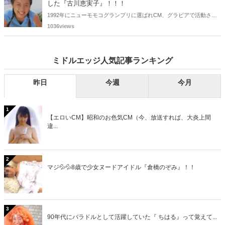
した『古川恵実子』！！！
1992年にニューモモコグランプリに選ばれCM、グラビアで活動され
ていた古川恵実子さん。2010年3月頃まではラジオDJを担当されてい
1036views
ましたが、以降メディアで見かけなくなりました。気になりまとめて
みました。
ミドルエッジ人気記事ランキング
昨日
今週
今月
1
【エロいCM】昭和のお色気CM（今、放送すれば、大炎上間
違...
2
マジ💦💦8歳で少女ヌードアイドル『倉橋のぞみ』！！
3
90年代にバラドルとして活躍していた『 ちはる』って覚えて...