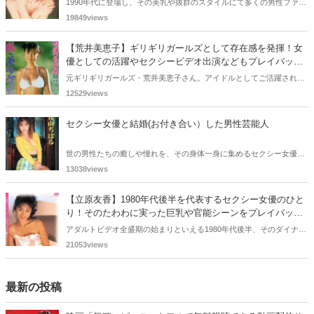
1990年代に登場し、その美乳や抜群のスタイルにて多くの男性ファン
の視線を釘付けにした小松みゆきさん。かつてAVデビューもしていま
19849views
すね。今回の記事では、そんな小松みゆきさんにフォーカスし、その
軌跡をエロ目線を加えて振り返っていきたいと思います。
【荒井美恵子】ギリギリガールズとして存在感を発揮！女
優としての活躍やセクシービデオ出演などもプレイバッ
ク！
元ギリギリガールズ・荒井美恵子さん。アイドルとしてご活躍され、
その後、彼女は女優業に転身して存在感を発揮しました。AV出演はか
12529views
なり衝撃的でしたね。今回の記事では、そんな荒井美恵子さんにフォ
ーカスして、その軌跡をエッチな目線を加えて振り返っていきたいと
セクシー女優と結婚(お付き合い）した男性芸能人
思います。
世の男性たちの癒しや憧れを、その身体一身に集めるセクシー女優さ
んたち。そんなセクシー女優さんと結婚やお付き合いをした男性芸能
13038views
人もいます。どんな結婚生活（お付き合い）をしているのか、気にな
りますよね。そこで今回はセクシー女優と結婚（お付き合い）した男
【立原友香】1980年代後半を代表するセクシー女優のひと
性芸能人についてご紹介します。
り！そのたわわに実った巨乳や官能シーンをプレイバッ
ク！
アダルトビデオ全盛期の始まりといえる1980年代後半、そのダイナマ
イトボディーで多くの男性ファンを魅了した立原友香さん。AV女優と
21053views
しての活動は一年ほどで、その後は女優・ モデルとしても存在感を発
揮しましたね。今回の記事では、そんな立原友香さんの軌跡をエロ目
線を踏まえて振り返っていきたいと思います。
最新の投稿