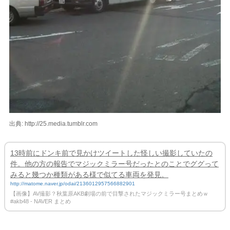
出典: http://25.media.tumblr.com
13時前にドンキ前で見かけツイートした怪しい撮影していたの
件。他の方の報告でマジックミラー号だったとのことでググって
みると幾つか種類がある様で似てる車両を発見。
http://matome.naver.jp/odai/2136012957566882901
【画像】AV撮影？秋葉原AKB劇場の前で目撃されたマジックミラー号まとめｗ
#akb48 - NAVER まとめ