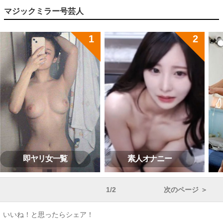
マジックミラー号芸人
即ヤリ女一覧
素人オナニー
1/2
次のページ ＞
いいね！と思ったらシェア！