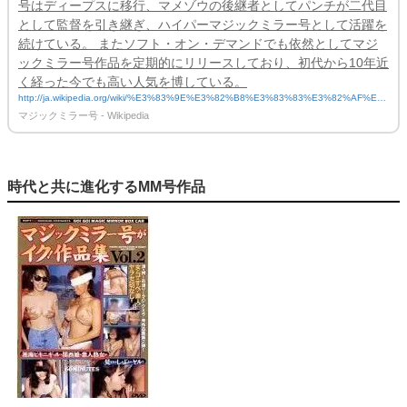
号はディープスに移行、マメゾウの後継者としてパンチが二代目
として監督を引き継ぎ、ハイパーマジックミラー号として活躍を
続けている。 またソフト・オン・デマンドでも依然としてマジ
ックミラー号作品を定期的にリリースしており、初代から10年近
く経った今でも高い人気を博している。
http://ja.wikipedia.org/wiki/%E3%83%9E%E3%82%B8%E3%83%83%E3%82%AF%E
3%83%9F%E3%83%A9%E3%83%BC%E5%8F%B7
マジックミラー号 - Wikipedia
時代と共に進化するMM号作品