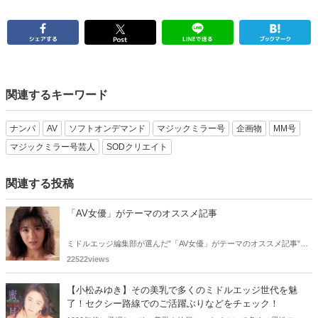
関連するキーワード
ナンパ
AV
ソフトオンデマンド
マジックミラー号
企画物
MM号
マジックミラー号芸人
SODクリエイト
関連する投稿
「AV女優」がテーマのオススメ記事
ミドルエッジ編集部が選んだ”「AV女優」がテーマのオススメ記事”。
数多くの記事から厳選したものをご紹介します！！
22522views
【小松みゆき】その美乳で多くのミドルエッジ世代を魅
了！セクシー路線でのご活躍ぶりなどをチェック！