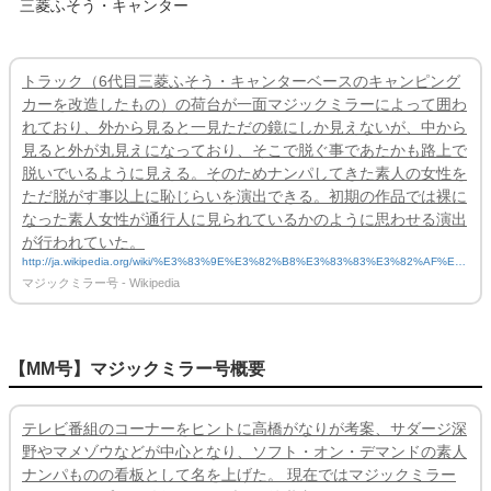
三菱ふそう・キャンター
トラック（6代目三菱ふそう・キャンターベースのキャンピング
カーを改造したもの）の荷台が一面マジックミラーによって囲わ
れており、外から見ると一見ただの鏡にしか見えないが、中から
見ると外が丸見えになっており、そこで脱ぐ事であたかも路上で
脱いでいるように見える。そのためナンパしてきた素人の女性を
ただ脱がす事以上に恥じらいを演出できる。初期の作品では裸に
なった素人女性が通行人に見られているかのように思わせる演出
が行われていた。
http://ja.wikipedia.org/wiki/%E3%83%9E%E3%82%B8%E3%83%83%E3%82%AF%E
3%83%9F%E3%83%A9%E3%83%BC%E5%8F%B7
マジックミラー号 - Wikipedia
【MM号】マジックミラー号概要
テレビ番組のコーナーをヒントに高橋がなりが考案、サダージ深
野やマメゾウなどが中心となり、ソフト・オン・デマンドの素人
ナンパものの看板として名を上げた。 現在ではマジックミラー