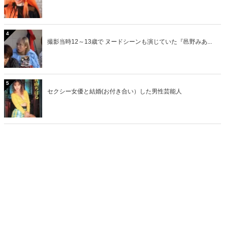
4
撮影当時12～13歳で ヌードシーンも演じていた『邑野みあ...
5
セクシー女優と結婚(お付き合い）した男性芸能人
>>総合人気ランキング
最近話題のキーワード
おとなのMiddle Edgeで話題のキーワード
CM
昭和
1980年代
アイドル
タレント
ヘアヌード
少女
写真集
DVD
1990年代
倉橋のぞみ
吉沢 あゆみ
ウッチャンナンチャン
ちはる
バラドル
現在
2000年代