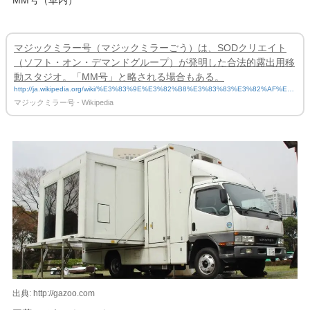
MM号（車内）
マジックミラー号（マジックミラーごう）は、SODクリエイト
（ソフト・オン・デマンドグループ）が発明した合法的露出用移
動スタジオ。「MM号」と略される場合もある。
http://ja.wikipedia.org/wiki/%E3%83%9E%E3%82%B8%E3%83%83%E3%82%AF%E
3%83%9F%E3%83%A9%E3%83%BC%E5%8F%B7
マジックミラー号 - Wikipedia
出典: http://gazoo.com