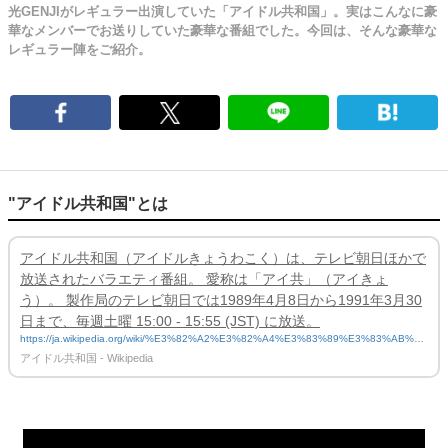
光GENJIがレギュラー出演していた「アイドル共和国」。実はこんなに豪
華なメンバーでお送りしていた豪華な番組でした。今回は、そんな豪華な
レギュラー陣をご紹介。
"アイドル共和国"とは
アイドル共和国（アイドルきょうわこく）は、テレビ朝日ほかで
放送されたバラエティ番組。 愛称は「アイ共」（アイきょ
う）。 製作局のテレビ朝日では1989年4月8日から1991年3月30
日まで、毎週土曜 15:00 - 15:55 (JST) に放送。
https://ja.wikipedia.org/wiki/%E3%82%A2%E3%82%A4%E3%83%89%E3%83%AB%E
5%85%B1%E5%92%8C%E5%9B%BD
アイドル共和国 - Wikipedia