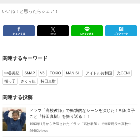
いいね！と思ったらシェア！
関連するキーワード
中谷美紀
SMAP
V6
TOKIO
MANISH
アイドル共和国
光GENI
桜っ子
さくら組
持田真樹
関連する投稿
ドラマ「高校教師」で衝撃的なシーンを演じた！相沢直子
こと『持田真樹』を振り返る！！
1993年1月から放送されたドラマ「高校教師」で当時現役の高校生だ
った持田さん、英語教師の藤村 知樹（京本政樹）と過激シーンを演じ
46402views
られ話題になりました。そんな持田さんを振り返ってみました。