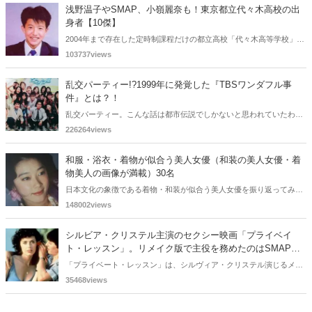
浅野温子やSMAP、小嶺麗奈も！東京都立代々木高校の出
身者【10傑】
2004年まで存在した定時制課程だけの都立高校「代々木高等学校」の
出身者を、10名ピックアップしてご紹介したいと思います。
103737views
乱交パーティー!?1999年に発覚した『TBSワンダフル事
件』とは？！
乱交パーティー。こんな話は都市伝説でしかないと思われていたわけ
ですが、1999年写真週刊誌『FLASH』に掲載されたスクープ記事であ
226264views
った。ワンギャルが乱交パーティー？事の真相は・・・。
和服・浴衣・着物が似合う美人女優（和装の美人女優・着
物美人の画像が満載）30名
日本文化の象徴である着物・和装が似合う美人女優を振り返ってみま
しょう。戦前戦後の懐かしい昭和女優から現在人気のトップ女優まで
148002views
総勢30名以上の着物美女が勢ぞろいです。
シルビア・クリステル主演のセクシー映画「プライベイ
ト・レッスン」。リメイク版で主役を務めたのはSMAPの
あの人！
「プライベート・レッスン」は、シルヴィア・クリステル演じるメイ
ドが15歳の少年に“性の個人レッスン”を施すという「お色気青春コメ
35468views
ディ映画」です。で、この映画のリメイク版が1993年に日本で制作さ
れたのですが、主役の少年を演じたのがSMAPのあの人。比較すると