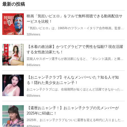
面白いですよ！
最新の投稿
映画「気狂いピエロ」をフルで無料視聴できる動画配信サ
ービスを比較！
『気狂いピエロ』は、1965年のフランス・イタリア合作映画。監督は
ジャン＝リュック・ゴダール。アンナ・カリーナ、ジャン＝ポール・
326views
ベルモンドらが出演したこの作品を無料視聴できる動画配信サービス
をご紹介します。
【水着の政治家】かつてグラビアで男性を悩殺!? 現在活躍
する女性政治家たち！
芸能人やスポーツ選手らが政治家になると、「タレント議員」と揶揄
されることがありますが、同時に、"タレントとしての活躍" が再注目
845views
される良い機会にもなります。中には、かつてグラビアに登場し、き
わどいショットで多くの男性を魅了した女性も!? 今回は、そんなグラ
【おニャン子クラブ】そんなメンバーいた？知る人ぞ知
ビアで活躍した女性政治家6名をご紹介します。
る！隠れた美少女おニャン子！
おニャン子クラブには、在籍期間が短くほとんど活躍できなかったも
のの、知る人ぞ知る "美少女おニャン子" がいました。それも、強制的
655views
に脱退させられたおニャン子から、卒業後ヌードを披露したおニャン
子まで様々です。今回は、筆者の独断と偏見で、4人の "隠れ美少女お
【還暦おニャン子！】おニャン子クラブの元メンバーが
ニャン子" をご紹介します。
2025年に60歳に！
2025年、おニャン子クラブもついに還暦を迎える時代に入りました。
おニャン子クラブの元メンバーは全員が昭和40年代生まれで、そのう
420views