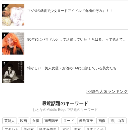
3
マジ💦💦8歳で少女ヌードアイドル『倉橋のぞみ』！！
4
90年代にバラドルとして活躍していた『 ちはる』って覚えて...
5
懐かしい！美人女優・お酒のCMに出演している美女たち
>>総合人気ランキング
最近話題のキーワード
おとなのMiddle Edgeで話題のキーワード
芸能人
映画
女優
南野陽子
ヌード
飯島直子
画像
市川由衣
アダルト
美少女
鈴木保奈美
お宝
美女
真木よう子