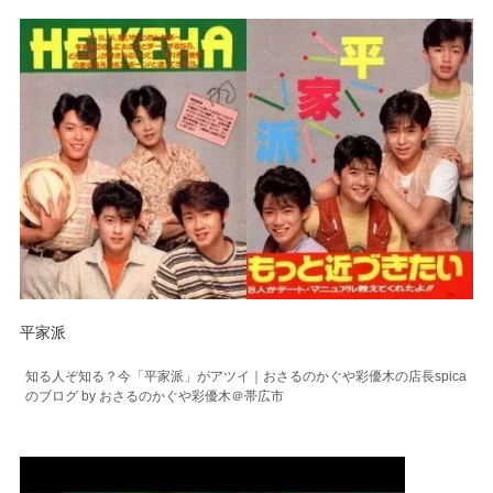
平家派
知る人ぞ知る？今「平家派」がアツイ｜おさるのかぐや彩優木の店長spica
のブログ by おさるのかぐや彩優木＠帯広市