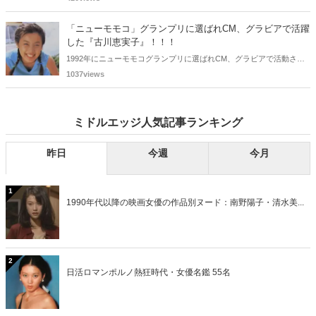
ち、2025年に最初に60歳となるのは昭和40年生まれ（1965年生ま
れ）の二人です。しかも、この二人には年齢以外の共通点もありま
「ニューモモコ」グランプリに選ばれCM、グラビアで活躍
す。さて、誰と誰でしょうか？
した『古川恵実子』！！！
1992年にニューモモコグランプリに選ばれCM、グラビアで活動され
ていた古川恵実子さん。2010年3月頃まではラジオDJを担当されてい
1037views
ましたが、以降メディアで見かけなくなりました。気になりまとめて
みました。
ミドルエッジ人気記事ランキング
昨日
今週
今月
1
1990年代以降の映画女優の作品別ヌード：南野陽子・清水美...
2
日活ロマンポルノ熱狂時代・女優名鑑 55名