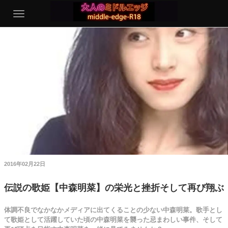
2016年02月22日
伝説の歌姫【中森明菜】の栄光と挫折そして再び翔ぶ
体調不良でなかなかメディアに出てくることの少ない中森明菜。歌手とし
て歌姫として活躍していた頃の中森明菜を襲った忌まわしい事件、そして