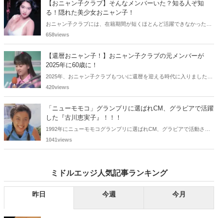
【おニャン子クラブ】そんなメンバーいた？知る人ぞ知
ビアで活躍した女性政治家6名をご紹介します。
る！隠れた美少女おニャン子！
おニャン子クラブには、在籍期間が短くほとんど活躍できなかったも
のの、知る人ぞ知る "美少女おニャン子" がいました。それも、強制的
658views
に脱退させられたおニャン子から、卒業後ヌードを披露したおニャン
子まで様々です。今回は、筆者の独断と偏見で、4人の "隠れ美少女お
【還暦おニャン子！】おニャン子クラブの元メンバーが
ニャン子" をご紹介します。
2025年に60歳に！
2025年、おニャン子クラブもついに還暦を迎える時代に入りました。
おニャン子クラブの元メンバーは全員が昭和40年代生まれで、そのう
420views
ち、2025年に最初に60歳となるのは昭和40年生まれ（1965年生ま
れ）の二人です。しかも、この二人には年齢以外の共通点もありま
「ニューモモコ」グランプリに選ばれCM、グラビアで活躍
す。さて、誰と誰でしょうか？
した『古川恵実子』！！！
1992年にニューモモコグランプリに選ばれCM、グラビアで活動され
ていた古川恵実子さん。2010年3月頃まではラジオDJを担当されてい
1041views
ましたが、以降メディアで見かけなくなりました。気になりまとめて
みました。
ミドルエッジ人気記事ランキング
昨日
今週
今月