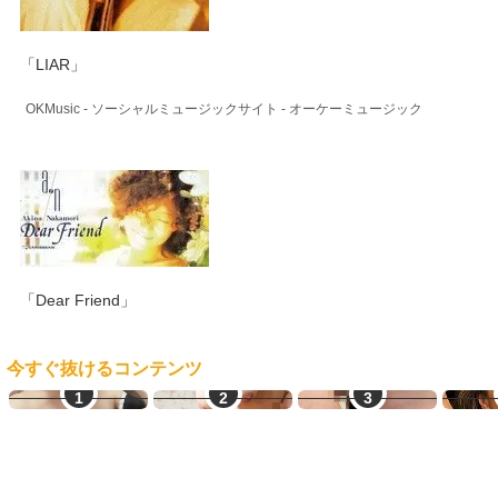
「LIAR」
OKMusic - ソーシャルミュージックサイト - オーケーミュージック
「Dear Friend」
今すぐ抜けるコンテンツ
素人エロ配信
ご近所熟女
熟女即ヌキ
熟