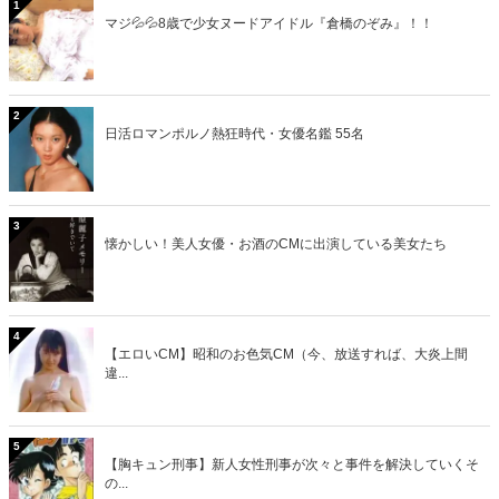
1
マジ💦💦8歳で少女ヌードアイドル『倉橋のぞみ』！！
2
日活ロマンポルノ熱狂時代・女優名鑑 55名
3
懐かしい！美人女優・お酒のCMに出演している美女たち
4
【エロいCM】昭和のお色気CM（今、放送すれば、大炎上間
違...
5
【胸キュン刑事】新人女性刑事が次々と事件を解決していくそ
の...