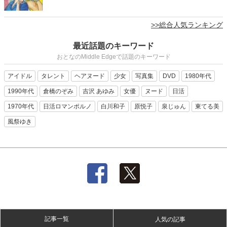
>>総合人気ランキング
最近話題のキーワード
おとなのMiddle Edgeで話題のキーワード
アイドル
タレント
ヘアヌード
少女
写真集
DVD
1980年代
1990年代
倉橋のぞみ
吉沢 あゆみ
女優
ヌード
日活
1970年代
日活ロマンポルノ
白川和子
原悦子
泉じゅん
東てる美
風祭ゆき
記事一覧
人気の記事