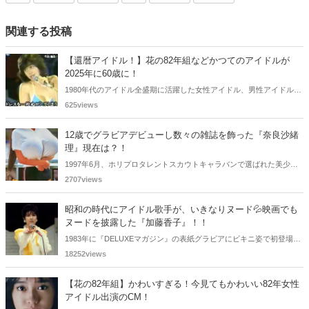
関連する投稿
【還暦アイドル！】花の82年組などかつてのアイドルが
2025年に60歳に！
1980年代のアイドル全盛期に活躍した女性アイドル、男性アイドル
が、2025年に還暦を迎えます。特に、1965-1967年生まれがほとんど
625views
の「花の82年組」は正にその世代で、当時まだあどけなかったアイド
ルが続々と60代に突入します。「還暦アイドル!?」となる「1965年生
12歳でグラビアデビューし数々の雑誌を飾った『奈良沙緒
まれ」の顔ぶれを見てみましょう。
理』現在は？！
1997年6月、ホリプロタレントスカウトキャラバンで選ばれた美少女
たちと写真集『BABY KISS』をきっかけに12歳でグラビアデビューし
2707views
た奈良沙緒理さん。懐かしく思いまとめてみました。
昭和の時代にアイドル歌手が、いきなりヌード💦映画でも
ヌードを披露した『加藤香子』！！
1983年に『DELUXEマガジン』の表紙グラビアにビキニ姿で初登場
し、その巨乳のスタイルとうらはらな童顔で話題を集め翌年には歌手
18252views
デビューした加藤香子さん。映画でヌードを披露するも引退されてい
ます。
【花の82年組】かわいすぎる！今見てもかわいい82年女性
アイドル出演のCM！