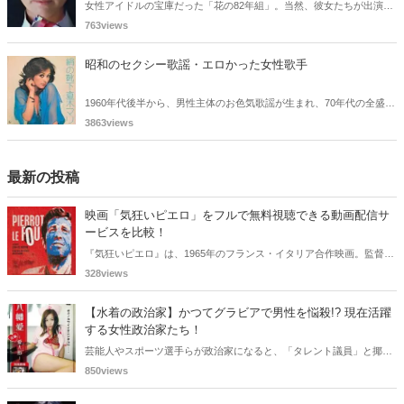
女性アイドルの宝庫だった「花の82年組」。当然、彼女たちが出演し
たアイドル時代のCMは "かわいさ全開" で、今見ても「かわいすぎ
763views
る！」と気持ちを高揚させてくれるものばかりです。今回は、「花の
82年組」を代表する女性アイドルと当時話題になったCMをご紹介し
昭和のセクシー歌謡・エロかった女性歌手
ます。
1960年代後半から、男性主体のお色気歌謡が生まれ、70年代の全盛時
代を迎えた。その後女性が主体のセクシーソングへ変わっていく。現
3863views
在では考えられないほど過激な歌詞や、アイドルが歌う思わせぶりな
セクシーソングなどエロかった女性歌手を紹介する。
最新の投稿
映画「気狂いピエロ」をフルで無料視聴できる動画配信サ
ービスを比較！
『気狂いピエロ』は、1965年のフランス・イタリア合作映画。監督は
ジャン＝リュック・ゴダール。アンナ・カリーナ、ジャン＝ポール・
328views
ベルモンドらが出演したこの作品を無料視聴できる動画配信サービス
をご紹介します。
【水着の政治家】かつてグラビアで男性を悩殺!? 現在活躍
する女性政治家たち！
芸能人やスポーツ選手らが政治家になると、「タレント議員」と揶揄
されることがありますが、同時に、"タレントとしての活躍" が再注目
850views
される良い機会にもなります。中には、かつてグラビアに登場し、き
わどいショットで多くの男性を魅了した女性も!? 今回は、そんなグラ