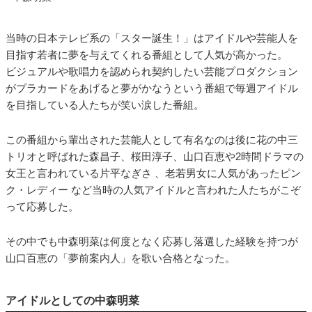
当時の日本テレビ系の「スター誕生！」はアイドルや芸能人を
目指す若者に夢を与えてくれる番組として人気が高かった。
ビジュアルや歌唱力を認められ契約したい芸能プロダクション
がプラカードをあげると夢がかなうという番組で毎週アイドル
を目指している人たちが笑い涙した番組。
この番組から輩出された芸能人として有名なのは後に花の中三
トリオと呼ばれた森昌子、桜田淳子、山口百恵や2時間ドラマの
女王と言われている片平なぎさ 、老若男女に人気があったピン
ク・レディー など当時の人気アイドルと言われた人たちがこぞ
って応募した。
その中でも中森明菜は何度となく応募し落選した経験を持つが
山口百恵の「夢前案内人」を歌い合格となった。
アイドルとしての中森明菜