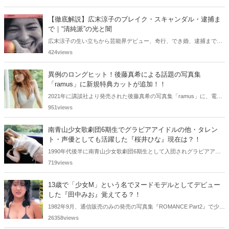
ましたが、以降メディアで見かけなくなりました。気になりまとめて
みました。
【徹底解説】広末涼子のブレイク・スキャンダル・逮捕ま
で｜“清純派”の光と闇
広末涼子の生い立ちから芸能界デビュー、奇行、でき婚、逮捕までを
詳しく解説。同世代女優との比較やキャリアの転落の真相に迫りま
424views
す。
異例のロングヒット！後藤真希による話題の写真集
「ramus」に新規特典カットが追加！！
2021年に講談社より発売された後藤真希の写真集「ramus」に、電子
版限定特典として新たな5カットを追加した「電子書籍限定カット付
951views
き！後藤真希写真集 ramus」が現在好評発売中となっています。
南青山少女歌劇団6期生でグラビアアイドルの他・タレン
ト・声優としても活躍した『桜井ひな』現在は？！
1990年代後半に南青山少女歌劇団6期生として入団されグラビアアイ
ドル、女優、タレント、声優としても活躍した桜井ひなさん。懐かし
719views
く思いまとめてみました。
13歳で「少女M」という名でヌードモデルとしてデビュー
した『田中みお』覚えてる？！
1982年9月、通信販売のみの発売の写真集『ROMANCE Part2』で少女
Mという特異な芸名でヌードモデルとしてデビューした田中みおさん
26358views
を覚えているであろうか・・・。懐かしく思いまとめてみました。