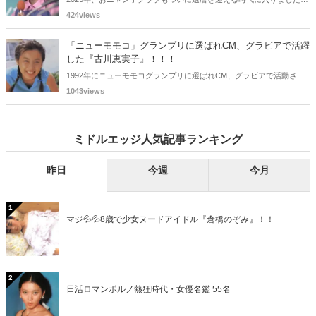
おニャン子クラブの元メンバーは全員が昭和40年代生まれで、そのう
424views
ち、2025年に最初に60歳となるのは昭和40年生まれ（1965年生ま
れ）の二人です。しかも、この二人には年齢以外の共通点もありま
「ニューモモコ」グランプリに選ばれCM、グラビアで活躍
す。さて、誰と誰でしょうか？
した『古川恵実子』！！！
1992年にニューモモコグランプリに選ばれCM、グラビアで活動され
ていた古川恵実子さん。2010年3月頃まではラジオDJを担当されてい
1043views
ましたが、以降メディアで見かけなくなりました。気になりまとめて
みました。
ミドルエッジ人気記事ランキング
昨日
今週
今月
1
マジ💦💦8歳で少女ヌードアイドル『倉橋のぞみ』！！
2
日活ロマンポルノ熱狂時代・女優名鑑 55名