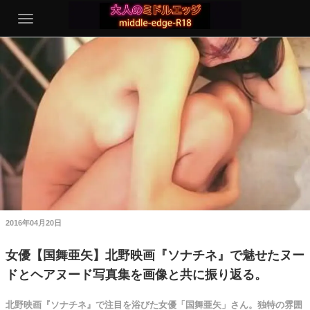
2016年04月20日
女優【国舞亜矢】北野映画『ソナチネ』で魅せたヌー
ドとヘアヌード写真集を画像と共に振り返る。
北野映画『ソナチネ』で注目を浴びた女優「国舞亜矢」さん。独特の雰囲