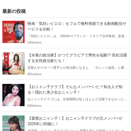
最新の投稿
映画「気狂いピエロ」をフルで無料視聴できる動画配信サ
ービスを比較！
『気狂いピエロ』は、1965年のフランス・イタリア合作映画。監督は
ジャン＝リュック・ゴダール。アンナ・カリーナ、ジャン＝ポール・
329views
ベルモンドらが出演したこの作品を無料視聴できる動画配信サービス
をご紹介します。
【水着の政治家】かつてグラビアで男性を悩殺!? 現在活躍
する女性政治家たち！
芸能人やスポーツ選手らが政治家になると、「タレント議員」と揶揄
されることがありますが、同時に、"タレントとしての活躍" が再注目
851views
される良い機会にもなります。中には、かつてグラビアに登場し、き
わどいショットで多くの男性を魅了した女性も!? 今回は、そんなグラ
【おニャン子クラブ】そんなメンバーいた？知る人ぞ知
ビアで活躍した女性政治家6名をご紹介します。
る！隠れた美少女おニャン子！
おニャン子クラブには、在籍期間が短くほとんど活躍できなかったも
のの、知る人ぞ知る "美少女おニャン子" がいました。それも、強制的
660views
に脱退させられたおニャン子から、卒業後ヌードを披露したおニャン
子まで様々です。今回は、筆者の独断と偏見で、4人の "隠れ美少女お
【還暦おニャン子！】おニャン子クラブの元メンバーが
ニャン子" をご紹介します。
2025年に60歳に！
2025年、おニャン子クラブもついに還暦を迎える時代に入りました。