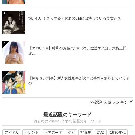
3
懐かしい！美人女優・お酒のCMに出演している美女たち
4
【エロいCM】昭和のお色気CM（今、放送すれば、大炎上間
違...
5
【胸キュン刑事】新人女性刑事が次々と事件を解決していくそ
の...
>>総合人気ランキング
最近話題のキーワード
おとなのMiddle Edgeで話題のキーワード
アイドル
タレント
ヘアヌード
少女
写真集
DVD
1980年代