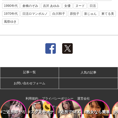
1990年代
倉橋のぞみ
吉沢 あゆみ
女優
ヌード
日活
1970年代
日活ロマンポルノ
白川和子
原悦子
泉じゅん
東てる美
風祭ゆき
記事一覧
人気の記事
お問い合わせフォーム
利用規約
プライバシーポリシー
運営会社
株式会社ディー・オー・エム
#ご近所即ヤリ
#スグ見せオナ
#近所でSEX
#熟女なら簡単
#