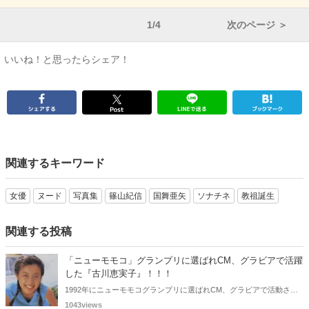
1/4
次のページ ＞
いいね！と思ったらシェア！
関連するキーワード
女優
ヌード
写真集
篠山紀信
国舞亜矢
ソナチネ
教祖誕生
関連する投稿
「ニューモモコ」グランプリに選ばれCM、グラビアで活躍
した『古川恵実子』！！！
1992年にニューモモコグランプリに選ばれCM、グラビアで活動され
ていた古川恵実子さん。2010年3月頃まではラジオDJを担当されてい
1043views