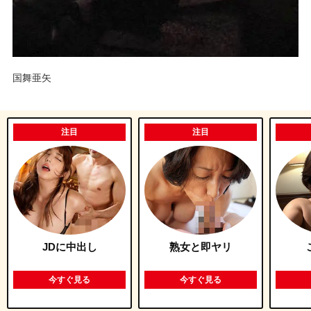
国舞亜矢
注目
注目
JDに中出し
熟女と即ヤリ
今すぐ見る
今すぐ見る