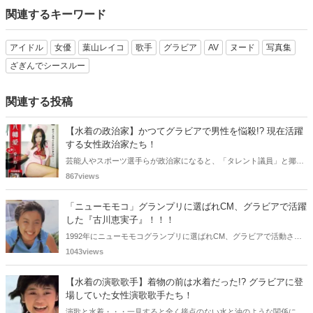
関連するキーワード
アイドル
女優
葉山レイコ
歌手
グラビア
AV
ヌード
写真集
ざぎんでシースルー
関連する投稿
【水着の政治家】かつてグラビアで男性を悩殺!? 現在活躍
する女性政治家たち！
芸能人やスポーツ選手らが政治家になると、「タレント議員」と揶揄
されることがありますが、同時に、"タレントとしての活躍" が再注目
867views
される良い機会にもなります。中には、かつてグラビアに登場し、き
わどいショットで多くの男性を魅了した女性も!? 今回は、そんなグラ
「ニューモモコ」グランプリに選ばれCM、グラビアで活躍
ビアで活躍した女性政治家6名をご紹介します。
した『古川恵実子』！！！
1992年にニューモモコグランプリに選ばれCM、グラビアで活動され
ていた古川恵実子さん。2010年3月頃まではラジオDJを担当されてい
1043views
ましたが、以降メディアで見かけなくなりました。気になりまとめて
みました。
【水着の演歌歌手】着物の前は水着だった!? グラビアに登
場していた女性演歌歌手たち！
演歌と水着・・・一見すると全く接点のない水と油のような関係に思