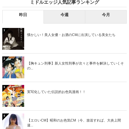
ミドルエッジ人気記事ランキング
昨日
今週
今月
1
懐かしい！美人女優・お酒のCMに出演している美女たち
2
【胸キュン刑事】新人女性刑事が次々と事件を解決していくそ
の...
3
実写化していた伝説的お色気漫画！！
4
【エロいCM】昭和のお色気CM（今、放送すれば、大炎上間
違...