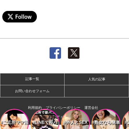
記事一覧
人気の記事
お問い合わせフォーム
利用規約
プライバシーポリシー
運営会社
株式会社ディー・オー・エム
#ご近所ママ活
#LINEで即ハ
#外人とSEX
#熟女なら簡単
#
メ