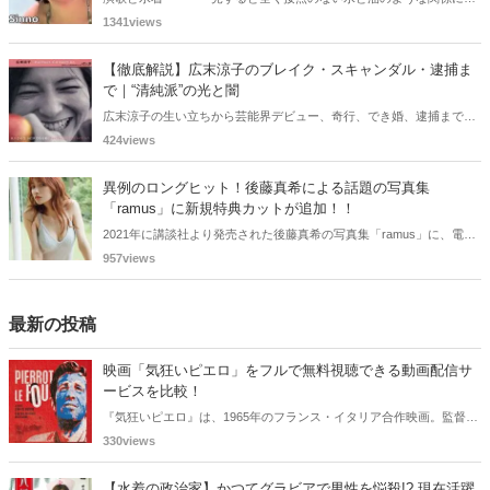
えますが、実は、水着姿を披露した経験を持つ女性演歌歌手は何人か
1341views
存在します。中には、男性向け週刊誌のグラビアで大胆なビキニ姿を
披露した歌手も!? 今回は、水着姿を公開したことのある5人の女性演
【徹底解説】広末涼子のブレイク・スキャンダル・逮捕ま
歌歌手をご紹介します。
で｜“清純派”の光と闇
広末涼子の生い立ちから芸能界デビュー、奇行、でき婚、逮捕までを
詳しく解説。同世代女優との比較やキャリアの転落の真相に迫りま
424views
す。
異例のロングヒット！後藤真希による話題の写真集
「ramus」に新規特典カットが追加！！
2021年に講談社より発売された後藤真希の写真集「ramus」に、電子
版限定特典として新たな5カットを追加した「電子書籍限定カット付
957views
き！後藤真希写真集 ramus」が現在好評発売中となっています。
最新の投稿
映画「気狂いピエロ」をフルで無料視聴できる動画配信サ
ービスを比較！
『気狂いピエロ』は、1965年のフランス・イタリア合作映画。監督は
ジャン＝リュック・ゴダール。アンナ・カリーナ、ジャン＝ポール・
330views
ベルモンドらが出演したこの作品を無料視聴できる動画配信サービス
をご紹介します。
【水着の政治家】かつてグラビアで男性を悩殺!? 現在活躍