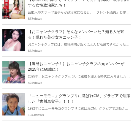
する女性政治家たち！
芸能人やスポーツ選手らが政治家になると、「タレント議員」と揶揄
されることがありますが、同時に、"タレントとしての活躍" が再注目
867views
される良い機会にもなります。中には、かつてグラビアに登場し、き
わどいショットで多くの男性を魅了した女性も!? 今回は、そんなグラ
【おニャン子クラブ】そんなメンバーいた？知る人ぞ知
ビアで活躍した女性政治家6名をご紹介します。
る！隠れた美少女おニャン子！
おニャン子クラブには、在籍期間が短くほとんど活躍できなかったも
のの、知る人ぞ知る "美少女おニャン子" がいました。それも、強制的
662views
に脱退させられたおニャン子から、卒業後ヌードを披露したおニャン
子まで様々です。今回は、筆者の独断と偏見で、4人の "隠れ美少女お
【還暦おニャン子！】おニャン子クラブの元メンバーが
ニャン子" をご紹介します。
2025年に60歳に！
2025年、おニャン子クラブもついに還暦を迎える時代に入りました。
おニャン子クラブの元メンバーは全員が昭和40年代生まれで、そのう
424views
ち、2025年に最初に60歳となるのは昭和40年生まれ（1965年生ま
れ）の二人です。しかも、この二人には年齢以外の共通点もありま
「ニューモモコ」グランプリに選ばれCM、グラビアで活躍
す。さて、誰と誰でしょうか？
した『古川恵実子』！！！
1992年にニューモモコグランプリに選ばれCM、グラビアで活動され
ていた古川恵実子さん。2010年3月頃まではラジオDJを担当されてい
1043views
ましたが、以降メディアで見かけなくなりました。気になりまとめて
みました。