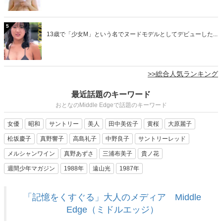
5
13歳で「少女M」という名でヌードモデルとしてデビューした...
>>総合人気ランキング
最近話題のキーワード
おとなのMiddle Edgeで話題のキーワード
女優
昭和
サントリー
美人
田中美佐子
黄桜
大原麗子
松坂慶子
真野響子
高島礼子
中野良子
サントリーレッド
メルシャンワイン
真野あずさ
三浦布美子
貴ノ花
週間少年マガジン
1988年
遠山光
1987年
「記憶をくすぐる」大人のメディア Middle
Edge（ミドルエッジ）