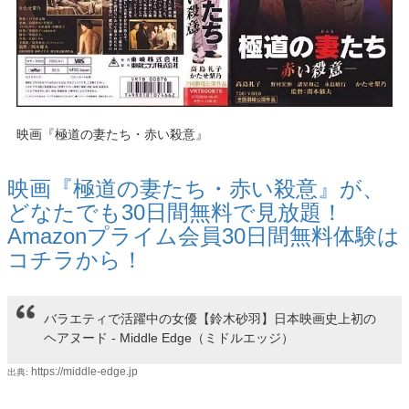
映画『極道の妻たち・赤い殺意』
映画『極道の妻たち・赤い殺意』が、
どなたでも30日間無料で見放題！
Amazon
プライム会員
30日間無料体験は
コチラから！
バラエティで活躍中の女優【鈴木砂羽】日本映画史上初の
ヘアヌード - Middle Edge（ミドルエッジ）
https://middle-edge.jp
出典: