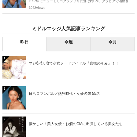
1992年にニューモモコグランプリに選ばれCM、グラビアで活動され
ていた古川恵実子さん。2010年3月頃まではラジオDJを担当されてい
1042views
ましたが、以降メディアで見かけなくなりました。気になりまとめて
みました。
ミドルエッジ人気記事ランキング
昨日
今週
今月
1
マジ💦💦8歳で少女ヌードアイドル『倉橋のぞみ』！！
2
日活ロマンポルノ熱狂時代・女優名鑑 55名
3
懐かしい！美人女優・お酒のCMに出演している美女たち