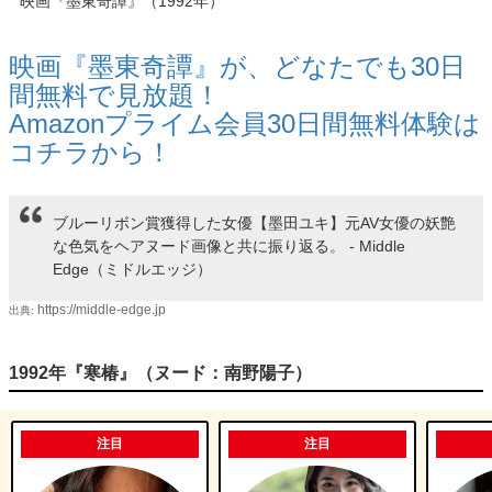
映画『墨東奇譚』（1992年）
映画『墨東奇譚』が、
どなたでも30日
間無料で見放題！
Amazon
プライム会員
30日間無料体験は
コチラから！
ブルーリボン賞獲得した女優【墨田ユキ】元AV女優の妖艶
な色気をヘアヌード画像と共に振り返る。 - Middle
Edge（ミドルエッジ）
https://middle-edge.jp
出典:
1992年『寒椿』（ヌード：南野陽子）
注目
注目