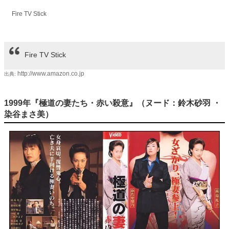
Fire TV Stick
Fire TV Stick
http://www.amazon.co.jp
出典:
1999年『極道の妻たち・赤い殺意』（ヌード：鈴木砂羽 ・
染谷まさ美）