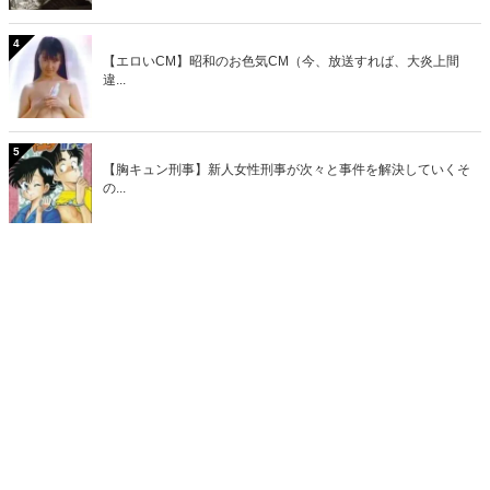
4
【エロいCM】昭和のお色気CM（今、放送すれば、大炎上間
違...
5
【胸キュン刑事】新人女性刑事が次々と事件を解決していくそ
の...
>>総合人気ランキング
最近話題のキーワード
おとなのMiddle Edgeで話題のキーワード
アイドル
タレント
ヘアヌード
少女
写真集
DVD
1980年代
1990年代
倉橋のぞみ
吉沢 あゆみ
女優
ヌード
日活
1970年代
日活ロマンポルノ
白川和子
原悦子
泉じゅん
東てる美
風祭ゆき