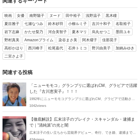
関連するキーワード
映画
女優
南野陽子
ヌード
田中裕子
浅野温子
黒木瞳
夏目雅子
七瀬なつみ
鈴木砂羽
小柳ルミ子
吉川十和子
名取裕子
岩下志麻
かたせ梨乃
河合美智子
夏木マリ
烏丸せつこ
墨田ユキ
野村真美
Amazonプライム
染谷まさ美
阿木燿子
佳那晃子
高杉かほり
西川峰子
松尾嘉代
石井トミコ
野川由美子
加納みゆき
二宮さよ子
関連する投稿
「ニューモモコ」グランプリに選ばれCM、グラビアで活躍
した『古川恵実子』！！！
1992年にニューモモコグランプリに選ばれCM、グラビアで活動され
ていた古川恵実子さん。2010年3月頃まではラジオDJを担当されてい
1042views
ましたが、以降メディアで見かけなくなりました。気になりまとめて
みました。
【徹底解説】広末涼子のブレイク・スキャンダル・逮捕ま
で｜“清純派”の光と闇
広末涼子の生い立ちから芸能界デビュー、奇行、でき婚、逮捕までを
詳しく解説。同世代女優との比較やキャリアの転落の真相に迫りま
424views