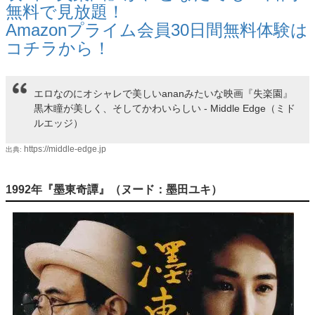
無料で見放題！
Amazon
プライム会員
30日間無料体験は
コチラから！
エロなのにオシャレで美しいananみたいな映画『失楽園』
黒木瞳が美しく、そしてかわいらしい - Middle Edge（ミド
ルエッジ）
https://middle-edge.jp
出典:
1992年『墨東奇譚』（ヌード：墨田ユキ）