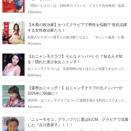
『気狂いピエロ』は、1965年のフランス・イタリア合作映画。監督は
ジャン＝リュック・ゴダール。アンナ・カリーナ、ジャン＝ポール・
329views
ベルモンドらが出演したこの作品を無料視聴できる動画配信サービス
をご紹介します。
【水着の政治家】かつてグラビアで男性を悩殺!? 現在活躍
する女性政治家たち！
芸能人やスポーツ選手らが政治家になると、「タレント議員」と揶揄
されることがありますが、同時に、"タレントとしての活躍" が再注目
851views
される良い機会にもなります。中には、かつてグラビアに登場し、き
わどいショットで多くの男性を魅了した女性も!? 今回は、そんなグラ
【おニャン子クラブ】そんなメンバーいた？知る人ぞ知
ビアで活躍した女性政治家6名をご紹介します。
る！隠れた美少女おニャン子！
おニャン子クラブには、在籍期間が短くほとんど活躍できなかったも
のの、知る人ぞ知る "美少女おニャン子" がいました。それも、強制的
659views
に脱退させられたおニャン子から、卒業後ヌードを披露したおニャン
子まで様々です。今回は、筆者の独断と偏見で、4人の "隠れ美少女お
【還暦おニャン子！】おニャン子クラブの元メンバーが
ニャン子" をご紹介します。
2025年に60歳に！
2025年、おニャン子クラブもついに還暦を迎える時代に入りました。
おニャン子クラブの元メンバーは全員が昭和40年代生まれで、そのう
421views
ち、2025年に最初に60歳となるのは昭和40年生まれ（1965年生ま
れ）の二人です。しかも、この二人には年齢以外の共通点もありま
「ニューモモコ」グランプリに選ばれCM、グラビアで活躍
す。さて、誰と誰でしょうか？
した『古川恵実子』！！！