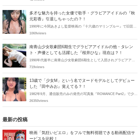
す。
多才な魅力を持った女優で歌手・グラビアアイドルの『秋
元彩香』引退しちゃったの？！
1990年に今関あきよし監督映画の『十六歳のマリンブルー』で旧芸名
は古谷 玲香で主演デビューした秋元 彩香さん。映画やドラマ・歌手
1069views
としても活躍されていました。しかし2015年頃からメディアで見かけ
なくなりました。
南青山少女歌劇団6期生でグラビアアイドルの他・タレン
ト・声優としても活躍した『桜井ひな』現在は？！
1990年代後半に南青山少女歌劇団6期生として入団されグラビアアイ
ドル、女優、タレント、声優としても活躍した桜井ひなさん。懐かし
719views
く思いまとめてみました。
13歳で「少女M」という名でヌードモデルとしてデビュー
した『田中みお』覚えてる？！
1982年9月、通信販売のみの発売の写真集『ROMANCE Part2』で少女
Mという特異な芸名でヌードモデルとしてデビューした田中みおさん
26350views
を覚えているであろうか・・・。懐かしく思いまとめてみました。
最新の投稿
映画「気狂いピエロ」をフルで無料視聴できる動画配信サ
ービスを比較！