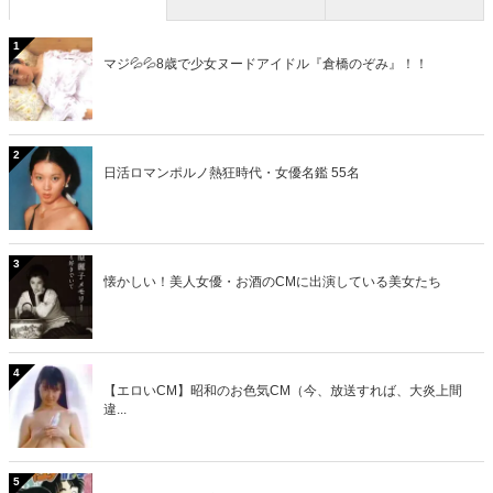
1
マジ💦💦8歳で少女ヌードアイドル『倉橋のぞみ』！！
2
日活ロマンポルノ熱狂時代・女優名鑑 55名
3
懐かしい！美人女優・お酒のCMに出演している美女たち
4
【エロいCM】昭和のお色気CM（今、放送すれば、大炎上間
違...
5