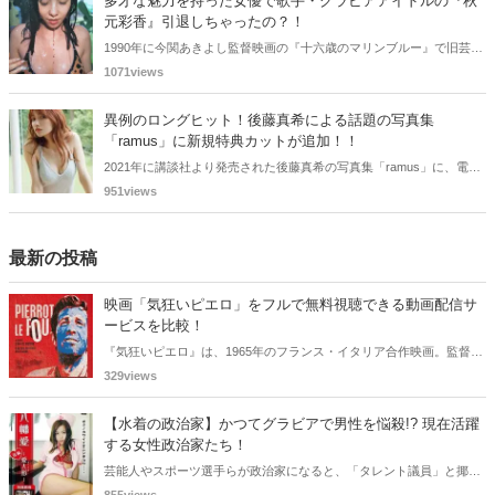
多才な魅力を持った女優で歌手・グラビアアイドルの『秋
歌歌手をご紹介します。
元彩香』引退しちゃったの？！
1990年に今関あきよし監督映画の『十六歳のマリンブルー』で旧芸名
は古谷 玲香で主演デビューした秋元 彩香さん。映画やドラマ・歌手
1071views
としても活躍されていました。しかし2015年頃からメディアで見かけ
なくなりました。
異例のロングヒット！後藤真希による話題の写真集
「ramus」に新規特典カットが追加！！
2021年に講談社より発売された後藤真希の写真集「ramus」に、電子
版限定特典として新たな5カットを追加した「電子書籍限定カット付
951views
き！後藤真希写真集 ramus」が現在好評発売中となっています。
最新の投稿
映画「気狂いピエロ」をフルで無料視聴できる動画配信サ
ービスを比較！
『気狂いピエロ』は、1965年のフランス・イタリア合作映画。監督は
ジャン＝リュック・ゴダール。アンナ・カリーナ、ジャン＝ポール・
329views
ベルモンドらが出演したこの作品を無料視聴できる動画配信サービス
をご紹介します。
【水着の政治家】かつてグラビアで男性を悩殺!? 現在活躍
する女性政治家たち！
芸能人やスポーツ選手らが政治家になると、「タレント議員」と揶揄
されることがありますが、同時に、"タレントとしての活躍" が再注目