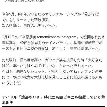
水着姿を公開した華原朋美
今年5月、約1年ぶりとなるオリジナル・シングル『君がそば
で』をリリースした華原朋美。
次の話題は、自慢のボディだった。
7月12日の『華原朋美 tomomikahara Instagram』で公開された水
着写真は、40代とは思えぬナイスバディ。小型船の運転席でポ
ーズをとるビキニ姿の彼女は、若々しく、非常に綺麗だった。
ただ以前、露出度が高いヨガウェア姿を披露した時「大好きだ
けど…露出だけはやめてほしいな」といった声もあった。
今回も「勿体ないショット、安売りしないでね」とファンの中
には、やはり彼女が大胆に肌を見せることに抵抗を感じる人も
いるようだ。
アイドル「遠峯ありさ」時代にも白ビキニを披露していた華
原朋美