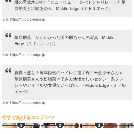
桃の天然水CMで「ヒューヒュー」のバトンをリレーした華
原朋美と浜崎あゆみ - Middle Edge（ミドルエッジ）
https://middle-edge.jp
出典:
華原朋美、かわいかった頃の朋ちゃんの写真 - Middle
Edge（ミドルエッジ）
https://middle-edge.jp
出典:
夏真っ盛り！毎年恒例のハイレグ選手権！米倉涼子さんや
華原朋美さんや松嶋菜々子さん他懐かしいセクシー系タレ
ントやアイドルや女優がいっぱい。 - Middle Edge（ミドル
エッジ）
https://middle-edge.jp
出典:
今すぐ抜けるコンテンツ
素人エロ配信
ママ活中出し
即ヤリ女一覧
エロ