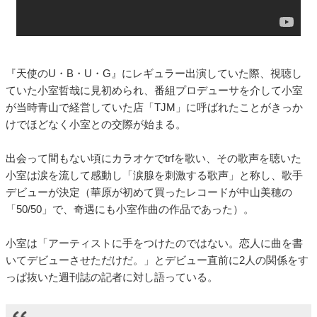
『天使のU・B・U・G』にレギュラー出演していた際、視聴し
ていた小室哲哉に見初められ、番組プロデューサを介して小室
が当時青山で経営していた店「TJM」に呼ばれたことがきっか
けでほどなく小室との交際が始まる。
出会って間もない頃にカラオケでtrfを歌い、その歌声を聴いた
小室は涙を流して感動し「涙腺を刺激する歌声」と称し、歌手
デビューが決定（華原が初めて買ったレコードが中山美穂の
「50/50」で、奇遇にも小室作曲の作品であった）。
小室は「アーティストに手をつけたのではない。恋人に曲を書
いてデビューさせただけだ。」とデビュー直前に2人の関係をす
っぱ抜いた週刊誌の記者に対し語っている。