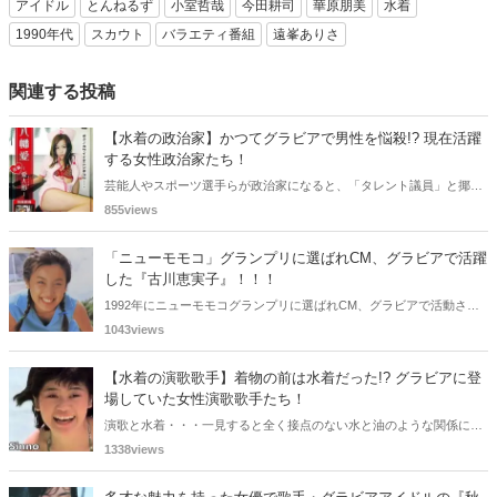
アイドル
とんねるず
小室哲哉
今田耕司
華原朋美
水着
1990年代
スカウト
バラエティ番組
遠峯ありさ
関連する投稿
【水着の政治家】かつてグラビアで男性を悩殺!? 現在活躍
する女性政治家たち！
芸能人やスポーツ選手らが政治家になると、「タレント議員」と揶揄
されることがありますが、同時に、"タレントとしての活躍" が再注目
855views
される良い機会にもなります。中には、かつてグラビアに登場し、き
わどいショットで多くの男性を魅了した女性も!? 今回は、そんなグラ
「ニューモモコ」グランプリに選ばれCM、グラビアで活躍
ビアで活躍した女性政治家6名をご紹介します。
した『古川恵実子』！！！
1992年にニューモモコグランプリに選ばれCM、グラビアで活動され
ていた古川恵実子さん。2010年3月頃まではラジオDJを担当されてい
1043views
ましたが、以降メディアで見かけなくなりました。気になりまとめて
みました。
【水着の演歌歌手】着物の前は水着だった!? グラビアに登
場していた女性演歌歌手たち！
演歌と水着・・・一見すると全く接点のない水と油のような関係に思
えますが、実は、水着姿を披露した経験を持つ女性演歌歌手は何人か
1338views
存在します。中には、男性向け週刊誌のグラビアで大胆なビキニ姿を
披露した歌手も!? 今回は、水着姿を公開したことのある5人の女性演