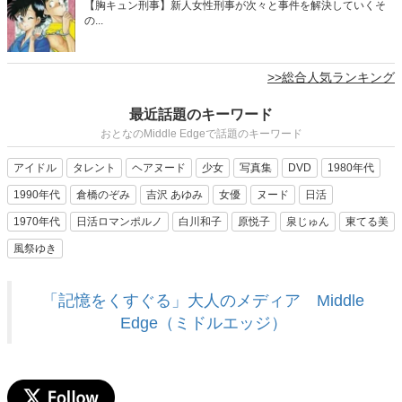
【胸キュン刑事】新人女性刑事が次々と事件を解決していくそ
の...
>>総合人気ランキング
最近話題のキーワード
おとなのMiddle Edgeで話題のキーワード
アイドル
タレント
ヘアヌード
少女
写真集
DVD
1980年代
1990年代
倉橋のぞみ
吉沢 あゆみ
女優
ヌード
日活
1970年代
日活ロマンポルノ
白川和子
原悦子
泉じゅん
東てる美
風祭ゆき
「記憶をくすぐる」大人のメディア Middle
Edge（ミドルエッジ）