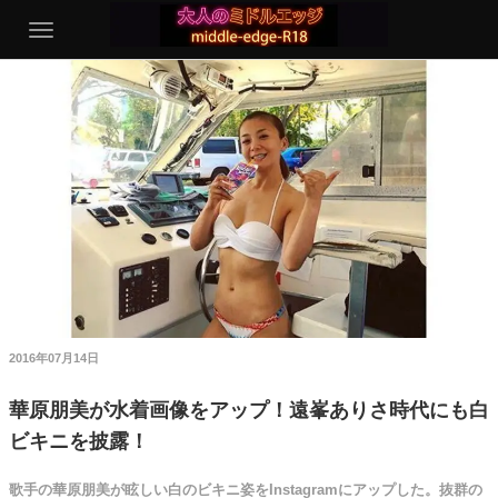
2016年07月14日
華原朋美が水着画像をアップ！遠峯ありさ時代にも白
ビキニを披露！
歌手の華原朋美が眩しい白のビキニ姿をInstagramにアップした。抜群の