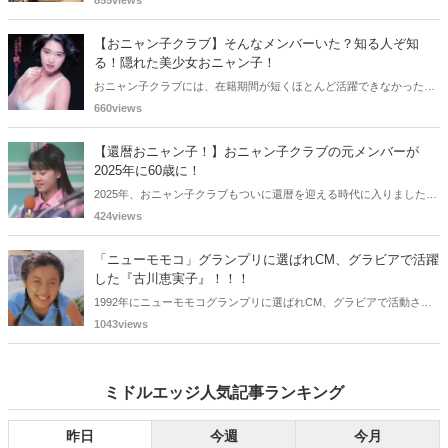
855views
される良い機会にもなります。中には、かつてグラビアに登場し、き
わどいショットで多くの男性を魅了した女性も!? 今回は、そんなグラ
【おニャン子クラブ】そんなメンバーいた？知る人ぞ知
ビアで活躍した女性政治家6名をご紹介します。
る！隠れた美少女おニャン子！
おニャン子クラブには、在籍期間が短くほとんど活躍できなかったも
のの、知る人ぞ知る "美少女おニャン子" がいました。それも、強制的
660views
に脱退させられたおニャン子から、卒業後ヌードを披露したおニャン
子まで様々です。今回は、筆者の独断と偏見で、4人の "隠れ美少女お
【還暦おニャン子！】おニャン子クラブの元メンバーが
ニャン子" をご紹介します。
2025年に60歳に！
2025年、おニャン子クラブもついに還暦を迎える時代に入りました。
おニャン子クラブの元メンバーは全員が昭和40年代生まれで、そのう
424views
ち、2025年に最初に60歳となるのは昭和40年生まれ（1965年生ま
れ）の二人です。しかも、この二人には年齢以外の共通点もありま
「ニューモモコ」グランプリに選ばれCM、グラビアで活躍
す。さて、誰と誰でしょうか？
した『古川恵実子』！！！
1992年にニューモモコグランプリに選ばれCM、グラビアで活動され
ていた古川恵実子さん。2010年3月頃まではラジオDJを担当されてい
1043views
ましたが、以降メディアで見かけなくなりました。気になりまとめて
みました。
ミドルエッジ人気記事ランキング
昨日
今週
今月