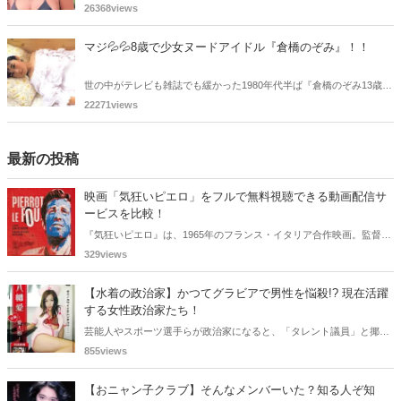
Mという特異な芸名でヌードモデルとしてデビューした田中みおさん
26368views
を覚えているであろうか・・・。懐かしく思いまとめてみました。
マジ💦💦8歳で少女ヌードアイドル『倉橋のぞみ』！！
世の中がテレビも雑誌でも緩かった1980年代半ば『倉橋のぞみ13歳』
で20万部を売り切るという空前の大ヒットを記録した少女ヌードアイ
22271views
ドルの倉橋のぞみさんをご紹介！！
最新の投稿
映画「気狂いピエロ」をフルで無料視聴できる動画配信サ
ービスを比較！
『気狂いピエロ』は、1965年のフランス・イタリア合作映画。監督は
ジャン＝リュック・ゴダール。アンナ・カリーナ、ジャン＝ポール・
329views
ベルモンドらが出演したこの作品を無料視聴できる動画配信サービス
をご紹介します。
【水着の政治家】かつてグラビアで男性を悩殺!? 現在活躍
する女性政治家たち！
芸能人やスポーツ選手らが政治家になると、「タレント議員」と揶揄
されることがありますが、同時に、"タレントとしての活躍" が再注目
855views
される良い機会にもなります。中には、かつてグラビアに登場し、き
わどいショットで多くの男性を魅了した女性も!? 今回は、そんなグラ
【おニャン子クラブ】そんなメンバーいた？知る人ぞ知
ビアで活躍した女性政治家6名をご紹介します。