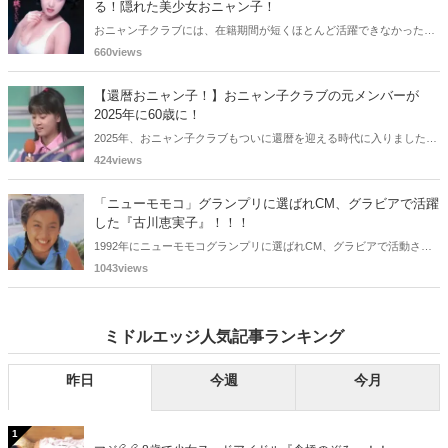
る！隠れた美少女おニャン子！
おニャン子クラブには、在籍期間が短くほとんど活躍できなかったも
のの、知る人ぞ知る "美少女おニャン子" がいました。それも、強制的
660views
に脱退させられたおニャン子から、卒業後ヌードを披露したおニャン
子まで様々です。今回は、筆者の独断と偏見で、4人の "隠れ美少女お
【還暦おニャン子！】おニャン子クラブの元メンバーが
ニャン子" をご紹介します。
2025年に60歳に！
2025年、おニャン子クラブもついに還暦を迎える時代に入りました。
おニャン子クラブの元メンバーは全員が昭和40年代生まれで、そのう
424views
ち、2025年に最初に60歳となるのは昭和40年生まれ（1965年生ま
れ）の二人です。しかも、この二人には年齢以外の共通点もありま
「ニューモモコ」グランプリに選ばれCM、グラビアで活躍
す。さて、誰と誰でしょうか？
した『古川恵実子』！！！
1992年にニューモモコグランプリに選ばれCM、グラビアで活動され
ていた古川恵実子さん。2010年3月頃まではラジオDJを担当されてい
1043views
ましたが、以降メディアで見かけなくなりました。気になりまとめて
みました。
ミドルエッジ人気記事ランキング
昨日
今週
今月
1