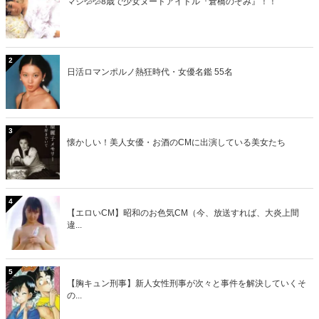
マジ💦💦8歳で少女ヌードアイドル『倉橋のぞみ』！！
2
日活ロマンポルノ熱狂時代・女優名鑑 55名
3
懐かしい！美人女優・お酒のCMに出演している美女たち
4
【エロいCM】昭和のお色気CM（今、放送すれば、大炎上間
違...
5
【胸キュン刑事】新人女性刑事が次々と事件を解決していくそ
の...