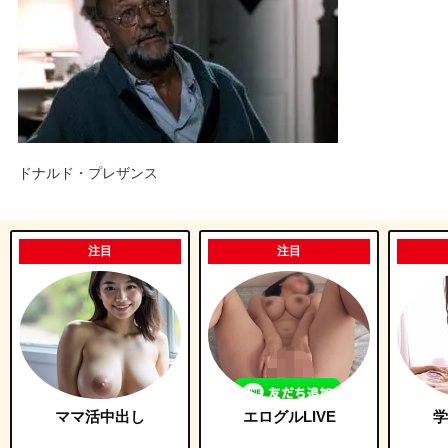
ドナルド・プレザンス
注目
注目
ママ活中出し
エログルLIVE
学