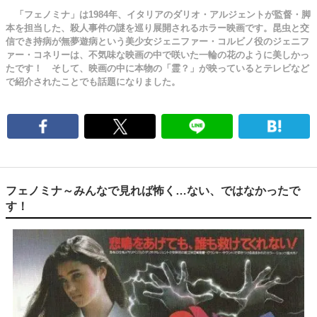
「フェノミナ」は1984年、イタリアのダリオ・アルジェントが監督・脚
本を担当した、殺人事件の謎を巡り展開されるホラー映画です。昆虫と交
信でき持病が無夢遊病という美少女ジェニファー・コルビノ役のジェニフ
ァー・コネリーは、不気味な映画の中で咲いた一輪の花のように美しかっ
たです！ そして、映画の中に本物の「霊？」が映っているとテレビなど
で紹介されたことでも話題になりました。
フェノミナ～みんなで見れば怖く…ない、ではなかったで
す！