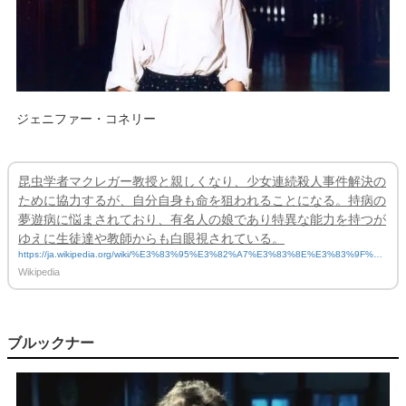
ジェニファー・コネリー
昆虫学者マクレガー教授と親しくなり、少女連続殺人事件解決の
ために協力するが、自分自身も命を狙われることになる。持病の
夢遊病に悩まされており、有名人の娘であり特異な能力を持つが
ゆえに生徒達や教師からも白眼視されている。
https://ja.wikipedia.org/wiki/%E3%83%95%E3%82%A7%E3%83%8E%E3%83%9F%E
3%83%8A
Wikipedia
ブルックナー