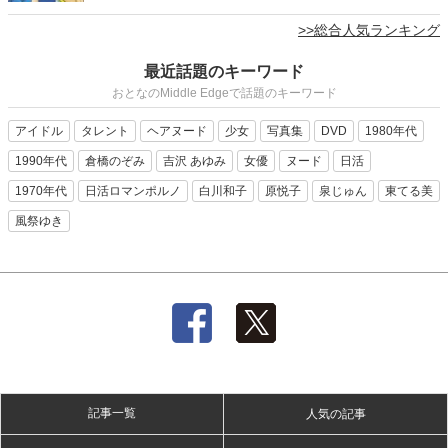
>>総合人気ランキング
最近話題のキーワード
おとなのMiddle Edgeで話題のキーワード
アイドル
タレント
ヘアヌード
少女
写真集
DVD
1980年代
1990年代
倉橋のぞみ
吉沢 あゆみ
女優
ヌード
日活
1970年代
日活ロマンポルノ
白川和子
原悦子
泉じゅん
東てる美
風祭ゆき
記事一覧
人気の記事