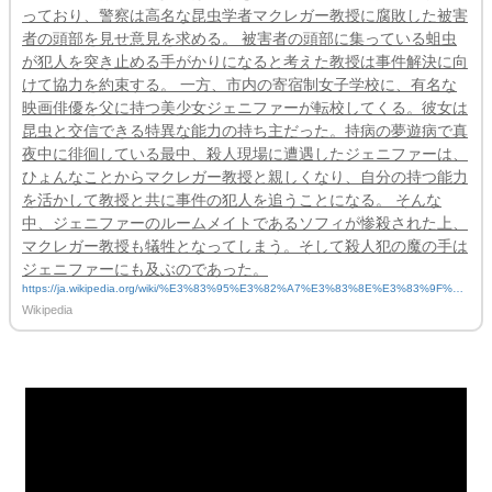
っており、警察は高名な昆虫学者マクレガー教授に腐敗した被害
者の頭部を見せ意見を求める。 被害者の頭部に集っている蛆虫
が犯人を突き止める手がかりになると考えた教授は事件解決に向
けて協力を約束する。 一方、市内の寄宿制女子学校に、有名な
映画俳優を父に持つ美少女ジェニファーが転校してくる。彼女は
昆虫と交信できる特異な能力の持ち主だった。持病の夢遊病で真
夜中に徘徊している最中、殺人現場に遭遇したジェニファーは、
ひょんなことからマクレガー教授と親しくなり、自分の持つ能力
を活かして教授と共に事件の犯人を追うことになる。 そんな
中、ジェニファーのルームメイトであるソフィが惨殺された上、
マクレガー教授も犠牲となってしまう。そして殺人犯の魔の手は
ジェニファーにも及ぶのであった。
https://ja.wikipedia.org/wiki/%E3%83%95%E3%82%A7%E3%83%8E%E3%83%9F%E
3%83%8A
Wikipedia