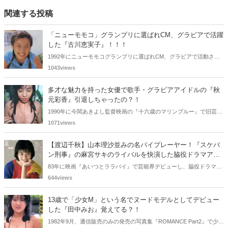
関連する投稿
「ニューモモコ」グランプリに選ばれCM、グラビアで活躍
した『古川恵実子』！！！
1992年にニューモモコグランプリに選ばれCM、グラビアで活動され
ていた古川恵実子さん。2010年3月頃まではラジオDJを担当されてい
1043views
ましたが、以降メディアで見かけなくなりました。気になりまとめて
みました。
多才な魅力を持った女優で歌手・グラビアアイドルの『秋
元彩香』引退しちゃったの？！
1990年に今関あきよし監督映画の『十六歳のマリンブルー』で旧芸名
は古谷 玲香で主演デビューした秋元 彩香さん。映画やドラマ・歌手
1071views
としても活躍されていました。しかし2015年頃からメディアで見かけ
なくなりました。
【渡辺千秋】山本理沙並みの名バイプレーヤー！『スケバ
ン刑事』の麻宮サキのライバルを快演した脇役ドラマアイ
ドルとは！？
83年に映画『あいつとララバイ』で芸能界デビューし、脇役ドラマア
イドルとして様々なドラマに出演した渡辺千秋さん。『スケバン刑
644views
事』や『な・ま・い・き盛り』などドラマへの出演頻度が高く、『山
本理沙』並みの名バイブレイヤーとしても知られているんです。今回
13歳で「少女M」という名でヌードモデルとしてデビュー
の記事では、渡辺千秋さんの過去の活躍を振り返り、彼女の魅力や記
した『田中みお』覚えてる？！
憶に残る楽曲・ドラマをご紹介していきます。
1982年9月、通信販売のみの発売の写真集『ROMANCE Part2』で少女