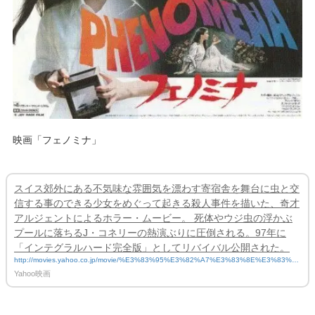
映画「フェノミナ」
スイス郊外にある不気味な雰囲気を漂わす寄宿舎を舞台に虫と交
信する事のできる少女をめぐって起きる殺人事件を描いた、奇才
アルジェントによるホラー・ムービー。 死体やウジ虫の浮かぶ
プールに落ちるJ・コネリーの熱演ぶりに圧倒される。97年に
「インテグラルハード完全版」としてリバイバル公開された。
http://movies.yahoo.co.jp/movie/%E3%83%95%E3%82%A7%E3%83%8E%E3%83%9
F%E3%83%8A/19875/story/
Yahoo映画