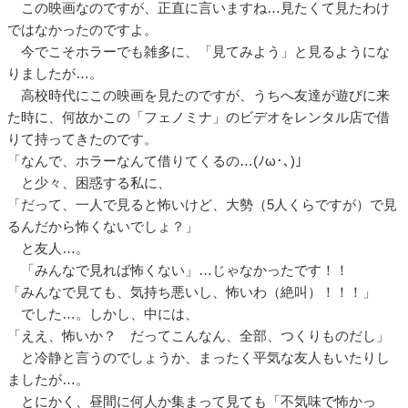
この映画なのですが、正直に言いますね…見たくて見たわけ
ではなかったのですよ。
今でこそホラーでも雑多に、「見てみよう」と見るようにな
りましたが…。
高校時代にこの映画を見たのですが、うちへ友達が遊びに来
た時に、何故かこの「フェノミナ」のビデオをレンタル店で借
りて持ってきたのです。
「なんで、ホラーなんて借りてくるの…(ﾉω･､)」
と少々、困惑する私に、
「だって、一人で見ると怖いけど、大勢（5人くらですが）で見
るんだから怖くないでしょ？」
と友人…。
「みんなで見れば怖くない」…じゃなかったです！！
「みんなで見ても、気持ち悪いし、怖いわ（絶叫）！！！」
でした…。しかし、中には、
「ええ、怖いか？ だってこんなん、全部、つくりものだし」
と冷静と言うのでしょうか、まったく平気な友人もいたりし
ましたが…。
とにかく、昼間に何人か集まって見ても「不気味で怖かっ