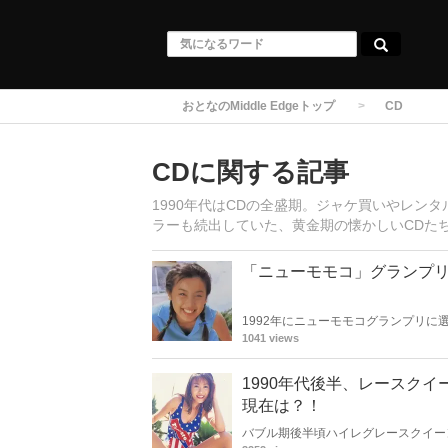
おとなのMiddle Edgeトップ
CD
CDに関する記事
1990年代はCDの全盛期。ジャケ買いやレン
ラーも続出していた、黄金期の懐かしいCDた
「ニューモモコ」グランプリ
1992年にニューモモコグランプリに
ジオDJを担当されていましたが、以
1041 views
1990年代後半、レースク
現在は？！
バブル期後半頃ハイレグレースクイー