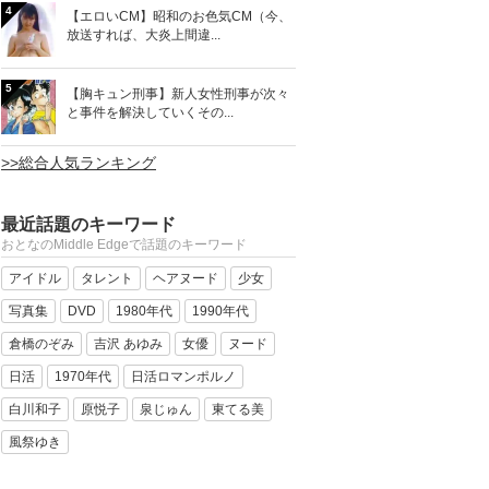
4
【エロいCM】昭和のお色気CM（今、
放送すれば、大炎上間違...
5
【胸キュン刑事】新人女性刑事が次々
と事件を解決していくその...
>>総合人気ランキング
最近話題のキーワード
おとなのMiddle Edgeで話題のキーワード
アイドル
タレント
ヘアヌード
少女
写真集
DVD
1980年代
1990年代
倉橋のぞみ
吉沢 あゆみ
女優
ヌード
日活
1970年代
日活ロマンポルノ
白川和子
原悦子
泉じゅん
東てる美
風祭ゆき