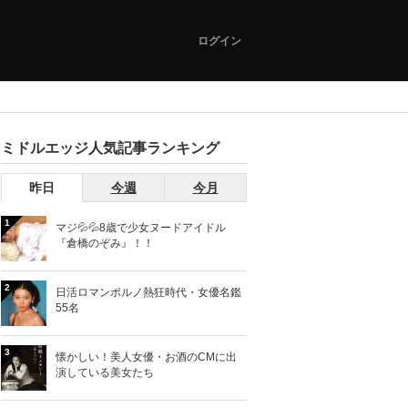
ログイン
ミドルエッジ人気記事ランキング
昨日
今週
今月
1
マジ💦💦8歳で少女ヌードアイドル
『倉橋のぞみ』！！
2
日活ロマンポルノ熱狂時代・女優名鑑
55名
3
懐かしい！美人女優・お酒のCMに出
演している美女たち