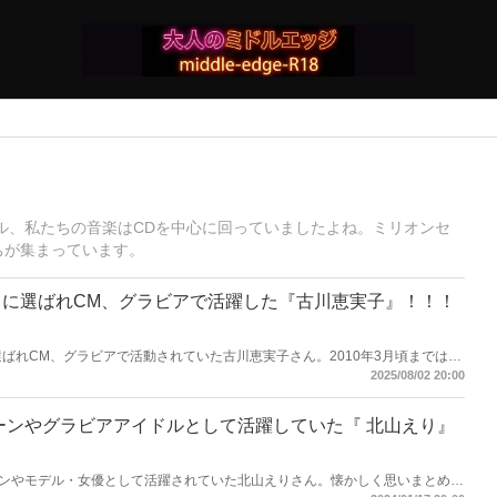
タル、私たちの音楽はCDを中心に回っていましたよね。ミリオンセ
ちが集まっています。
に選ばれCM、グラビアで活躍した『古川恵実子』！！！
選ばれCM、グラビアで活動されていた古川恵実子さん。2010年3月頃まではラ
降メディアで見かけなくなりました。気になりまとめてみました。
2025/08/02 20:00
イーンやグラビアアイドルとして活躍していた『 北山えり』
ンやモデル・女優として活躍されていた北山えりさん。懐かしく思いまとめて