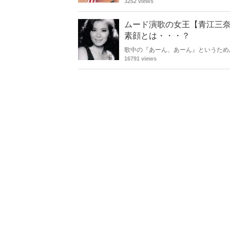
みました。
3252 views
ムード演歌の女王【青江三
素顔とは・・・？
歌中の『あーん、あーん』というため
ヒットを記録した「伊勢佐木町ブルー
16791 views
江三菜さんのハスキーボイスは、世の
ら支えた一人の男性の存在。「普通の
として花開きます。