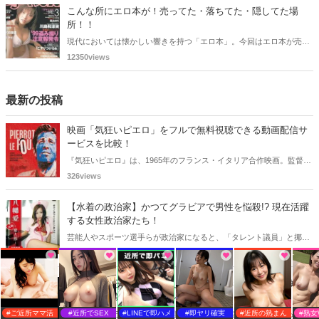
で配信していきます！
こんな所にエロ本が！売ってた・落ちてた・隠してた場
所！！
現代においては懐かしい響きを持つ「エロ本」。今回はエロ本が売っ
てた・落ちてた・隠してた場所を振り返ります。
12350views
最新の投稿
映画「気狂いピエロ」をフルで無料視聴できる動画配信サ
ービスを比較！
『気狂いピエロ』は、1965年のフランス・イタリア合作映画。監督は
ジャン＝リュック・ゴダール。アンナ・カリーナ、ジャン＝ポール・
326views
ベルモンドらが出演したこの作品を無料視聴できる動画配信サービス
をご紹介します。
【水着の政治家】かつてグラビアで男性を悩殺!? 現在活躍
する女性政治家たち！
芸能人やスポーツ選手らが政治家になると、「タレント議員」と揶揄
されることがありますが、同時に、"タレントとしての活躍" が再注目
845views
される良い機会にもなります。中には、かつてグラビアに登場し、き
わどいショットで多くの男性を魅了した女性も!? 今回は、そんなグラ
【おニャン子クラブ】そんなメンバーいた？知る人ぞ知
ビアで活躍した女性政治家6名をご紹介します。
る！隠れた美少女おニャン子！
#ご近所ママ活
#近所でSEX
#LINEで即ハメ
#即ヤリ確実
#近所の熟まん
#熟女
おニャン子クラブには、在籍期間が短くほとんど活躍できなかったも