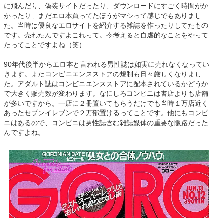
に飛んだり、偽装サイトだったり、ダウンロードにすごく時間がか
かったり、まだエロ本買ってたほうがマシって感じでもありまし
た。当時は優良なエロサイトを紹介する雑誌を作ったりしてたもの
です。売れたんですよこれって。今考えると自虐的なことをやって
たってことですよね（笑）
90年代後半からエロ本と言われる男性誌は如実に売れなくなってい
きます。またコンビニエンスストアの規制も日々厳しくなりまし
た。アダルト誌はコンビニエンスストアに配本されているかどうか
で大きく販売数が変わります。なにしろコンビニは書店よりも店舗
が多いですから。一店に２冊置いてもらうだけでも当時１万店近く
あったセブンイレブンで２万部置けるってことです。他にもコンビ
ニはあるので、コンビニは男性誌含む雑誌媒体の重要な販路だった
んですよね。