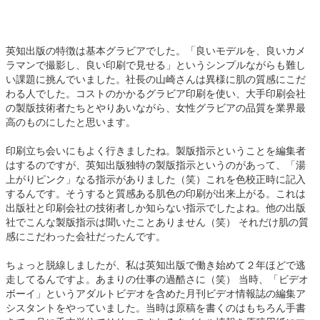
英知出版の特徴は基本グラビアでした。「良いモデルを、良いカメ
ラマンで撮影し、良い印刷で見せる」というシンプルながらも難し
い課題に挑んでいました。社長の山崎さんは異様に肌の質感にこだ
わる人でした。コストのかかるグラビア印刷を使い、大手印刷会社
の製版技術者たちとやりあいながら、女性グラビアの品質を業界最
高のものにしたと思います。
印刷立ち会いにもよく行きましたね。製版指示ということを編集者
はするのですが、英知出版独特の製版指示というのがあって、「湯
上がりピンク」なる指示がありました（笑）これを色校正時に記入
するんです。そうすると質感ある肌色の印刷が出来上がる。これは
出版社と印刷会社の技術者しか知らない指示でしたよね。他の出版
社でこんな製版指示は聞いたことありません（笑） それだけ肌の質
感にこだわった会社だったんです。
ちょっと脱線しましたが、私は英知出版で働き始めて２年ほどで逃
走してるんですよ。あまりの仕事の過酷さに（笑） 当時、「ビデオ
ボーイ」というアダルトビデオを含めた月刊ビデオ情報誌の編集ア
シスタントをやっていました。当時は原稿を書くのはもちろん手書