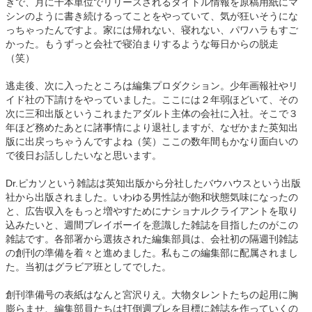
きで、月に千本単位でリリースされるタイトル情報を原稿用紙にマ
シンのように書き続けるってことをやっていて、気が狂いそうにな
っちゃったんですよ。家には帰れない、寝れない、パワハラもすご
かった。もうずっと会社で寝泊まりするような毎日からの脱走
（笑）
逃走後、次に入ったところは編集プロダクション。少年画報社やリ
イド社の下請けをやっていました。ここには２年弱ほどいて、その
次に三和出版というこれまたアダルト主体の会社に入社。そこで３
年ほど務めたあとに諸事情により退社しますが、なぜかまた英知出
版に出戻っちゃうんですよね（笑）ここの数年間もかなり面白いの
で後日お話ししたいなと思います。
Dr.ピカソという雑誌は英知出版から分社したバウハウスという出版
社から出版されました。いわゆる男性誌が飽和状態気味になったの
と、広告収入をもっと増やすためにナショナルクライアントを取り
込みたいと、週間プレイボーイを意識した雑誌を目指したのがこの
雑誌です。各部署から選抜された編集部員は、会社初の隔週刊雑誌
の創刊の準備を着々と進めました。私もこの編集部に配属されまし
た。当初はグラビア班としてでした。
創刊準備号の表紙はなんと宮沢りえ。大物タレントたちの起用に胸
膨らませ、編集部員たちは打倒週プレを目標に雑誌を作っていくの