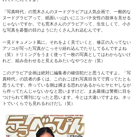
「写真時代」の荒木さんのヌードグラビアは人気企画で、一般的な
ヌードグラビアって、紙面いっぱいにニコパチ女性の肢体を見せる
じゃないですか。でも荒木さんのグラビアって、生生しくて、小さ
な写真を碁盤の目のようにたくさん入れ込むんです。
一見ドキュメント風に。それをよく見ていくと、修正の入ってない
アソコが写った写真がこっそり紛れ込んでたりしてるんですよね
（笑）トリミングをうまく使って一枚の写真としてはわからないけ
れど、組み合わせると見えるみたいなやつとか（笑）
このグラビア企画は絶対に編集者の確信犯だと思うんですよ。「写
真時代」の読者の多くは、このおこぼれ写真目当てで買ってたとも
思うんです。作っている側は捕まる恐れがあるからヒヤヒヤしなが
ら作ってたんじゃないかなと思いますけど。まあ最後は警察に目を
つけられて廃刊になったと思います。今とは大違いですよね、ネッ
トでいくらでも見れるわけだし（笑）