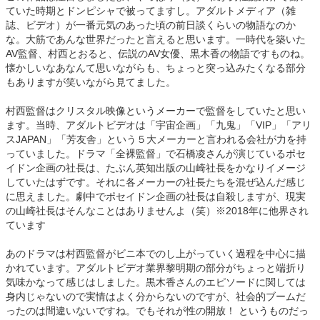
ていた時期とドンピシャで被ってますし。アダルトメディア（雑
誌、ビデオ）が一番元気のあった頃の前日談くらいの物語なのか
な。大筋であんな世界だったと言えると思います。一時代を築いた
AV監督、村西とおると、伝説のAV女優、黒木香の物語ですものね。
懐かしいなあなんて思いながらも、ちょっと突っ込みたくなる部分
もありますが笑いながら見てました。
村西監督はクリスタル映像というメーカーで監督をしていたと思い
ます。当時、アダルトビデオは「宇宙企画」「九鬼」「VIP」「アリ
スJAPAN」「芳友舎」という５大メーカーと言われる会社が力を持
っていました。ドラマ「全裸監督」で石橋凌さんが演じているポセ
イドン企画の社長は、たぶん英知出版の山崎社長をかなりイメージ
していたはずです。それに各メーカーの社長たちを混ぜ込んだ感じ
に思えました。劇中でポセイドン企画の社長は自殺しますが、現実
の山崎社長はそんなことはありませんよ（笑）※2018年に他界され
ています
あのドラマは村西監督がビニ本でのし上がっていく過程を中心に描
かれています。アダルトビデオ業界黎明期の部分がちょっと端折り
気味かなって感じはしました。黒木香さんのエピソードに関しては
身内じゃないので実情はよく分からないのですが、社会的ブームだ
ったのは間違いないですね。でもそれが性の開放！ というものだっ