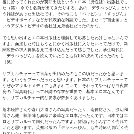
後に拾ってくれたのが英知出版というエロ本（男性誌）出版社でし
た（笑） 今でも名前が出てきたりする、あの「デラべっぴん」とい
う雑誌があった出版社です。その他にも「ベッピン」「すっぴん」
「ビデオボーイ」などが代表的な雑誌でした。また「宇宙企画」と
いうアダルトビデオの会社は兄弟会社だったのかな。
でも思い出すとエロ本出版社と理解して応募したわけじゃないんで
すよ。面接した時はもうとにかく出版社に入りたいってだけで、新
聞広告の求人募集を見て潜り込んだって感じでした。学生時代に
「デラべっぴん」を読んでいたことも採用の決めてだったのかも
（笑）
サブカルチャーって言葉が出始めたのもこの頃だったかと思いま
す。というかブームだったと思います。日本のサブカルチャーって
なぜかアダルトメディアも含まれていて、それってやっぱり白夜書
房の「写真時代」って雑誌の存在が重要で、基本エロ本なんです
が、サブカルチャー的な要素が数多くありました。
荒木経惟さんや森山大道さんの写真だったり、南伸坊さん、渡辺和
博さん他、執筆陣も異様に豪華なエロ本だったんです。日本ではエ
ロとサブカルって同列だったんですよ。雑誌はたぶんすごく売れて
いたと思います。英知出版の「デラべっぴん」も当時50万部近く売
れていたんですよ。