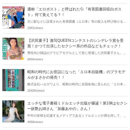
通称「エロポスト」と呼ばれた💦『有害図書回収白ポス
ト』何て覚えてる？！
主に駅などに設置された有害図書（エロ本）等の投入を呼び掛ける白
い箱の事で、当時の中学生の間ではエロポストと呼ばれていました。
1001views
そんな白ポストを紹介したいと思います。
【沢田夏子】激写QUEENコンテストのシンデレラ賞を受
賞！かつて出演したセクシー系の作品などもチェック！
男性向け雑誌のグラビアモデルとして世に登場した沢田夏子さん。セ
ックスシンボルとして活躍し、そのエロさに、多くのミドルエッジ世
2650views
代は彼女の出演作品のお世話になったはずです。今回の記事では、そ
んな彼女の全盛期の活躍ぶりをエッチな目線全開で振り返っていきた
昭和の時代にお世話になった「エロ本自販機」のプラモデ
いと思います。
ルがまさかの発売！！
株式会社ハセガワより、昭和の時代に全国各地に見られた「エロ本自
販機」を再現したフィギュア『ハセガワ 1/12 フィギュアアクセサリー
10426views
シリーズ レトロ自販機(ブックベンダー) 』の発売が決定しました。
エッチな電子書籍ミドルエッチ出版が爆誕！第1弾はセクシ
ー妖艶お姉さん「加藤あやの」さん！
中年の皆様を応援するメディアであるミドルエッジが満を持して、エ
ッチな電子書籍レーベルを立ち上げました。その名もミドルエッチ出
4958views
版です。大人向けの電子書籍を配信していきます。Amazonkindleなど