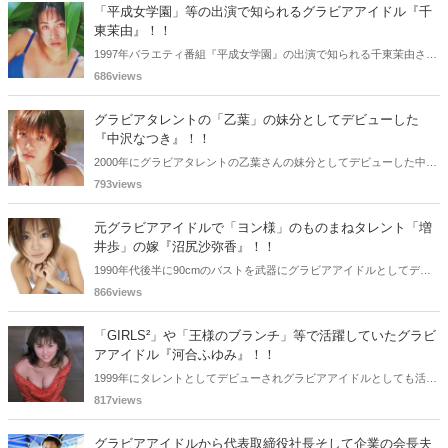
「平成女学園」等の出演で知られるグラビアアイドル『千
東茉由』！！
1997年バラエティ番組『平成女学園』の出演で知られる千東茉由さ
ん。活動期間も短く僅か2年くらいで引退されました。懐かしく思い
686views
まとめてみました。
グラビアタレントの「乙葉」の妹分としてデビューした
『中沢なつき』！！
2000年にグラビアタレントの乙葉さんの妹分としてデビューした中沢
なつきさん。写真集やグラビアではTバック等にも挑戦されていまし
793views
た。懐かしく思いまとめてみました。
元グラビアアイドルで「ヨン様」のものまねタレント「増
井歩」の嫁『沼尻沙弥香』！！
1990年代後半に90cmのバストを武器にグラビアアイドルとしてデビ
ューした沼尻沙弥香さん。2007年2月頃に引退されています。懐かし
866views
く思いまとめてみました。
「GIRLS²」や「王様のブランチ」等で活躍していたグラビ
アアイドル『河合ふゆみ』！！
1999年にタレントとしてデビューされグラビアアイドルとしても活躍
されていた河合ふゆみさん。僅か3年の活動で芸能界を引退されてい
817views
ます。懐かしく思いまとめてみました。
グラビアアイドルから代表取締役社長そして企業の会長夫