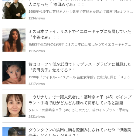
人になった『 添田めぐみ』！！
1990年代後半に芸能界入りし数年で芸能界を辞めて銀座で№１ママに
そして現在は〇〇の代表取締役社長＆企業の会長夫人になったとい
1234views
う・・・。
ミス日本ファイナリストでイエローキャブに所属していた
『小谷ゆみ』！！
高校3年生当時の1986年にミス日本に出場しかつてイエローキャブに
所属していた小谷ゆみさん。懐かしく思いまとめてみましたよ！
1915views
昔はセーフ？僅か13歳でトップレス・グラビアに挑戦した
『安田良子』覚えてる？！
1998年『アイドルハイスクール 芸能女学館』に出演し同じ「りょう
こ」として国仲涼子さんが居た関係で、背の低い安田さんが、ちび良
4317views
とよばれた安田良子さん。懐かしく思いまとめてみました。
「ウリナリ」で一躍人気者に！藤崎奈々子（45）がインプ
ラント手術で顔がどんどん腫れて変形していると話題
に！！
タレントの藤崎奈々子（45）がこのたび、歯のインプラント手術を行
った後に顔が腫れていく様子を自身のインスタグラムで公開しまし
2831views
た。
ダウンタウンの浜田に胸を鷲掴みにされていた💦『伊藤美
奈子』どうしたんだろう？！