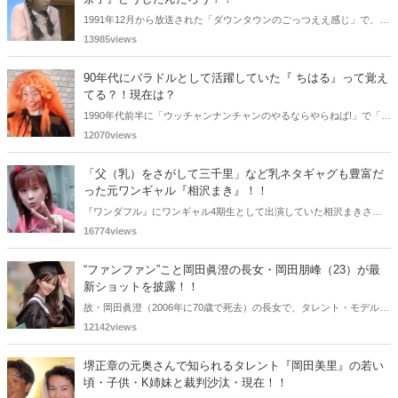
1991年12月から放送された「ダウンタウンのごっつええ感じ」で、お
父さん(浜田)に複数回に渡り胸を鷲掴みにされるなどのセクハラを受
13985views
けていた伊藤美奈子さん。2000年になると見かけなくなりました。気
になりまとめてみました。
90年代にバラドルとして活躍していた『 ちはる』って覚え
てる？！現在は？
1990年代前半に「ウッチャンナンチャンのやるならやらねば!」で「マ
モーとミモー」のミモー 役で一躍人気タレントとなったバラドルちは
12070views
るさんを覚えているであろうか？懐かしく思いまとめてみました。
「父（乳）をさがして三千里」など乳ネタギャグも豊富だ
った元ワンギャル『相沢まき』！！
『ワンダフル』にワンギャル4期生として出演していた相沢まきさ
ん。アイドルタレントでありながら乳ネタの一発ギャグやものまねも
16774views
レパートリー豊富でした。そんな相沢まきさんをまとめてみました。
“ファンファン”こと岡田眞澄の長女・岡田朋峰（23）が最
新ショットを披露！！
故・岡田眞澄（2006年に70歳で死去）の長女で、タレント・モデルと
して活動する岡田朋峰（おかだ ともみ、23）がこのたび、自身のイン
12142views
スタグラムにて最新ショットを公開し、ファンを中心に大きな話題と
なっています。
堺正章の元奥さんで知られるタレント『岡田美里』の若い
頃・子供・K姉妹と裁判沙汰・現在！！