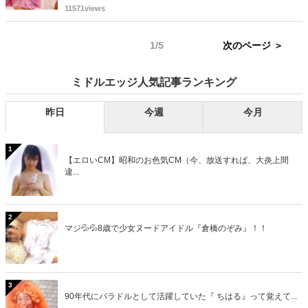
超ミニスカドレス＆美脚を披露し、ファンを中心に大きな話題となっ
11571views
ています。
1/5
次のページ ＞
ミドルエッジ人気記事ランキング
昨日
今週
今月
1
【エロいCM】昭和のお色気CM（今、放送すれば、大炎上間
違...
2
マジ💦💦8歳で少女ヌードアイドル『倉橋のぞみ』！！
3
90年代にバラドルとして活躍していた『 ちはる』って覚えて...