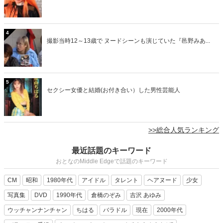
4
撮影当時12～13歳で ヌードシーンも演じていた『邑野みあ...
5
セクシー女優と結婚(お付き合い）した男性芸能人
>>総合人気ランキング
最近話題のキーワード
おとなのMiddle Edgeで話題のキーワード
CM
昭和
1980年代
アイドル
タレント
ヘアヌード
少女
写真集
DVD
1990年代
倉橋のぞみ
吉沢 あゆみ
ウッチャンナンチャン
ちはる
バラドル
現在
2000年代