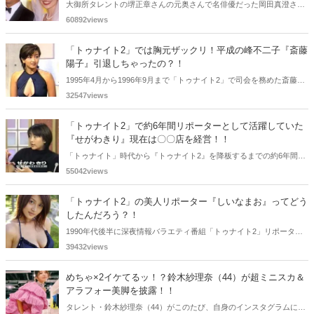
大御所タレントの堺正章さんの元奥さんで名俳優だった岡田真澄さん
の姪で知られる岡田美里さん。近年あまり見かけなくなったので、気
60892views
になりまとめてみました。
「トゥナイト2」では胸元ザックリ！平成の峰不二子『斎藤
陽子』引退しちゃったの？！
1995年4月から1996年9月まで「トゥナイト2」で司会を務めた斎藤陽
子さん、グラマラスな衣裳を身にまとった司会ぶりは有名でした。そ
32547views
の後、女優に転身されましたが、何時しか表舞台で見かけなくなりま
した・・・。
「トゥナイト2」で約6年間リポーターとして活躍していた
『せがわきり』現在は〇〇店を経営！！
「トゥナイト」時代から『トゥナイト2』を降板するまでの約6年間リ
ポーターとして活躍されていた「せがわきり」さん。2000年には児童
55042views
文学作家としての活動を開始し、現在は池尻大橋で〇〇店を経営して
ると言う・・・。
「トゥナイト2」の美人リポーター『しいなまお』ってどう
したんだろう？！
1990年代後半に深夜情報バラエティ番組「トゥナイト2」リポーター
を務め各現場から情報を提供してくれた美人レポーターのしいなまお
39432views
さん。「トゥナイト2」が番組終了と共に、彼女の露出が減少してい
きました。何があったのでしょうか？
めちゃ×2イケてるッ！？鈴木紗理奈（44）が超ミニスカ＆
アラフォー美脚を披露！！
タレント・鈴木紗理奈（44）がこのたび、自身のインスタグラムにて