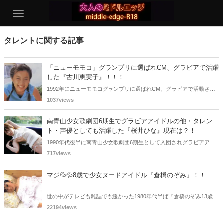
タレントに関する記事
「ニューモモコ」グランプリに選ばれCM、グラビアで活躍
した『古川恵実子』！！！
1992年にニューモモコグランプリに選ばれCM、グラビアで活動され
ていた古川恵実子さん。2010年3月頃まではラジオDJを担当されてい
1037views
ましたが、以降メディアで見かけなくなりました。気になりまとめて
みました。
南青山少女歌劇団6期生でグラビアアイドルの他・タレン
ト・声優としても活躍した『桜井ひな』現在は？！
1990年代後半に南青山少女歌劇団6期生として入団されグラビアアイ
ドル、女優、タレント、声優としても活躍した桜井ひなさん。懐かし
717views
く思いまとめてみました。
マジ💦💦8歳で少女ヌードアイドル『倉橋のぞみ』！！
世の中がテレビも雑誌でも緩かった1980年代半ば『倉橋のぞみ13歳』
で20万部を売り切るという空前の大ヒットを記録した少女ヌードアイ
22194views
ドルの倉橋のぞみさんをご紹介！！