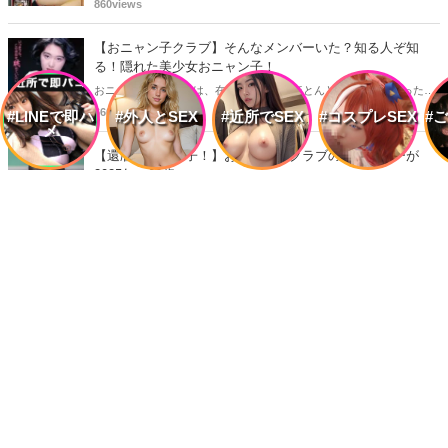
されることがありますが、同時に、"タレントとしての活躍" が再注目
860views
される良い機会にもなります。中には、かつてグラビアに登場し、き
わどいショットで多くの男性を魅了した女性も!? 今回は、そんなグラ
【おニャン子クラブ】そんなメンバーいた？知る人ぞ知
ビアで活躍した女性政治家6名をご紹介します。
る！隠れた美少女おニャン子！
おニャン子クラブには、在籍期間が短くほとんど活躍できなかったも
のの、知る人ぞ知る "美少女おニャン子" がいました。それも、強制的
660views
#LINEで即ハ
#外人とSEX
#近所でSEX
#コスプレSEX
#
メ
に脱退させられたおニャン子から、卒業後ヌードを披露したおニャン
子まで様々です。今回は、筆者の独断と偏見で、4人の "隠れ美少女お
【還暦おニャン子！】おニャン子クラブの元メンバーが
ニャン子" をご紹介します。
2025年に60歳に！
2025年、おニャン子クラブもついに還暦を迎える時代に入りました。
おニャン子クラブの元メンバーは全員が昭和40年代生まれで、そのう
424views
ち、2025年に最初に60歳となるのは昭和40年生まれ（1965年生ま
れ）の二人です。しかも、この二人には年齢以外の共通点もありま
「ニューモモコ」グランプリに選ばれCM、グラビアで活躍
す。さて、誰と誰でしょうか？
した『古川恵実子』！！！
1992年にニューモモコグランプリに選ばれCM、グラビアで活動され
ていた古川恵実子さん。2010年3月頃まではラジオDJを担当されてい
1043views
ましたが、以降メディアで見かけなくなりました。気になりまとめて
みました。
ミドルエッジ人気記事ランキング
昨日
今週
今月