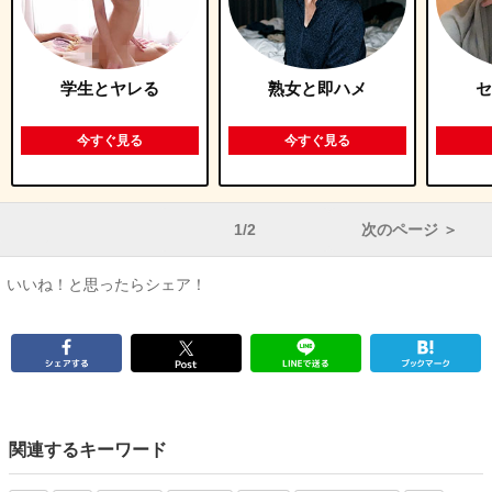
学生とヤレる
熟女と即ハメ
セ
今すぐ見る
今すぐ見る
1/2
次のページ ＞
いいね！と思ったらシェア！
関連するキーワード