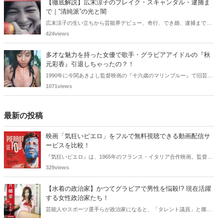
【徹底解説】広末涼子のブレイク・スキャンダル・逮捕ま
歌歌手をご紹介します。
で｜“清純派”の光と闇
広末涼子の生い立ちから芸能界デビュー、奇行、でき婚、逮捕までを
詳しく解説。同世代女優との比較やキャリアの転落の真相に迫りま
424views
す。
多才な魅力を持った女優で歌手・グラビアアイドルの『秋
元彩香』引退しちゃったの？！
1990年に今関あきよし監督映画の『十六歳のマリンブルー』で旧芸名
は古谷 玲香で主演デビューした秋元 彩香さん。映画やドラマ・歌手
1071views
としても活躍されていました。しかし2015年頃からメディアで見かけ
なくなりました。
最新の投稿
映画「気狂いピエロ」をフルで無料視聴できる動画配信サ
ービスを比較！
『気狂いピエロ』は、1965年のフランス・イタリア合作映画。監督は
ジャン＝リュック・ゴダール。アンナ・カリーナ、ジャン＝ポール・
329views
ベルモンドらが出演したこの作品を無料視聴できる動画配信サービス
をご紹介します。
【水着の政治家】かつてグラビアで男性を悩殺!? 現在活躍
する女性政治家たち！
芸能人やスポーツ選手らが政治家になると、「タレント議員」と揶揄