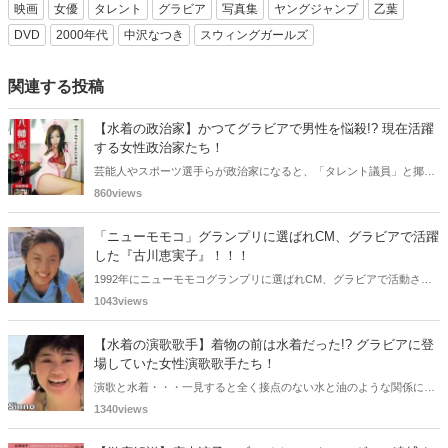
映画
女優
タレント
グラビア
写真集
ヤングジャンプ
乙葉
DVD
2000年代
中沢なつき
スウィングガールズ
関連する投稿
【水着の政治家】かつてグラビアで男性を悩殺!? 現在活躍
する女性政治家たち！
芸能人やスポーツ選手らが政治家になると、「タレント議員」と揶揄
されることがありますが、同時に、"タレントとしての活躍" が再注目
860views
される良い機会にもなります。中には、かつてグラビアに登場し、き
わどいショットで多くの男性を魅了した女性も!? 今回は、そんなグラ
「ニューモモコ」グランプリに選ばれCM、グラビアで活躍
ビアで活躍した女性政治家6名をご紹介します。
した『古川恵実子』！！！
1992年にニューモモコグランプリに選ばれCM、グラビアで活動され
ていた古川恵実子さん。2010年3月頃まではラジオDJを担当されてい
1043views
ましたが、以降メディアで見かけなくなりました。気になりまとめて
みました。
【水着の演歌歌手】着物の前は水着だった!? グラビアに登
場していた女性演歌歌手たち！
演歌と水着・・・一見すると全く接点のない水と油のような関係に思
えますが、実は、水着姿を披露した経験を持つ女性演歌歌手は何人か
1340views
存在します。中には、男性向け週刊誌のグラビアで大胆なビキニ姿を
披露した歌手も!? 今回は、水着姿を公開したことのある5人の女性演