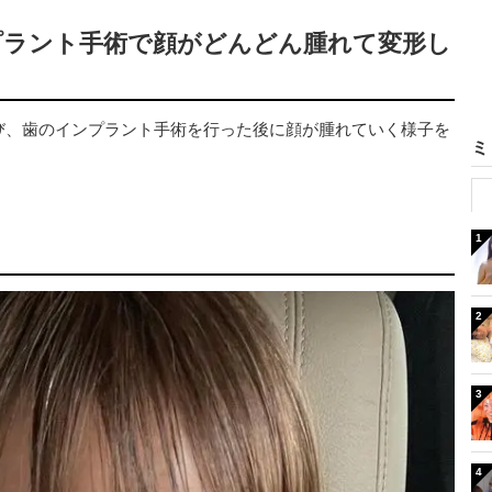
プラント手術で顔がどんどん腫れて変形し
び、歯のインプラント手術を行った後に顔が腫れていく様子を
ミ
。
1
2
3
4