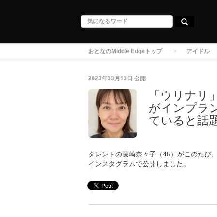
おとなのMiddle Edgeトップ
アイドル
2023年03月10日
公開
「ウリナリ」
がインプラ
ていると話
タレントの藤崎奈々子（45）がこのたび
インスタグラムで公開しました。