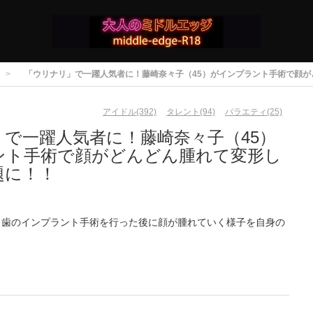
「ウリナリ」で一躍人気者に！藤崎奈々子（45）がインプラント手術で顔
アイドル(392)
タレント(94)
バラエティ(25)
で一躍人気者に！藤崎奈々子（45）
ント手術で顔がどんどん腫れて変形し
題に！！
、歯のインプラント手術を行った後に顔が腫れていく様子を自身の