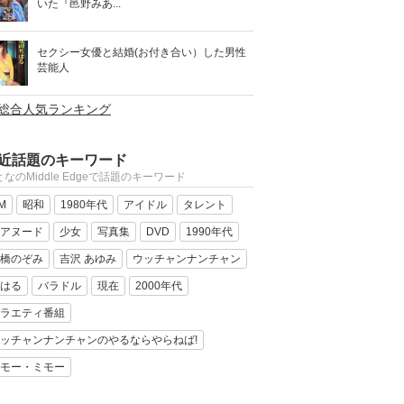
いた『邑野みあ...
セクシー女優と結婚(お付き合い）した男性
芸能人
>総合人気ランキング
近話題のキーワード
なのMiddle Edgeで話題のキーワード
M
昭和
1980年代
アイドル
タレント
アヌード
少女
写真集
DVD
1990年代
橋のぞみ
吉沢 あゆみ
ウッチャンナンチャン
はる
バラドル
現在
2000年代
ラエティ番組
ッチャンナンチャンのやるならやらねば!
モー・ミモー