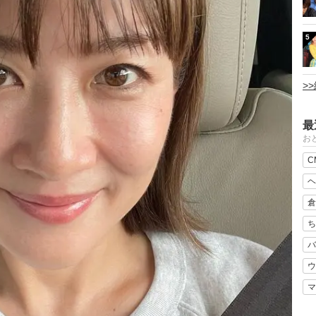
5
>
最
おと
C
ヘ
倉
ち
バ
ウ
マ