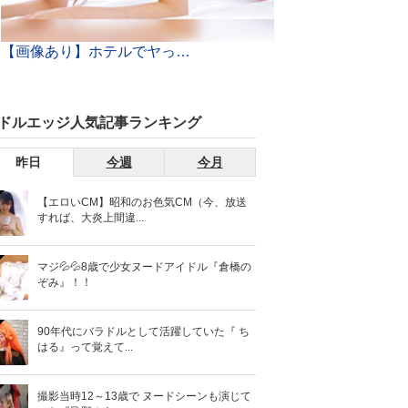
【画像あり】ホテルでヤって即解散する「ランチセックス」がまんさんの間で大流行ｗｗ世も末だわｗｗｗ
ドルエッジ人気記事ランキング
昨日
今週
今月
【エロいCM】昭和のお色気CM（今、放送
すれば、大炎上間違...
マジ💦💦8歳で少女ヌードアイドル『倉橋の
ぞみ』！！
90年代にバラドルとして活躍していた『 ち
はる』って覚えて...
撮影当時12～13歳で ヌードシーンも演じて