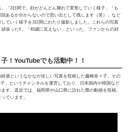
真。「3日間で、顔がどんどん腫れて変形していく様子」「も
何回あるか分からないので思い出として残します（笑）」など
形していく様子を3日間にわたり撮影しました。これらの写真
頑張った‼︎」「45歳に見えない」といった、ファンからの好
！YouTubeでも活動中！！
の経過というなかなか珍しい写真を投稿した藤崎奈々子。その
奈々子」というチャンネルを運営しており、日本国内や韓国など
います。直近では、福岡県や山口県に訪れた際の動画を投稿。
なっています。