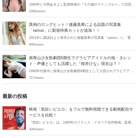
1990年に今関あきよし監督映画の『十六歳のマリンブルー』で旧芸名
は古谷 玲香で主演デビューした秋元 彩香さん。映画やドラマ・歌手
1065views
としても活躍されていました。しかし2015年頃からメディアで見かけ
なくなりました。
異例のロングヒット！後藤真希による話題の写真集
「ramus」に新規特典カットが追加！！
2021年に講談社より発売された後藤真希の写真集「ramus」に、電子
版限定特典として新たな5カットを追加した「電子書籍限定カット付
949views
き！後藤真希写真集 ramus」が現在好評発売中となっています。
南青山少女歌劇団6期生でグラビアアイドルの他・タレン
ト・声優としても活躍した『桜井ひな』現在は？！
1990年代後半に南青山少女歌劇団6期生として入団されグラビアアイ
ドル、女優、タレント、声優としても活躍した桜井ひなさん。懐かし
717views
く思いまとめてみました。
最新の投稿
映画「気狂いピエロ」をフルで無料視聴できる動画配信サ
ービスを比較！
『気狂いピエロ』は、1965年のフランス・イタリア合作映画。監督は
ジャン＝リュック・ゴダール。アンナ・カリーナ、ジャン＝ポール・
326views
ベルモンドらが出演したこの作品を無料視聴できる動画配信サービス