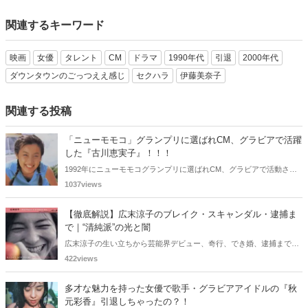
関連するキーワード
映画
女優
タレント
CM
ドラマ
1990年代
引退
2000年代
ダウンタウンのごっつええ感じ
セクハラ
伊藤美奈子
関連する投稿
「ニューモモコ」グランプリに選ばれCM、グラビアで活躍
した『古川恵実子』！！！
1992年にニューモモコグランプリに選ばれCM、グラビアで活動され
ていた古川恵実子さん。2010年3月頃まではラジオDJを担当されてい
1037views
ましたが、以降メディアで見かけなくなりました。気になりまとめて
みました。
【徹底解説】広末涼子のブレイク・スキャンダル・逮捕ま
で｜“清純派”の光と闇
広末涼子の生い立ちから芸能界デビュー、奇行、でき婚、逮捕までを
詳しく解説。同世代女優との比較やキャリアの転落の真相に迫りま
422views
す。
多才な魅力を持った女優で歌手・グラビアアイドルの『秋
元彩香』引退しちゃったの？！