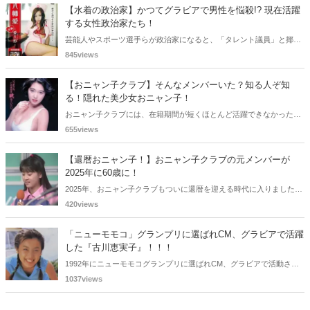
をご紹介します。
【水着の政治家】かつてグラビアで男性を悩殺!? 現在活躍
する女性政治家たち！
芸能人やスポーツ選手らが政治家になると、「タレント議員」と揶揄
されることがありますが、同時に、"タレントとしての活躍" が再注目
845views
される良い機会にもなります。中には、かつてグラビアに登場し、き
わどいショットで多くの男性を魅了した女性も!? 今回は、そんなグラ
【おニャン子クラブ】そんなメンバーいた？知る人ぞ知
ビアで活躍した女性政治家6名をご紹介します。
る！隠れた美少女おニャン子！
おニャン子クラブには、在籍期間が短くほとんど活躍できなかったも
のの、知る人ぞ知る "美少女おニャン子" がいました。それも、強制的
655views
に脱退させられたおニャン子から、卒業後ヌードを披露したおニャン
子まで様々です。今回は、筆者の独断と偏見で、4人の "隠れ美少女お
【還暦おニャン子！】おニャン子クラブの元メンバーが
ニャン子" をご紹介します。
2025年に60歳に！
2025年、おニャン子クラブもついに還暦を迎える時代に入りました。
おニャン子クラブの元メンバーは全員が昭和40年代生まれで、そのう
420views
ち、2025年に最初に60歳となるのは昭和40年生まれ（1965年生ま
れ）の二人です。しかも、この二人には年齢以外の共通点もありま
「ニューモモコ」グランプリに選ばれCM、グラビアで活躍
す。さて、誰と誰でしょうか？
した『古川恵実子』！！！
1992年にニューモモコグランプリに選ばれCM、グラビアで活動され
ていた古川恵実子さん。2010年3月頃まではラジオDJを担当されてい
1037views
ましたが、以降メディアで見かけなくなりました。気になりまとめて
みました。