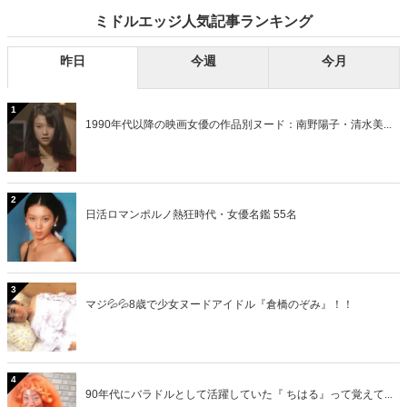
ミドルエッジ人気記事ランキング
昨日
今週
今月
1
1990年代以降の映画女優の作品別ヌード：南野陽子・清水美...
2
日活ロマンポルノ熱狂時代・女優名鑑 55名
3
マジ💦💦8歳で少女ヌードアイドル『倉橋のぞみ』！！
4
90年代にバラドルとして活躍していた『 ちはる』って覚えて...