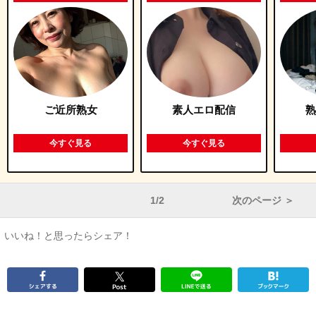
ご近所熟女
素人エロ配信
熟
今すぐ見る
今すぐ見る
1/2
次のページ ＞
いいね！と思ったらシェア！