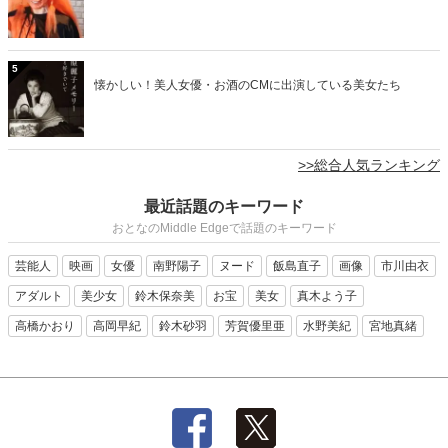
5
懐かしい！美人女優・お酒のCMに出演している美女たち
>>総合人気ランキング
最近話題のキーワード
おとなのMiddle Edgeで話題のキーワード
芸能人
映画
女優
南野陽子
ヌード
飯島直子
画像
市川由衣
アダルト
美少女
鈴木保奈美
お宝
美女
真木よう子
高橋かおり
高岡早紀
鈴木砂羽
芳賀優里亜
水野美紀
宮地真緒