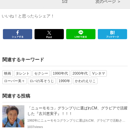
1/2
次のページ ＞
いいね！と思ったらシェア！
関連するキーワード
映画
タレント
セクシー
1990年代
2000年代
Vシネマ
ローバー美々
ロバの耳そうじ
1990年
かわのえりこ
関連する投稿
「ニューモモコ」グランプリに選ばれCM、グラビアで活躍
した『古川恵実子』！！！
1992年にニューモモコグランプリに選ばれCM、グラビアで活動され
ていた古川恵実子さん。2010年3月頃まではラジオDJを担当されてい
1037views