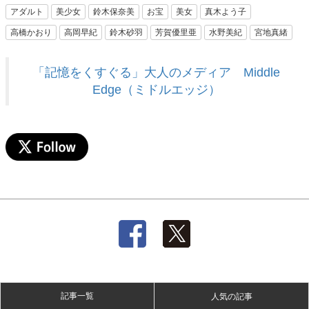
アダルト
美少女
鈴木保奈美
お宝
美女
真木よう子
高橋かおり
高岡早紀
鈴木砂羽
芳賀優里亜
水野美紀
宮地真緒
「記憶をくすぐる」大人のメディア Middle
Edge（ミドルエッジ）
記事一覧
人気の記事