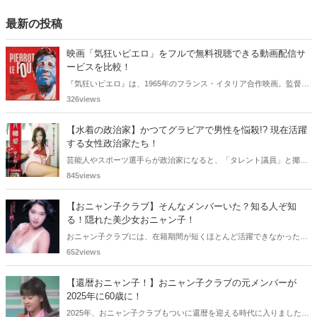
最新の投稿
映画「気狂いピエロ」をフルで無料視聴できる動画配信サ
ービスを比較！
『気狂いピエロ』は、1965年のフランス・イタリア合作映画。監督は
ジャン＝リュック・ゴダール。アンナ・カリーナ、ジャン＝ポール・
326views
ベルモンドらが出演したこの作品を無料視聴できる動画配信サービス
をご紹介します。
【水着の政治家】かつてグラビアで男性を悩殺!? 現在活躍
する女性政治家たち！
芸能人やスポーツ選手らが政治家になると、「タレント議員」と揶揄
されることがありますが、同時に、"タレントとしての活躍" が再注目
845views
される良い機会にもなります。中には、かつてグラビアに登場し、き
わどいショットで多くの男性を魅了した女性も!? 今回は、そんなグラ
【おニャン子クラブ】そんなメンバーいた？知る人ぞ知
ビアで活躍した女性政治家6名をご紹介します。
る！隠れた美少女おニャン子！
おニャン子クラブには、在籍期間が短くほとんど活躍できなかったも
のの、知る人ぞ知る "美少女おニャン子" がいました。それも、強制的
652views
に脱退させられたおニャン子から、卒業後ヌードを披露したおニャン
子まで様々です。今回は、筆者の独断と偏見で、4人の "隠れ美少女お
【還暦おニャン子！】おニャン子クラブの元メンバーが
ニャン子" をご紹介します。
2025年に60歳に！
2025年、おニャン子クラブもついに還暦を迎える時代に入りました。