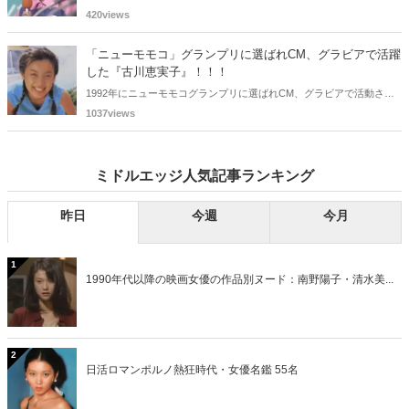
おニャン子クラブの元メンバーは全員が昭和40年代生まれで、そのう
420views
ち、2025年に最初に60歳となるのは昭和40年生まれ（1965年生ま
れ）の二人です。しかも、この二人には年齢以外の共通点もありま
「ニューモモコ」グランプリに選ばれCM、グラビアで活躍
す。さて、誰と誰でしょうか？
した『古川恵実子』！！！
1992年にニューモモコグランプリに選ばれCM、グラビアで活動され
ていた古川恵実子さん。2010年3月頃まではラジオDJを担当されてい
1037views
ましたが、以降メディアで見かけなくなりました。気になりまとめて
みました。
ミドルエッジ人気記事ランキング
昨日
今週
今月
1
1990年代以降の映画女優の作品別ヌード：南野陽子・清水美...
2
日活ロマンポルノ熱狂時代・女優名鑑 55名