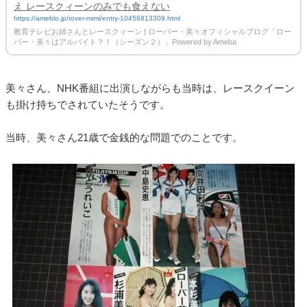
え レースクィーンのみでも食えない
https://ameblo.jp/rover-mimi/entry-10456813309.html
教育テレビお姉さんとレースクィーン | ローバー・美々オフィシャルブログ「ロー
バー・美々はアルバイト？！（シーズン２）」Powered by Ameba
美々さん、NHK番組に出演しながらも当時は、レースクイーン
も掛け持ちでされていたそうです。
当時、美々さん21歳で金銭的な問題でのことです。