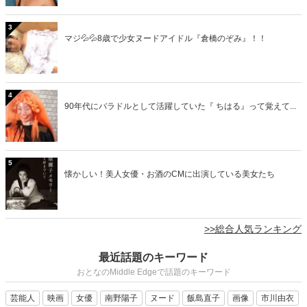
3
マジ💦💦8歳で少女ヌードアイドル『倉橋のぞみ』！！
4
90年代にバラドルとして活躍していた『 ちはる』って覚えて...
5
懐かしい！美人女優・お酒のCMに出演している美女たち
>>総合人気ランキング
最近話題のキーワード
おとなのMiddle Edgeで話題のキーワード
芸能人
映画
女優
南野陽子
ヌード
飯島直子
画像
市川由衣