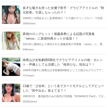
ましたが、以降メディアで見かけなくなりました。気になりまとめて
みました。
多才な魅力を持った女優で歌手・グラビアアイドルの『秋
元彩香』引退しちゃったの？！
1990年に今関あきよし監督映画の『十六歳のマリンブルー』で旧芸名
は古谷 玲香で主演デビューした秋元 彩香さん。映画やドラマ・歌手
1065views
としても活躍されていました。しかし2015年頃からメディアで見かけ
なくなりました。
異例のロングヒット！後藤真希による話題の写真集
「ramus」に新規特典カットが追加！！
2021年に講談社より発売された後藤真希の写真集「ramus」に、電子
版限定特典として新たな5カットを追加した「電子書籍限定カット付
949views
き！後藤真希写真集 ramus」が現在好評発売中となっています。
南青山少女歌劇団6期生でグラビアアイドルの他・タレン
ト・声優としても活躍した『桜井ひな』現在は？！
1990年代後半に南青山少女歌劇団6期生として入団されグラビアアイ
ドル、女優、タレント、声優としても活躍した桜井ひなさん。懐かし
717views
く思いまとめてみました。
13歳で「少女M」という名でヌードモデルとしてデビュー
した『田中みお』覚えてる？！
1982年9月、通信販売のみの発売の写真集『ROMANCE Part2』で少女
Mという特異な芸名でヌードモデルとしてデビューした田中みおさん
26325views
を覚えているであろうか・・・。懐かしく思いまとめてみました。