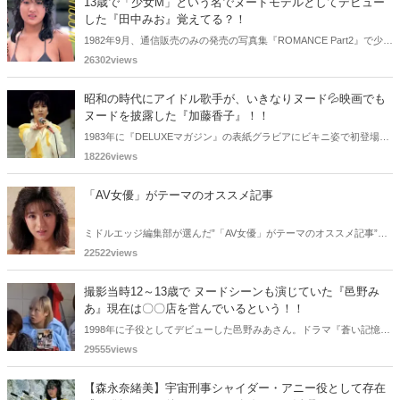
13歳で「少女M」という名でヌードモデルとしてデビュー
した『田中みお』覚えてる？！
1982年9月、通信販売のみの発売の写真集『ROMANCE Part2』で少女
Mという特異な芸名でヌードモデルとしてデビューした田中みおさん
26302views
を覚えているであろうか・・・。懐かしく思いまとめてみました。
昭和の時代にアイドル歌手が、いきなりヌード💦映画でも
ヌードを披露した『加藤香子』！！
1983年に『DELUXEマガジン』の表紙グラビアにビキニ姿で初登場
し、その巨乳のスタイルとうらはらな童顔で話題を集め翌年には歌手
18226views
デビューした加藤香子さん。映画でヌードを披露するも引退されてい
ます。
「AV女優」がテーマのオススメ記事
ミドルエッジ編集部が選んだ”「AV女優」がテーマのオススメ記事”。
数多くの記事から厳選したものをご紹介します！！
22522views
撮影当時12～13歳で ヌードシーンも演じていた『邑野み
あ』現在は〇〇店を営んでいるという！！
1998年に子役としてデビューした邑野みあさん。ドラマ『蒼い記憶』
や『永遠の仔』・『青春の門』等で地上波放送ながらヌードシーンを
29555views
演じ特に前2作は撮影時12歳・13歳で全裸で挑んでいました。2008年
頃に芸能界を引退され現在は川崎市で〇〇店を営んでいると言いま
【森永奈緒美】宇宙刑事シャイダー・アニー役として存在
す。