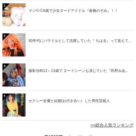
2
マジ💦💦8歳で少女ヌードアイドル『倉橋のぞみ』！！
3
90年代にバラドルとして活躍していた『 ちはる』って覚えて...
4
撮影当時12～13歳で ヌードシーンも演じていた『邑野みあ...
5
セクシー女優と結婚(お付き合い）した男性芸能人
>>総合人気ランキング