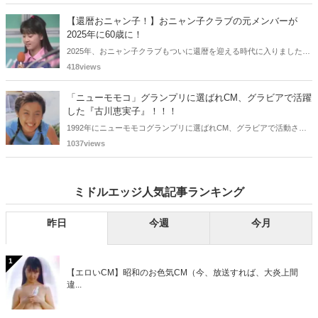
に脱退させられたおニャン子から、卒業後ヌードを披露したおニャン
子まで様々です。今回は、筆者の独断と偏見で、4人の "隠れ美少女お
【還暦おニャン子！】おニャン子クラブの元メンバーが
ニャン子" をご紹介します。
2025年に60歳に！
2025年、おニャン子クラブもついに還暦を迎える時代に入りました。
おニャン子クラブの元メンバーは全員が昭和40年代生まれで、そのう
418views
ち、2025年に最初に60歳となるのは昭和40年生まれ（1965年生ま
れ）の二人です。しかも、この二人には年齢以外の共通点もありま
「ニューモモコ」グランプリに選ばれCM、グラビアで活躍
す。さて、誰と誰でしょうか？
した『古川恵実子』！！！
1992年にニューモモコグランプリに選ばれCM、グラビアで活動され
ていた古川恵実子さん。2010年3月頃まではラジオDJを担当されてい
1037views
ましたが、以降メディアで見かけなくなりました。気になりまとめて
みました。
ミドルエッジ人気記事ランキング
昨日
今週
今月
1
【エロいCM】昭和のお色気CM（今、放送すれば、大炎上間
違...