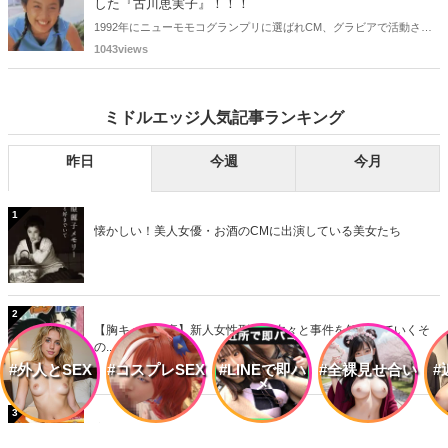
した『古川恵実子』！！！
1992年にニューモモコグランプリに選ばれCM、グラビアで活動され
ていた古川恵実子さん。2010年3月頃まではラジオDJを担当されてい
1043views
ましたが、以降メディアで見かけなくなりました。気になりまとめて
みました。
ミドルエッジ人気記事ランキング
昨日
今週
今月
1
懐かしい！美人女優・お酒のCMに出演している美女たち
2
【胸キュン刑事】新人女性刑事が次々と事件を解決していくそ
の...
#外人とSEX
#コスプレSEX
#LINEで即ハ
#全裸見せ合い
#
メ
3
実写化していた伝説的お色気漫画！！