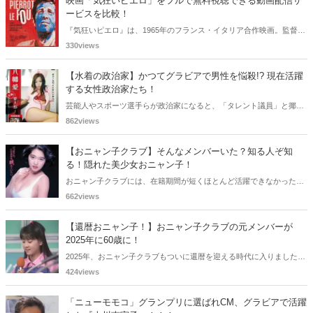
映画「気狂いピエロ」をフルで無料視聴できる動画配信サ
ービスを比較！
『気狂いピエロ』は、1965年のフランス・イタリア合作映画。監督は
ジャン＝リュック・ゴダール。アンナ・カリーナ、ジャン＝ポール・
330views
ベルモンドらが出演したこの作品を無料視聴できる動画配信サービス
をご紹介します。
【水着の政治家】かつてグラビアで男性を悩殺!? 現在活躍
する女性政治家たち！
芸能人やスポーツ選手らが政治家になると、「タレント議員」と揶揄
されることがありますが、同時に、"タレントとしての活躍" が再注目
862views
される良い機会にもなります。中には、かつてグラビアに登場し、き
わどいショットで多くの男性を魅了した女性も!? 今回は、そんなグラ
【おニャン子クラブ】そんなメンバーいた？知る人ぞ知
ビアで活躍した女性政治家6名をご紹介します。
る！隠れた美少女おニャン子！
おニャン子クラブには、在籍期間が短くほとんど活躍できなかったも
のの、知る人ぞ知る "美少女おニャン子" がいました。それも、強制的
662views
に脱退させられたおニャン子から、卒業後ヌードを披露したおニャン
子まで様々です。今回は、筆者の独断と偏見で、4人の "隠れ美少女お
【還暦おニャン子！】おニャン子クラブの元メンバーが
ニャン子" をご紹介します。
2025年に60歳に！
2025年、おニャン子クラブもついに還暦を迎える時代に入りました。
おニャン子クラブの元メンバーは全員が昭和40年代生まれで、そのう
424views
ち、2025年に最初に60歳となるのは昭和40年生まれ（1965年生ま
れ）の二人です。しかも、この二人には年齢以外の共通点もありま
「ニューモモコ」グランプリに選ばれCM、グラビアで活躍
す。さて、誰と誰でしょうか？