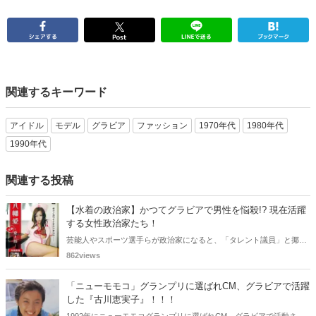
関連するキーワード
アイドル
モデル
グラビア
ファッション
1970年代
1980年代
1990年代
関連する投稿
【水着の政治家】かつてグラビアで男性を悩殺!? 現在活躍
する女性政治家たち！
芸能人やスポーツ選手らが政治家になると、「タレント議員」と揶揄
されることがありますが、同時に、"タレントとしての活躍" が再注目
862views
される良い機会にもなります。中には、かつてグラビアに登場し、き
わどいショットで多くの男性を魅了した女性も!? 今回は、そんなグラ
「ニューモモコ」グランプリに選ばれCM、グラビアで活躍
ビアで活躍した女性政治家6名をご紹介します。
した『古川恵実子』！！！