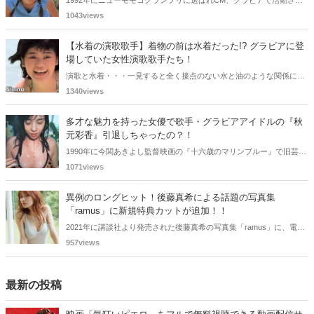
1992年にニューモモコグランプリに選ばれCM、グラビアで活動され
ていた古川恵実子さん。2010年3月頃まではラジオDJを担当されてい
1043views
ましたが、以降メディアで見かけなくなりました。気になりまとめて
みました。
【水着の演歌歌手】着物の前は水着だった!? グラビアに登
場していた女性演歌歌手たち！
演歌と水着・・・一見すると全く接点のない水と油のような関係に思
えますが、実は、水着姿を披露した経験を持つ女性演歌歌手は何人か
1340views
存在します。中には、男性向け週刊誌のグラビアで大胆なビキニ姿を
披露した歌手も!? 今回は、水着姿を公開したことのある5人の女性演
多才な魅力を持った女優で歌手・グラビアアイドルの『秋
歌歌手をご紹介します。
元彩香』引退しちゃったの？！
1990年に今関あきよし監督映画の『十六歳のマリンブルー』で旧芸名
は古谷 玲香で主演デビューした秋元 彩香さん。映画やドラマ・歌手
1071views
としても活躍されていました。しかし2015年頃からメディアで見かけ
なくなりました。
異例のロングヒット！後藤真希による話題の写真集
「ramus」に新規特典カットが追加！！
2021年に講談社より発売された後藤真希の写真集「ramus」に、電子
版限定特典として新たな5カットを追加した「電子書籍限定カット付
957views
き！後藤真希写真集 ramus」が現在好評発売中となっています。
最新の投稿