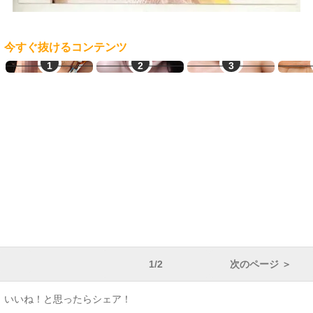
今すぐ抜けるコンテンツ
ご近所即ヤリ
素人オナニー
オナ配信中ー
J
1/2
次のページ ＞
いいね！と思ったらシェア！