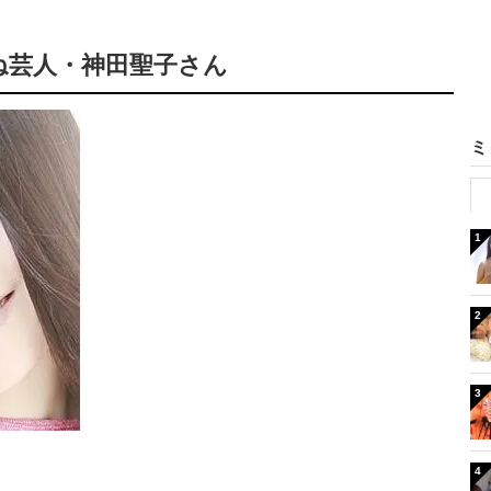
ね芸人・神田聖子さん
ミ
1
2
3
4