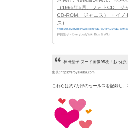
（1995年5月、フォトCD、ジ
CD-ROM、ジャニス） ・イ
ス）
https://ja.everybodywiki.com/%E7%A5%9E%E7
神田聖子 - EverybodyWiki Bios & Wiki
神田聖子 ヌード画像95枚！おっぱ
出典:
https://eroyakuba.com
これらは約7万部のセールスを記録し、