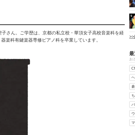
5
田聖子さん。ご学歴は、京都の私立校・華頂女子高校音楽科を経
>
・器楽科有鍵楽器専修ピアノ科を卒業しています。
最
おと
C
ヘ
倉
ち
バ
ウ
マ