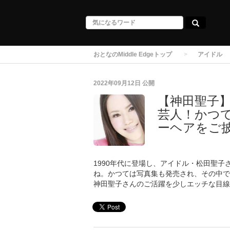
おとなのMiddle Edgeトップ
アイドル
2022年09月12日
公開
【神田聖子
芸人！かつ
ーヘアをご
1990年代に登場し、アイドル・松田聖
ね。かつては写真集も発売され、その中で
神田聖子さんのご活躍を少しエッチな目線