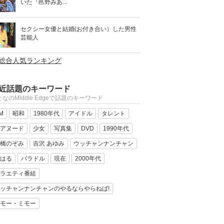
いた『邑野みあ...
セクシー女優と結婚(お付き合い）した男性
芸能人
>総合人気ランキング
近話題のキーワード
なのMiddle Edgeで話題のキーワード
M
昭和
1980年代
アイドル
タレント
アヌード
少女
写真集
DVD
1990年代
橋のぞみ
吉沢 あゆみ
ウッチャンナンチャン
はる
バラドル
現在
2000年代
ラエティ番組
ッチャンナンチャンのやるならやらねば!
モー・ミモー