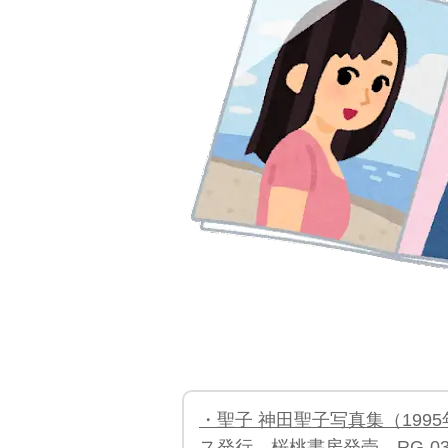
・聖子 神田聖子写真集（19
ス発行、桜桃書房発売、RG-037