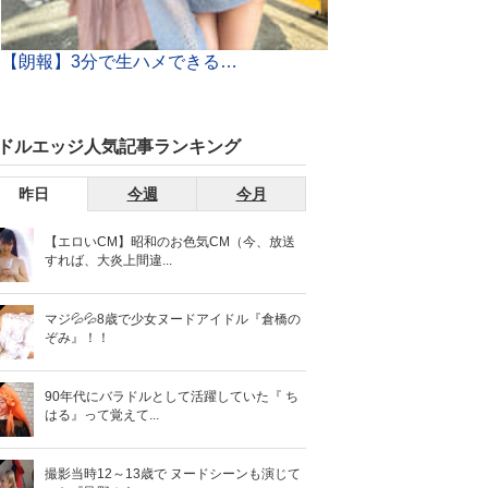
【朗報】3分で生ハメできる伝説のLINEグループがヤりたい放題すぎるｗｗｗ
ドルエッジ人気記事ランキング
昨日
今週
今月
【エロいCM】昭和のお色気CM（今、放送
すれば、大炎上間違...
マジ💦💦8歳で少女ヌードアイドル『倉橋の
ぞみ』！！
90年代にバラドルとして活躍していた『 ち
はる』って覚えて...
撮影当時12～13歳で ヌードシーンも演じて