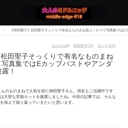
【神田聖子】松田聖子そっくりで有名なものまね芸人！かつて写真集ではE
ものまね(9)
松田聖子(19)
モノマネ(2)
】松田聖子そっくりで有名なものまね
て写真集ではEカップバストやアンダ
披露！
子さんのものまねで人気を得た神田聖子さん。現在もご活躍中です
は大胆な官能カットを披露しましたね。今回の記事では、そんな
を加えて振り返っていきたいと思います。