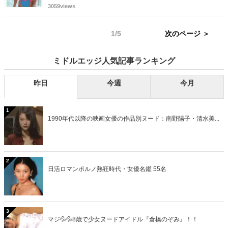
れているテレカもあり高価格で取引されています。中でも、アイドル
3059views
やグラビア系の写真がプリントされているテレカは人気が高いとのこ
と。希少価値のある物は、高値で買い取られることもあるようです。
1/5
次のページ ＞
今回は昭和の女性アイドルたちや、人気タレントのテレカをまとめま
した。コレクターの需要により、相場は変動するようですが、希少価
値のあるアイドルテレカも併せてご紹介します。
ミドルエッジ人気記事ランキング
昨日
今週
今月
1
1990年代以降の映画女優の作品別ヌード：南野陽子・清水美...
2
日活ロマンポルノ熱狂時代・女優名鑑 55名
3
マジ💦💦8歳で少女ヌードアイドル『倉橋のぞみ』！！