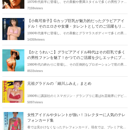
る！
1970年代前半に登場し、その美貌や豊満スタイルで多くの男性ファン
を魅了した丘ナオミさん。セックスシンボルとして活躍され、かつて
7159views
披露した官能シーンのエロさに胸や股間を熱くしたミドルエッジは少
なくないでしょう。今回の記事では、そんな丘ナオミさんの軌跡をエ
【小島可奈子】Gカップ巨乳が魅力的だったグラビアアイ
ッチな目線を加えて振り返っていきます。
ドル！そのエロさや女優・タレントとしてのご活躍もリサ
ーチ！
1990年代後半に登場し、その美貌とグラマラスボディーで多くの男性
ユーザーを魅了した小島可奈子さん。女優・タレントとしてもご活躍
14359views
されていました。今回の記事では、そんな小島可奈子さんの軌跡をエ
ッチな目線を加えて振り返っていきたいと思います。
【かとうれいこ】グラビアアイドル時代はその巨乳で多く
の男性ファンを魅了！かつてのご活躍を少しエッチにプレ
イバック！
1980年代の終わりに登場し、その圧倒的なプロポーションで世の男性
ユーザーを虜にした、かとうれいこさん。彼女のたわわに実ったおっ
8533views
ぱいは圧巻で、グラビア界における存在感は絶大でしたね。今回の記
事では、そんなかとうれいこさんにスポットを当て、その軌跡をエッ
元祖グラドルの「細川ふみえ」まとめ
チな目線を加えて振り返っていきたいと思います。
1990年に講談社のミスマガジン・グランプリに選ばれ芸能界にデビュ
ーした細川ふみえさん。90年代ナイスバディ代表の細川ふみえさんで
5097views
すが、現在でも名の知れた存在感があるのではないでしょうか。今回
はナイスバディな細川ふみえさんをまとめていきたいと思います。
女性アイドルやタレントが強い！コレクターに人気のテレ
フォンカード集
巷では見かけなくなったテレフォンカード。現在では、プレミア化さ