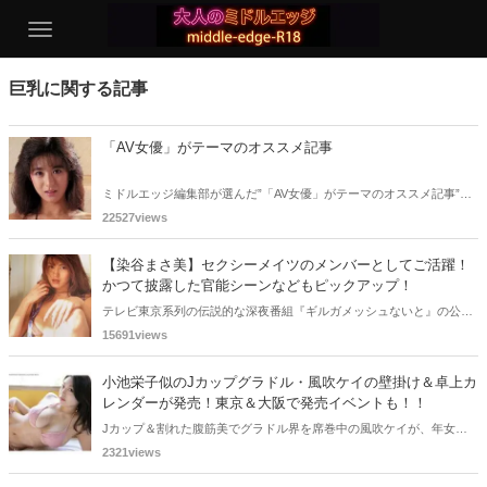
巨乳に関する記事
「AV女優」がテーマのオススメ記事
ミドルエッジ編集部が選んだ”「AV女優」がテーマのオススメ記事”。
数多くの記事から厳選したものをご紹介します！！
22527views
【染谷まさ美】セクシーメイツのメンバーとしてご活躍！
かつて披露した官能シーンなどもピックアップ！
テレビ東京系列の伝説的な深夜番組『ギルガメッシュないと』の公開
オーディションにて生まれたユニット『セクシーメイツ』。かつて、
15691views
そのメンバーとして活躍した染谷まさ美さんに注目したいと思いま
す。そのセクシーぶりは、当時、多くの青少年の股間を熱くしたもの
小池栄子似のJカップグラドル・風吹ケイの壁掛け＆卓上カ
です。そんな彼女の軌跡を振り返っていきましょう。
レンダーが発売！東京＆大阪で発売イベントも！！
Jカップ＆割れた腹筋美でグラドル界を席巻中の風吹ケイが、年女
（24歳）を記念した（誕生日の4月5日始まり）カレンダーを3月31日
2321views
に発売します。