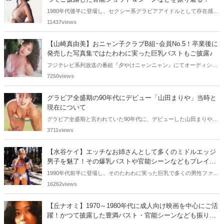
1980年代後半に登場し、セクシー系グラビアアイドルとして存在感を
発揮した大原麻琴さん。そのダイナマイトボディー・爆乳バストの衝
11437views
撃が凄くて、当時、多くの男性ファンの視線を釘付けにしました。今
回の記事では、そんな大原麻琴さんの軌跡をエッチな目線を含めて振
【山崎真由美】おニャン子クラブB組･会員No.5！卒業後に
り返っていきます。
発売した写真集ではたわわに実った巨乳バストもご披露♪
フジテレビ系列放送の番組『夕やけニャンニャン』にてオーディショ
ンに合格し、中学生版のB組・会員No.5としてご活躍した山崎真由美
7250views
さん。『夕やけニャンニャン』最終回にも出演されていましたね。そ
の後は写真集で官能ショットを披露し、その巨乳ぶりは多くの男性フ
グラビア全盛期の90年代にデビュー「山田まりや」当時と
ァンを魅了しました。今回の記事は、そんな山崎真由美さんについて
現在について
です。
グラビア全盛期と言われていた90年代に、デビューした山田まりやさ
ん。バストが大きいという意識もなかったと言う山田まりやさんのグ
3711views
ラビア時代や、ウルトラマン時代、そして現在についてまとめまし
た。グラビアやバラエティにひっぱりだこだった、天真爛漫な山田ま
【水谷ケイ】エッチなお姉さんとして多くのミドルエッジ
りやさんをみていきましょう。
男子を魅了！その爆乳バストや官能シーンなどもプレイバ
ック！
1990年代前半に登場し、そのたわわに実った巨乳で多くの男性ファン
を魅了した水谷ケイさん。セックスシンボルとしてご活躍され、ブレ
16262views
ず、ずっとセクシー路線で存在感を発揮しておられます。今回の記事
では、そんな水谷ケイさんのデビューから現在までの軌跡を振り返っ
【丘ナオミ】1970～1980年代に成人向け映画を中心にご活
ていきます。
躍！かつて披露した豊満バスト・官能シーンなども振り返