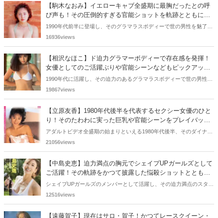
【駒木なおみ】イエローキャブ全盛期に最胸だったとの呼
び声も！その圧倒的すぎる官能ショットを軌跡とともにプ
レイバック！
1990年代前半に登場し、そのグラマラスボディーで世の男性を魅了し
た駒木なおみさん。その迫力のある胸元は、イエローキャブ史上
16936views
最”胸”との呼び声があります。今回の記事では、そんな駒木なおみさ
んにフォーカスし、その軌跡をエッチな目線を加えて振り返っていき
【相沢なほこ】ド迫力グラマーボディーで存在感を発揮！
たいと思います。
女優としてのご活躍ぶりや官能シーンなどもピックアッ
プ！
1990年代に活躍し、その迫力のあるグラマラスボディーで世の男性フ
ァンを視線を胸元に釘付けにした相沢なほこさん。巨乳好きのミドル
19867views
エッジ世代なら、彼女のエロい身体つきを覚えているのではないでし
ょうか。今回の記事では、相沢なほこさんの軌跡をエロ目線たっぷり
【立原友香】1980年代後半を代表するセクシー女優のひと
でご紹介させていただきます。
り！そのたわわに実った巨乳や官能シーンをプレイバッ
ク！
アダルトビデオ全盛期の始まりといえる1980年代後半、そのダイナマ
イトボディーで多くの男性ファンを魅了した立原友香さん。AV女優と
21056views
しての活動は一年ほどで、その後は女優・ モデルとしても存在感を発
揮しましたね。今回の記事では、そんな立原友香さんの軌跡をエロ目
【中島史恵】迫力満点の胸元でシェイプUPガールズとして
線を踏まえて振り返っていきたいと思います。
ご活躍！その軌跡をかつて披露した悩殺ショットとともに
振り返る！
シェイプUPガールズのメンバーとして活躍し、その迫力満点のスタイ
ルで多くの男性ファンを魅了した中島史恵さん。タレント・女優とし
12516views
ても活躍されていましたね。今回の記事では、そんな中島史恵さんに
スポットを当て、その軌跡をエッチな目線を加えて振り返っていきた
【遠藤賀子】現在はサロ・賀子！かつてレースクイーン・