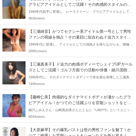
いと思います。
グラビアアイドルとしてご活躍！その肉感的スタイルの衝
撃が凄すぎる！
1990年代前半に登場し、レースクイーン・グラビアアイドルとして、
その存在感を大いに発揮した遠藤賀子さん。彼女のもつグラマラスボ
9616views
ディーは衝撃的で、写真集『border』にて披露した一糸まとわぬ姿に
股間を熱くしたミドルエッジ世代は少なくないでしょう。今回の記事
【三浦綺音】かつてセクシー系アイドル第一号として男性
では、そんな遠藤賀子さんの軌跡を振り返っていきます。
ファンの視線を独占！その童顔に似合わぬド迫力スタイル
はインパクト抜群！
1990年代に登場し、アイドルとしての清純さを保ちながらも、積極的
に脱いで、世の男性ファンを魅了し続けた三浦綺音さん。ヌードル第
20951views
1号として有名ですね。現在でいうロリ巨乳という言葉は、そのま
ま、彼女に当てはまります。今回の記事では、そんな三浦綺音さんの
【三瀬真美子】ド迫力の肉感ボディーでシェイプUPガール
軌跡をエロ目線を踏まえて振り返っていきたいと思います。
ズとしてご活躍！ゴルフ方面での活動や俳優・細川茂樹と
の結婚も！
1990年代に、そのダイナマイトボディーで存在感を発揮した三瀬真美
子さん。そのたわわに実った巨乳はHカップといわれ、当時、多くの
7449views
男性ファンを魅了しました。シェイプUPガールズとしてのご活躍ぶり
も懐かしいですね。ゴルファーとしての活動や俳優・細川茂樹さんと
【藤崎仁美】肉感的なダイナマイトボディが凄かったグラ
の結婚なども振り返っていきたいと思います。
ビアアイドル！かつてのご活躍ぶりを官能ショットをとも
に振り返る！
細川ふみえさん・山崎真由美さんとともに『LADY'S』というユニット
を組んで活躍していた藤崎仁美さん。そのたわわに実った巨乳は多く
6043views
の男性ファンを魅了しました。今回の記事では、そんな藤崎仁美さん
の軌跡を官能ショットを一緒に振り返っていきます。
【大原麻琴】その爆乳バストは世の男性ファンを魅了！か
つてご披露した官能ショット＆シーンなどを振り返る！