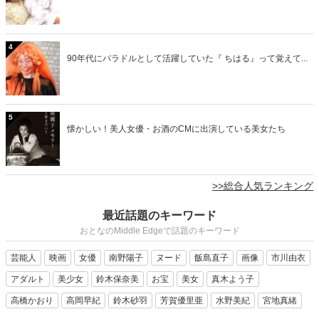
4
90年代にバラドルとして活躍していた『 ちはる』って覚えて...
5
懐かしい！美人女優・お酒のCMに出演している美女たち
>>総合人気ランキング
最近話題のキーワード
おとなのMiddle Edgeで話題のキーワード
芸能人
映画
女優
南野陽子
ヌード
飯島直子
画像
市川由衣
アダルト
美少女
鈴木保奈美
お宝
美女
真木よう子
高橋かおり
高岡早紀
鈴木砂羽
芳賀優里亜
水野美紀
宮地真緒