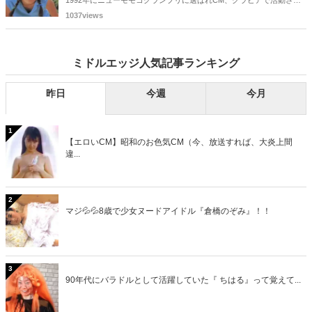
1992年にニューモモコグランプリに選ばれCM、グラビアで活動され
ていた古川恵実子さん。2010年3月頃まではラジオDJを担当されてい
1037views
ましたが、以降メディアで見かけなくなりました。気になりまとめて
みました。
ミドルエッジ人気記事ランキング
昨日
今週
今月
1
【エロいCM】昭和のお色気CM（今、放送すれば、大炎上間
違...
2
マジ💦💦8歳で少女ヌードアイドル『倉橋のぞみ』！！
3
90年代にバラドルとして活躍していた『 ちはる』って覚えて...