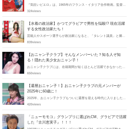
『気狂いピエロ』は、1965年のフランス・イタリア合作映画。監督は
ジャン＝リュック・ゴダール。アンナ・カリーナ、ジャン＝ポール・
324views
ベルモンドらが出演したこの作品を無料視聴できる動画配信サービス
をご紹介します。
【水着の政治家】かつてグラビアで男性を悩殺!? 現在活躍
する女性政治家たち！
芸能人やスポーツ選手らが政治家になると、「タレント議員」と揶揄
されることがありますが、同時に、"タレントとしての活躍" が再注目
839views
される良い機会にもなります。中には、かつてグラビアに登場し、き
わどいショットで多くの男性を魅了した女性も!? 今回は、そんなグラ
【おニャン子クラブ】そんなメンバーいた？知る人ぞ知
ビアで活躍した女性政治家6名をご紹介します。
る！隠れた美少女おニャン子！
おニャン子クラブには、在籍期間が短くほとんど活躍できなかったも
のの、知る人ぞ知る "美少女おニャン子" がいました。それも、強制的
650views
に脱退させられたおニャン子から、卒業後ヌードを披露したおニャン
子まで様々です。今回は、筆者の独断と偏見で、4人の "隠れ美少女お
【還暦おニャン子！】おニャン子クラブの元メンバーが
ニャン子" をご紹介します。
2025年に60歳に！
2025年、おニャン子クラブもついに還暦を迎える時代に入りました。
おニャン子クラブの元メンバーは全員が昭和40年代生まれで、そのう
420views
ち、2025年に最初に60歳となるのは昭和40年生まれ（1965年生ま
れ）の二人です。しかも、この二人には年齢以外の共通点もありま
「ニューモモコ」グランプリに選ばれCM、グラビアで活躍
す。さて、誰と誰でしょうか？
した『古川恵実子』！！！