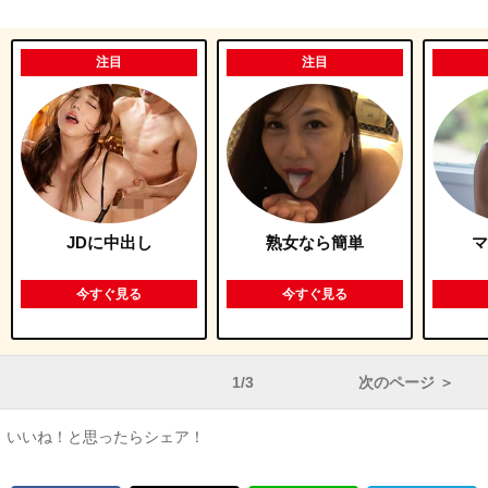
注目
注目
JDに中出し
熟女なら簡単
マ
今すぐ見る
今すぐ見る
1/3
次のページ ＞
いいね！と思ったらシェア！