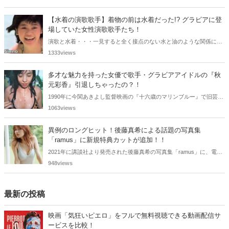
ましたが、以降メディアで見かけなくなりました。気になりまとめて
みました。
【水着の演歌歌手】着物の前は水着だった!? グラビアに登
場していた女性演歌歌手たち！
演歌と水着・・・一見すると全く接点のない水と油のような関係に思
えますが、実は、水着姿を披露した経験を持つ女性演歌歌手は何人か
1333views
存在します。中には、男性向け週刊誌のグラビアで大胆なビキニ姿を
披露した歌手も!? 今回は、水着姿を公開したことのある5人の女性演
多才な魅力を持った女優で歌手・グラビアアイドルの『秋
歌歌手をご紹介します。
元彩香』引退しちゃったの？！
1990年に今関あきよし監督映画の『十六歳のマリンブルー』で旧芸名
は古谷 玲香で主演デビューした秋元 彩香さん。映画やドラマ・歌手
1063views
としても活躍されていました。しかし2015年頃からメディアで見かけ
なくなりました。
異例のロングヒット！後藤真希による話題の写真集
「ramus」に新規特典カットが追加！！
2021年に講談社より発売された後藤真希の写真集「ramus」に、電子
版限定特典として新たな5カットを追加した「電子書籍限定カット付
948views
き！後藤真希写真集 ramus」が現在好評発売中となっています。
最新の投稿
映画「気狂いピエロ」をフルで無料視聴できる動画配信サ
ービスを比較！