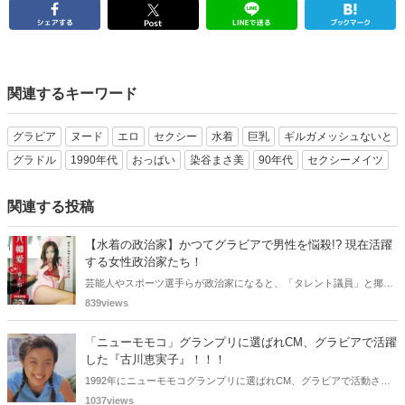
関連するキーワード
グラビア
ヌード
エロ
セクシー
水着
巨乳
ギルガメッシュないと
グラドル
1990年代
おっぱい
染谷まさ美
90年代
セクシーメイツ
関連する投稿
【水着の政治家】かつてグラビアで男性を悩殺!? 現在活躍
する女性政治家たち！
芸能人やスポーツ選手らが政治家になると、「タレント議員」と揶揄
されることがありますが、同時に、"タレントとしての活躍" が再注目
839views
される良い機会にもなります。中には、かつてグラビアに登場し、き
わどいショットで多くの男性を魅了した女性も!? 今回は、そんなグラ
「ニューモモコ」グランプリに選ばれCM、グラビアで活躍
ビアで活躍した女性政治家6名をご紹介します。
した『古川恵実子』！！！
1992年にニューモモコグランプリに選ばれCM、グラビアで活動され
ていた古川恵実子さん。2010年3月頃まではラジオDJを担当されてい
1037views