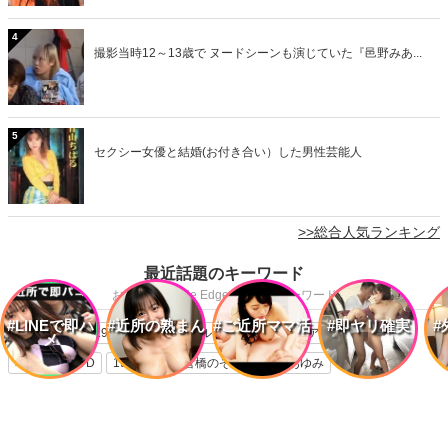
4
撮影当時12～13歳で ヌードシーンも演じていた『邑野みあ...
5
セクシー女優と結婚(お付き合い）した男性芸能人
>>総合人気ランキング
最近話題のキーワード
おとなのMiddle Edgeで話題のキーワード
#LINEで即ハ
#近所の熟まん
#ご近所ママ活
#即ヤリ確実
#
CM
昭和
1980年代
アイドル
タレント
ヘアヌード
少女
メ
写真集
DVD
1990年代
倉橋のぞみ
吉沢 あゆみ
ウッチャンナンチャン
ちはる
バラドル
現在
2000年代
バラエティ番組
ウッチャンナンチャンのやるならやらねば!