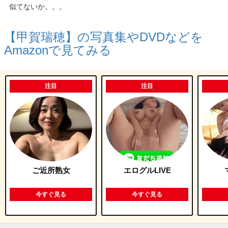
似てないか。。。
【甲賀瑞穂】
の写真集やDVDなどを
Amazon
で見てみる
注目
注目
ご近所熟女
エログルLIVE
今すぐ見る
今すぐ見る