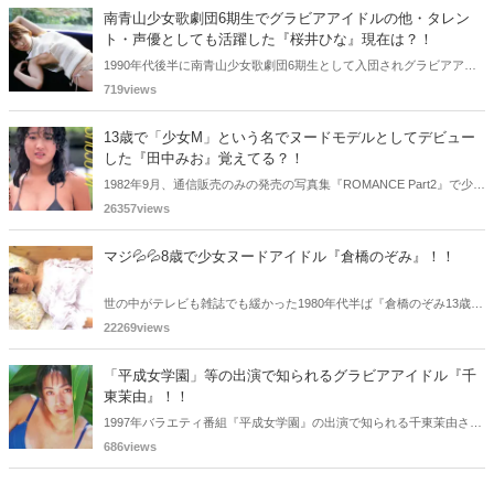
みました。
南青山少女歌劇団6期生でグラビアアイドルの他・タレン
ト・声優としても活躍した『桜井ひな』現在は？！
1990年代後半に南青山少女歌劇団6期生として入団されグラビアアイ
ドル、女優、タレント、声優としても活躍した桜井ひなさん。懐かし
719views
く思いまとめてみました。
13歳で「少女M」という名でヌードモデルとしてデビュー
した『田中みお』覚えてる？！
1982年9月、通信販売のみの発売の写真集『ROMANCE Part2』で少女
Mという特異な芸名でヌードモデルとしてデビューした田中みおさん
26357views
を覚えているであろうか・・・。懐かしく思いまとめてみました。
マジ💦💦8歳で少女ヌードアイドル『倉橋のぞみ』！！
世の中がテレビも雑誌でも緩かった1980年代半ば『倉橋のぞみ13歳』
で20万部を売り切るという空前の大ヒットを記録した少女ヌードアイ
22269views
ドルの倉橋のぞみさんをご紹介！！
「平成女学園」等の出演で知られるグラビアアイドル『千
東茉由』！！
1997年バラエティ番組『平成女学園』の出演で知られる千東茉由さ
ん。活動期間も短く僅か2年くらいで引退されました。懐かしく思い
686views
まとめてみました。