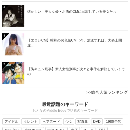
3
懐かしい！美人女優・お酒のCMに出演している美女たち
4
【エロいCM】昭和のお色気CM（今、放送すれば、大炎上間
違...
5
【胸キュン刑事】新人女性刑事が次々と事件を解決していくそ
の...
>>総合人気ランキング
最近話題のキーワード
おとなのMiddle Edgeで話題のキーワード
アイドル
タレント
ヘアヌード
少女
写真集
DVD
1980年代