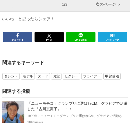
1/3
次のページ ＞
いいね！と思ったらシェア！
関連するキーワード
タレント
モデル
ヌード
お宝
セクシー
フライデー
甲賀瑞穂
関連する投稿
「ニューモモコ」グランプリに選ばれCM、グラビアで活躍
した『古川恵実子』！！！
1992年にニューモモコグランプリに選ばれCM、グラビアで活動され
ていた古川恵実子さん。2010年3月頃まではラジオDJを担当されてい
1043views
ましたが、以降メディアで見かけなくなりました。気になりまとめて