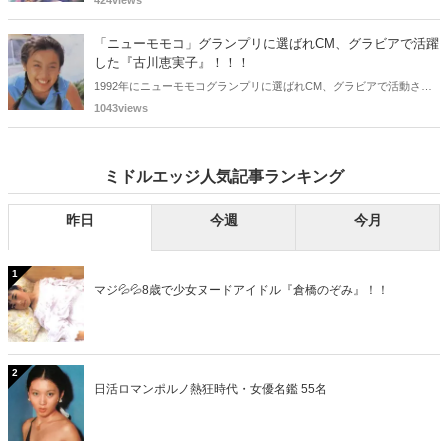
424views
ち、2025年に最初に60歳となるのは昭和40年生まれ（1965年生ま
れ）の二人です。しかも、この二人には年齢以外の共通点もありま
「ニューモモコ」グランプリに選ばれCM、グラビアで活躍
す。さて、誰と誰でしょうか？
した『古川恵実子』！！！
1992年にニューモモコグランプリに選ばれCM、グラビアで活動され
ていた古川恵実子さん。2010年3月頃まではラジオDJを担当されてい
1043views
ましたが、以降メディアで見かけなくなりました。気になりまとめて
みました。
ミドルエッジ人気記事ランキング
昨日
今週
今月
1
マジ💦💦8歳で少女ヌードアイドル『倉橋のぞみ』！！
2
日活ロマンポルノ熱狂時代・女優名鑑 55名