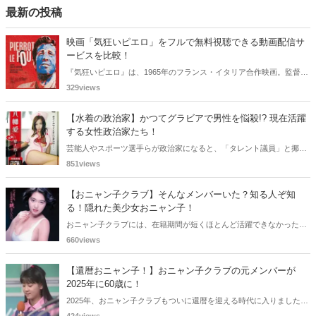
最新の投稿
映画「気狂いピエロ」をフルで無料視聴できる動画配信サ
ービスを比較！
『気狂いピエロ』は、1965年のフランス・イタリア合作映画。監督は
ジャン＝リュック・ゴダール。アンナ・カリーナ、ジャン＝ポール・
329views
ベルモンドらが出演したこの作品を無料視聴できる動画配信サービス
をご紹介します。
【水着の政治家】かつてグラビアで男性を悩殺!? 現在活躍
する女性政治家たち！
芸能人やスポーツ選手らが政治家になると、「タレント議員」と揶揄
されることがありますが、同時に、"タレントとしての活躍" が再注目
851views
される良い機会にもなります。中には、かつてグラビアに登場し、き
わどいショットで多くの男性を魅了した女性も!? 今回は、そんなグラ
【おニャン子クラブ】そんなメンバーいた？知る人ぞ知
ビアで活躍した女性政治家6名をご紹介します。
る！隠れた美少女おニャン子！
おニャン子クラブには、在籍期間が短くほとんど活躍できなかったも
のの、知る人ぞ知る "美少女おニャン子" がいました。それも、強制的
660views
に脱退させられたおニャン子から、卒業後ヌードを披露したおニャン
子まで様々です。今回は、筆者の独断と偏見で、4人の "隠れ美少女お
【還暦おニャン子！】おニャン子クラブの元メンバーが
ニャン子" をご紹介します。
2025年に60歳に！
2025年、おニャン子クラブもついに還暦を迎える時代に入りました。
おニャン子クラブの元メンバーは全員が昭和40年代生まれで、そのう