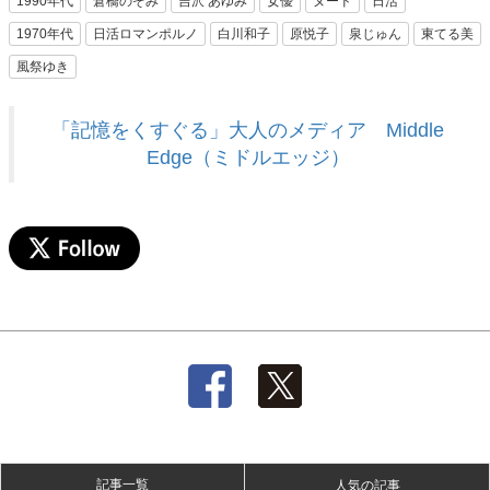
1990年代
倉橋のぞみ
吉沢 あゆみ
女優
ヌード
日活
1970年代
日活ロマンポルノ
白川和子
原悦子
泉じゅん
東てる美
風祭ゆき
「記憶をくすぐる」大人のメディア Middle
Edge（ミドルエッジ）
記事一覧
人気の記事