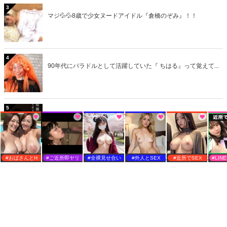
3
マジ💦💦8歳で少女ヌードアイドル『倉橋のぞみ』！！
4
90年代にバラドルとして活躍していた『 ちはる』って覚えて...
5
懐かしい！美人女優・お酒のCMに出演している美女たち
>>総合人気ランキング
#おばさんとH
#ご近所即ヤリ
#全裸見せ合い
#外人とSEX
#近所でSEX
#LI
最近話題のキーワード
おとなのMiddle Edgeで話題のキーワード
芸能人
映画
女優
南野陽子
ヌード
飯島直子
画像
市川由衣
アダルト
美少女
鈴木保奈美
お宝
美女
真木よう子