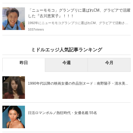
ち、2025年に最初に60歳となるのは昭和40年生まれ（1965年生ま
れ）の二人です。しかも、この二人には年齢以外の共通点もありま
「ニューモモコ」グランプリに選ばれCM、グラビアで活躍
す。さて、誰と誰でしょうか？
した『古川恵実子』！！！
1992年にニューモモコグランプリに選ばれCM、グラビアで活動され
ていた古川恵実子さん。2010年3月頃まではラジオDJを担当されてい
1037views
ましたが、以降メディアで見かけなくなりました。気になりまとめて
みました。
ミドルエッジ人気記事ランキング
昨日
今週
今月
1
1990年代以降の映画女優の作品別ヌード：南野陽子・清水美...
2
日活ロマンポルノ熱狂時代・女優名鑑 55名