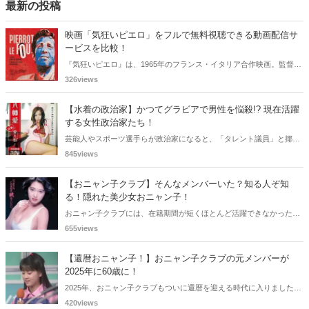
最新の投稿
映画「気狂いピエロ」をフルで無料視聴できる動画配信サ
ービスを比較！
『気狂いピエロ』は、1965年のフランス・イタリア合作映画。監督は
ジャン＝リュック・ゴダール。アンナ・カリーナ、ジャン＝ポール・
326views
ベルモンドらが出演したこの作品を無料視聴できる動画配信サービス
をご紹介します。
【水着の政治家】かつてグラビアで男性を悩殺!? 現在活躍
する女性政治家たち！
芸能人やスポーツ選手らが政治家になると、「タレント議員」と揶揄
されることがありますが、同時に、"タレントとしての活躍" が再注目
845views
される良い機会にもなります。中には、かつてグラビアに登場し、き
わどいショットで多くの男性を魅了した女性も!? 今回は、そんなグラ
【おニャン子クラブ】そんなメンバーいた？知る人ぞ知
ビアで活躍した女性政治家6名をご紹介します。
る！隠れた美少女おニャン子！
おニャン子クラブには、在籍期間が短くほとんど活躍できなかったも
のの、知る人ぞ知る "美少女おニャン子" がいました。それも、強制的
655views
に脱退させられたおニャン子から、卒業後ヌードを披露したおニャン
子まで様々です。今回は、筆者の独断と偏見で、4人の "隠れ美少女お
【還暦おニャン子！】おニャン子クラブの元メンバーが
ニャン子" をご紹介します。
2025年に60歳に！
2025年、おニャン子クラブもついに還暦を迎える時代に入りました。
おニャン子クラブの元メンバーは全員が昭和40年代生まれで、そのう
420views