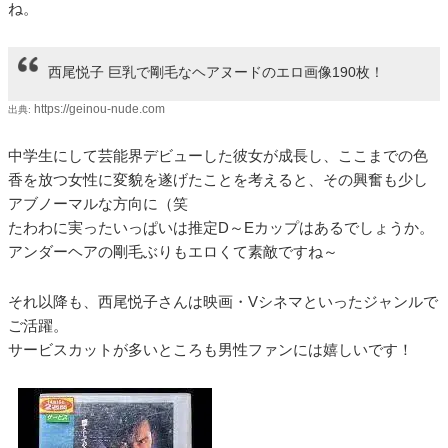
ね。
西尾悦子 巨乳で剛毛なヘアヌードのエロ画像190枚！
https://geinou-nude.com
出典:
中学生にして芸能界デビューした彼女が成長し、ここまでの色
香を放つ女性に変貌を遂げたことを考えると、その興奮も少し
アブノーマルな方向に（笑
たわわに実ったいっぱいは推定D～Eカップはあるでしょうか。
アンダーヘアの剛毛ぶりもエロくて素敵ですね～
それ以降も、西尾悦子さんは映画・Vシネマといったジャンルで
ご活躍。
サービスカットが多いところも男性ファンには嬉しいです！