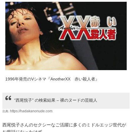
1996年発売のVシネマ『AnotherXX 赤い殺人者』
“西尾悦子” の検索結果 – 裸のヌードの芸能人
https://hadakanonude.com
出典:
西尾悦子さんのセクシーなご活躍に多くのミドルエッジ世代が
お世話になったはず。