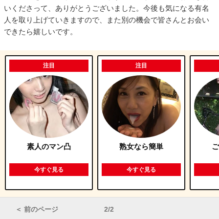
いくださって、ありがとうございました。今後も気になる有名
人を取り上げていきますので、また別の機会で皆さんとお会い
できたら嬉しいです。
注目
注目
素人のマン凸
熟女なら簡単
ご
今すぐ見る
今すぐ見る
＜ 前のページ
2/2