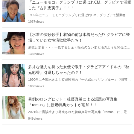
「ニューモモコ」グランプリに選ばれCM、グラビアで活躍
ビアで活躍した女性政治家6名をご紹介します。
した『古川恵実子』！！！
1992年にニューモモコグランプリに選ばれCM、グラビアで活動され
ていた古川恵実子さん。2010年3月頃まではラジオDJを担当されてい
1037views
ましたが、以降メディアで見かけなくなりました。気になりまとめて
みました。
【水着の演歌歌手】着物の前は水着だった!? グラビアに登
場していた女性演歌歌手たち！
演歌と水着・・・一見すると全く接点のない水と油のような関係に思
えますが、実は、水着姿を披露した経験を持つ女性演歌歌手は何人か
1335views
存在します。中には、男性向け週刊誌のグラビアで大胆なビキニ姿を
披露した歌手も!? 今回は、水着姿を公開したことのある5人の女性演
多才な魅力を持った女優で歌手・グラビアアイドルの『秋
歌歌手をご紹介します。
元彩香』引退しちゃったの？！
1990年に今関あきよし監督映画の『十六歳のマリンブルー』で旧芸名
は古谷 玲香で主演デビューした秋元 彩香さん。映画やドラマ・歌手
1066views
としても活躍されていました。しかし2015年頃からメディアで見かけ
なくなりました。
異例のロングヒット！後藤真希による話題の写真集
「ramus」に新規特典カットが追加！！
2021年に講談社より発売された後藤真希の写真集「ramus」に、電子
版限定特典として新たな5カットを追加した「電子書籍限定カット付
949views
き！後藤真希写真集 ramus」が現在好評発売中となっています。