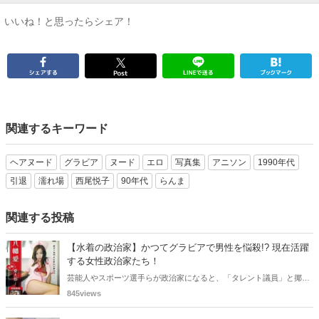
いいね！と思ったらシェア！
関連するキーワード
ヘアヌード
グラビア
ヌード
エロ
写真集
アニソン
1990年代
引退
濡れ場
西尾悦子
90年代
らんま
関連する投稿
【水着の政治家】かつてグラビアで男性を悩殺!? 現在活躍
する女性政治家たち！
芸能人やスポーツ選手らが政治家になると、「タレント議員」と揶揄
されることがありますが、同時に、"タレントとしての活躍" が再注目
845views
される良い機会にもなります。中には、かつてグラビアに登場し、き
わどいショットで多くの男性を魅了した女性も!? 今回は、そんなグラ