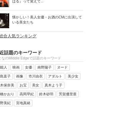
はる』って覚えて...
懐かしい！美人女優・お酒のCMに出演して
いる美女たち
>総合人気ランキング
近話題のキーワード
なのMiddle Edgeで話題のキーワード
能人
映画
女優
南野陽子
ヌード
島直子
画像
市川由衣
アダルト
美少女
木保奈美
お宝
美女
真木よう子
橋かおり
高岡早紀
鈴木砂羽
芳賀優里亜
野美紀
宮地真緒