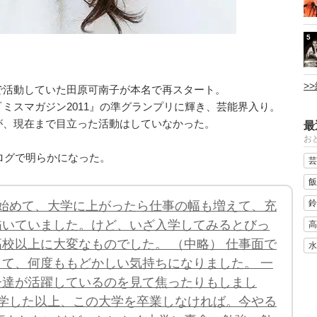
5
>
で活動していた田原可南子が本名で再スタート。
ミスマガジン2011』の準グランプリに輝き、芸能界入り。
が、現在まで目立った活動はしていなかった。
最
おと
ブログで明らかになった。
芸
飯
鈴
始めて、大学に上がったら仕事の幅も増えて、充
描いていました。けど、いざ入学してみるとびっ
高
校以上に大変なものでした。 （中略） 仕事面で
水
て、何度ももどかしい気持ちになりました。 一
子達が活躍しているのを見て焦ったりもしまし
入学した以上、この大学を卒業しなければ。今やる