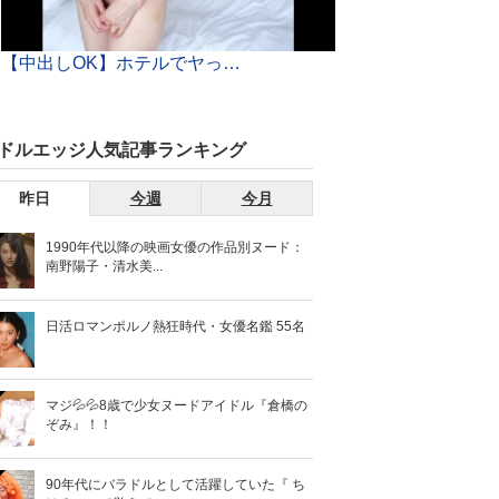
【中出しOK】ホテルでヤって即解散する「ランチセックス」がおばさんの間で大流行ｗｗ世も末だわｗｗｗ
ドルエッジ人気記事ランキング
昨日
今週
今月
1990年代以降の映画女優の作品別ヌード：
南野陽子・清水美...
日活ロマンポルノ熱狂時代・女優名鑑 55名
マジ💦💦8歳で少女ヌードアイドル『倉橋の
ぞみ』！！
90年代にバラドルとして活躍していた『 ち