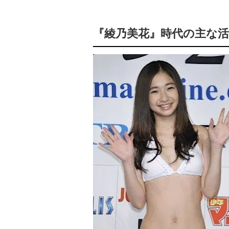
『綾乃美花』時代の主な活