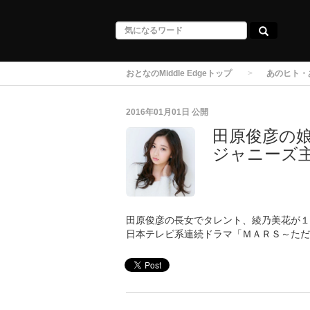
おとなのMiddle Edgeトップ
あのヒト・
2016年01月01日
公開
田原俊彦の
ジャニーズ
田原俊彦の長女でタレント、綾乃美花が１
日本テレビ系連続ドラマ「ＭＡＲＳ～ただ