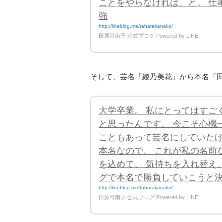
ことをやらなければ、と。 仕
強
http://lineblog.me/taharakanako/
田原可南子 公式ブログ Powered by LINE
そして、芸名「綾乃美花」から本名「
大学卒業。 私にとってはすご
と思ったんです。 今こそ心機
こともあって芸名にしていた
本名なので。 これが私の名前
を込めて、 気持ちを入れ替え
グで本名で勝負していこうと
http://lineblog.me/taharakanako/
田原可南子 公式ブログ Powered by LINE