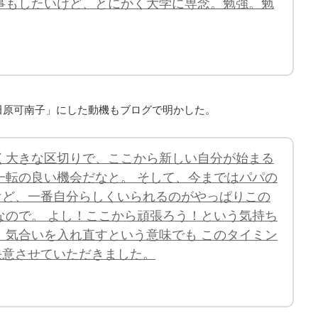
事もしたいけど、とにかく大学に専念。勉強。勉
田原可南子」にした動機もブログで明かした。
く大きな区切りで、ここから新しい自分が始まる
一転の良い機会だなと。 そして、今まではパパの
けど、一番自分らしくいられるのがやっぱりこの
なので。 よし！ここから頑張ろう！という気持ち
、気合いを入れ直すという意味でも このタイミン
決意させていただきました。