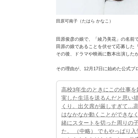
田原可南子（たはら かなこ）
田原俊彦の娘で、「綾乃美花」の名前
田原の娘であることを伏せて応募した『
その後、ドラマや映画に数本出演した
その理由が、12月17日に始めた公式
高校3年生のときにこの仕事を
実した生活を送るんだと思い
くり。出欠席が厳しすぎて…高
はなかなか動くことができなく
緒にスタートを切った周りの
た。 （中略） でもやっぱり