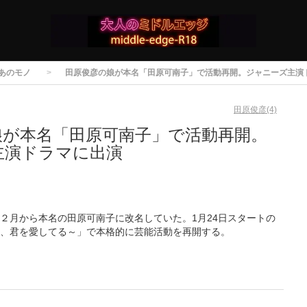
あのモノ
田原俊彦の娘が本名「田原可南子」で活動再開。ジャニーズ主演
田原俊彦(4)
娘が本名「田原可南子」で活動再開。
主演ドラマに出演
２月から本名の田原可南子に改名していた。1月24日スタートの
、君を愛してる～」で本格的に芸能活動を再開する。