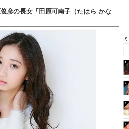
俊彦の長女「田原可南子（たはら かな
ミ
1
2
3
4