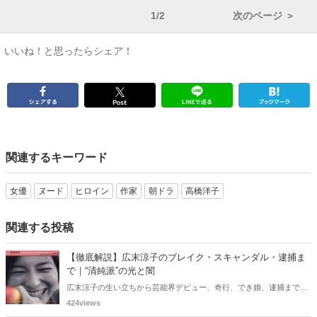
1/2
次のページ ＞
いいね！と思ったらシェア！
関連するキーワード
女優
ヌード
ヒロイン
作家
朝ドラ
高橋洋子
関連する投稿
【徹底解説】広末涼子のブレイク・スキャンダル・逮捕ま
で｜“清純派”の光と闇
広末涼子の生い立ちから芸能界デビュー、奇行、でき婚、逮捕までを
詳しく解説。同世代女優との比較やキャリアの転落の真相に迫りま
424views
す。