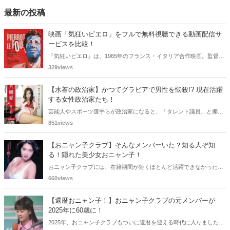
最新の投稿
映画「気狂いピエロ」をフルで無料視聴できる動画配信サ
ービスを比較！
『気狂いピエロ』は、1965年のフランス・イタリア合作映画。監督は
ジャン＝リュック・ゴダール。アンナ・カリーナ、ジャン＝ポール・
329views
ベルモンドらが出演したこの作品を無料視聴できる動画配信サービス
をご紹介します。
【水着の政治家】かつてグラビアで男性を悩殺!? 現在活躍
する女性政治家たち！
芸能人やスポーツ選手らが政治家になると、「タレント議員」と揶揄
されることがありますが、同時に、"タレントとしての活躍" が再注目
851views
される良い機会にもなります。中には、かつてグラビアに登場し、き
わどいショットで多くの男性を魅了した女性も!? 今回は、そんなグラ
【おニャン子クラブ】そんなメンバーいた？知る人ぞ知
ビアで活躍した女性政治家6名をご紹介します。
る！隠れた美少女おニャン子！
おニャン子クラブには、在籍期間が短くほとんど活躍できなかったも
のの、知る人ぞ知る "美少女おニャン子" がいました。それも、強制的
660views
に脱退させられたおニャン子から、卒業後ヌードを披露したおニャン
子まで様々です。今回は、筆者の独断と偏見で、4人の "隠れ美少女お
【還暦おニャン子！】おニャン子クラブの元メンバーが
ニャン子" をご紹介します。
2025年に60歳に！
2025年、おニャン子クラブもついに還暦を迎える時代に入りました。