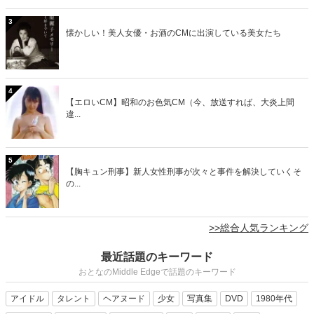
3
懐かしい！美人女優・お酒のCMに出演している美女たち
4
【エロいCM】昭和のお色気CM（今、放送すれば、大炎上間
違...
5
【胸キュン刑事】新人女性刑事が次々と事件を解決していくそ
の...
>>総合人気ランキング
最近話題のキーワード
おとなのMiddle Edgeで話題のキーワード
アイドル
タレント
ヘアヌード
少女
写真集
DVD
1980年代