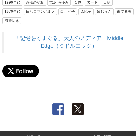
1990年代
倉橋のぞみ
吉沢 あゆみ
女優
ヌード
日活
1970年代
日活ロマンポルノ
白川和子
原悦子
泉じゅん
東てる美
風祭ゆき
「記憶をくすぐる」大人のメディア Middle
Edge（ミドルエッジ）