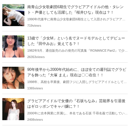
南青山少女歌劇団6期生でグラビアアイドルの他・タレン
ト・声優としても活躍した『桜井ひな』現在は？！
1990年代後半に南青山少女歌劇団6期生として入団されグラビアアイ
ドル、女優、タレント、声優としても活躍した桜井ひなさん。懐かし
719views
く思いまとめてみました。
13歳で「少女M」という名でヌードモデルとしてデビュー
した『田中みお』覚えてる？！
1982年9月、通信販売のみの発売の写真集『ROMANCE Part2』で少女
Mという特異な芸名でヌードモデルとしてデビューした田中みおさん
26353views
を覚えているであろうか・・・。懐かしく思いまとめてみました。
90年後半から2000年代始めに、ほぼ全ての週刊誌でグラビ
アを飾った『大塚 まえ』現在は〇〇在住！！
1998年、高校を卒業後、劇団フジに入団しグラビアアイドルとして活
躍していた大塚 まえさん。2012年に結婚され家族で〇〇在住と言
1365views
う・・・。
グラビアアイドルで女優の『石坂ちなみ』芸能界を引退後
はギロッポンでキャバ嬢に？！
2000年に吉本興業に所属し、本名である石坂 千尋名義で活動していた
石坂ちなみさん。2008年10月に、芸能界を引退し、六本木のキャバク
2408views
ラに勤務していると報道されていまいた。懐かしく思いまとめてみま
した。