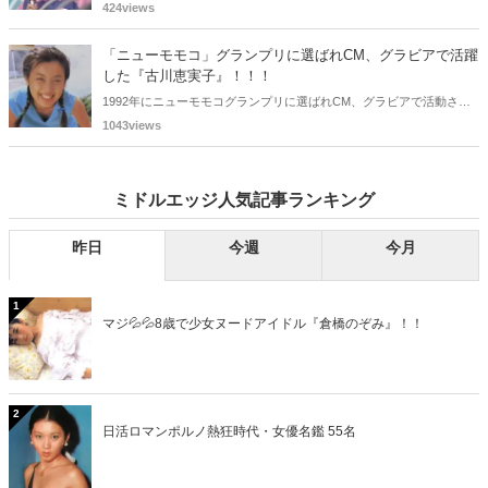
おニャン子クラブの元メンバーは全員が昭和40年代生まれで、そのう
424views
ち、2025年に最初に60歳となるのは昭和40年生まれ（1965年生ま
れ）の二人です。しかも、この二人には年齢以外の共通点もありま
「ニューモモコ」グランプリに選ばれCM、グラビアで活躍
す。さて、誰と誰でしょうか？
した『古川恵実子』！！！
1992年にニューモモコグランプリに選ばれCM、グラビアで活動され
ていた古川恵実子さん。2010年3月頃まではラジオDJを担当されてい
1043views
ましたが、以降メディアで見かけなくなりました。気になりまとめて
みました。
ミドルエッジ人気記事ランキング
昨日
今週
今月
1
マジ💦💦8歳で少女ヌードアイドル『倉橋のぞみ』！！
2
日活ロマンポルノ熱狂時代・女優名鑑 55名